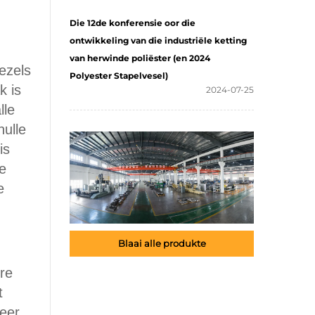
Die 12de konferensie oor die
ontwikkeling van die industriële ketting
van herwinde poliëster (en 2024
ezels
Polyester Stapelvesel)
k is
2024-07-25
lle
hulle
is
ie
e
Blaai alle produkte
re
t
neer