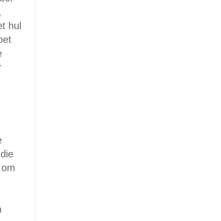
,
t hul
oet
e
r
e
 die
r om
n