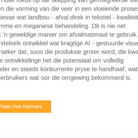
Hulle fokus op die skepping van geïntegreerde ste
en die vorming van die veer in een vloeiende prose
e wat landbou - afval direk in tekstiel - kwalitei
mme en meganiese behandeling. Dit is nie net
 'n geweldige manier om afvalmateriaal te gebruik
telsels ontwikkel wat kragtige AI - gestuurde visu
rseker dat, soos die produksie groter word, die kwal
we ontwikkelinge het die potensiaal om volledig
ander en steeds konkurrente pryse te handhaaf, wat
r verbruikers wat oor die omgewing bekommerd is.
Praat met Kenners