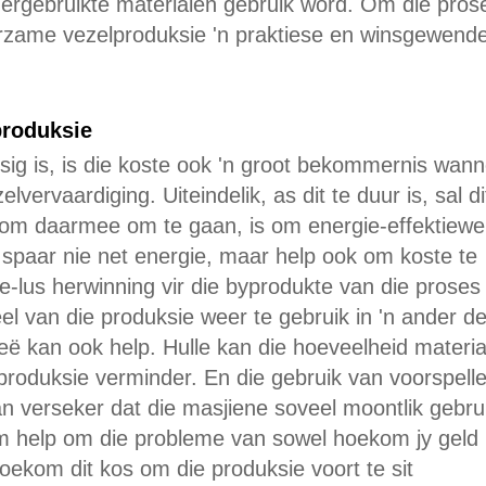
hergebruikte materialen gebruik word. Om die pros
uurzame vezelproduksie 'n praktiese en winsgewend
produksie
isig is, is die koste ook 'n groot bekommernis wan
ervaardiging. Uiteindelik, as dit te duur is, sal di
r om daarmee om te gaan, is om energie-effektiewe
s spaar nie net energie, maar help ook om koste te
e-lus herwinning vir die byprodukte van die proses 
el van die produksie weer te gebruik in 'n ander de
ë kan ook help. Hulle kan die hoeveelheid materia
produksie verminder. En die gebruik van voorspell
an verseker dat die masjiene soveel moontlik gebru
m help om die probleme van sowel hoekom jy geld
hoekom dit kos om die produksie voort te sit