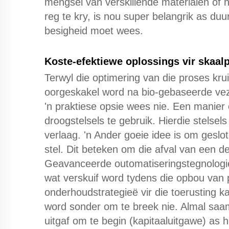
mengsel van verskillende materialen of 
reg te kry, is nou super belangrik as d
besigheid moet wees.
Koste-efektiewe oplossings vir skaal
Terwyl die optimering van die proses kru
oorgeskakel word na bio-gebaseerde vezelv
'n praktiese opsie wees nie. Een manie
droogstelsels te gebruik. Hierdie stelsel
verlaag. 'n Ander goeie idee is om geslot
stel. Dit beteken om die afval van een de
Geavanceerde outomatiseringstegnologie
wat verskuif word tydens die opbou van 
onderhoudstrategieë vir die toerusting k
word sonder om te breek nie. Almal saa
uitgaf om te begin (kapitaaluitgawe) as 