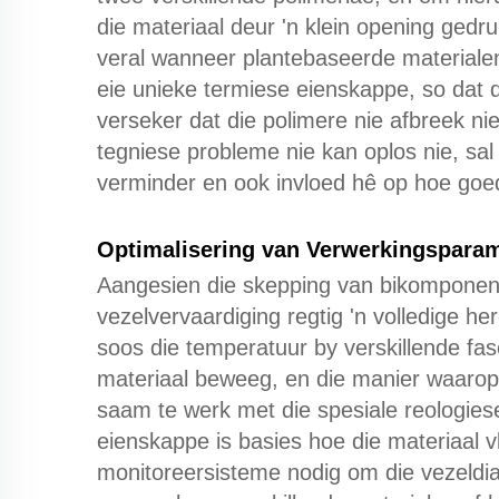
die materiaal deur 'n klein opening gedru
veral wanneer plantebaseerde materialen
eie unieke termiese eienskappe, so dat 
verseker dat die polimere nie afbreek nie 
tegniese probleme nie kan oplos nie, sal 
verminder en ook invloed hê op hoe goed 
Optimalisering van Verwerkingsparam
Aangesien die skepping van bikomponente
vezelvervaardiging regtig 'n volledige 
soos die temperatuur by verskillende fas
materiaal beweeg, en die manier waarop
saam te werk met die spesiale reologies
eienskappe is basies hoe die materiaal v
monitoreersisteme nodig om die vezeldia