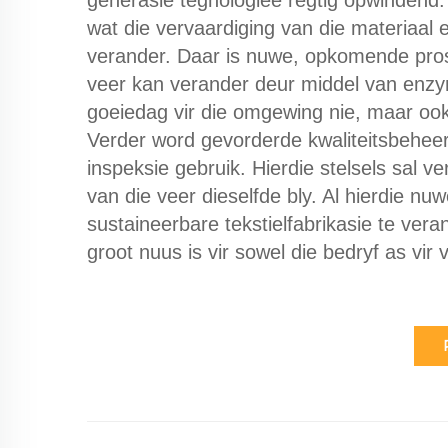
generasie tegnologieë regtig opwindend. 
wat die vervaardiging van die materiaal 
verander. Daar is nuwe, opkomende prosess
veer kan verander deur middel van enzy
goeiedag vir die omgewing nie, maar ook
Verder word gevorderde kwaliteitsbeheers
inspeksie gebruik. Hierdie stelsels sal ve
van die veer dieselfde bly. Al hierdie nu
sustaineerbare tekstielfabrikasie te ver
groot nuus is vir sowel die bedryf as vi