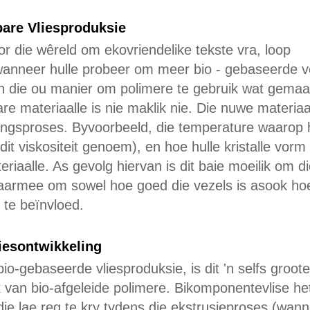
are Vliesproduksie
 die wêreld om ekovriendelike tekste vra, loop
 wanneer hulle probeer om meer bio - gebaseerde v
 die ou manier om polimere te gebruik wat gemaa
e materiaalle is nie maklik nie. Die nuwe materiaa
ingsproses. Byvoorbeeld, die temperature waarop 
dit viskositeit genoem), en hoe hulle kristalle vorm 
eriaalle. As gevolg hiervan is dit baie moeilik om d
daarmee om sowel hoe goed die vezels is asook ho
 te beïnvloed.
iesontwikkeling
-gebaseerde vliesproduksie, is dit 'n selfs groote
van bio-afgeleide polimere. Bikomponentevlise he
die lae reg te kry tydens die ekstrusieproses (wan