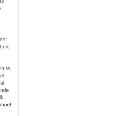
es
e
neer
t nie
in te
el.
al
ende
ik
 moet