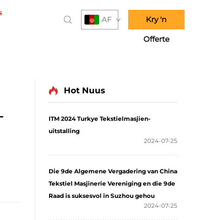
s
AF
Kry 'n
Offerte
Hot Nuus
-
ITM 2024 Turkye Tekstielmasjien-
uitstalling
2024-07-25
Die 9de Algemene Vergadering van China
Tekstiel Masjinerie Vereniging en die 9de
Raad is suksesvol in Suzhou gehou
2024-07-25