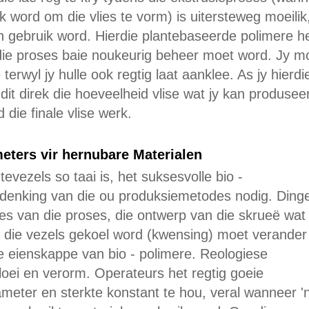
k word om die vlies te vorm) is uitersteweg moeilik
 gebruik word. Hierdie plantebaseerde polimere he
die proses baie noukeurig beheer moet word. Jy m
terwyl jy hulle ook regtig laat aanklee. As jy hierdi
dit direk die hoeveelheid vlise wat jy kan produsee
die finale vlise werk.
eters vir hernubare Materialen
vezels so taai is, het suksesvolle bio -
herdenking van die ou produksiemetodes nodig. Ding
es van die proses, die ontwerp van die skrueë wat
 die vezels gekoel word (kwensing) moet verande
e eienskappe van bio - polimere. Reologiese
loei en verorm. Operateurs het regtig goeie
meter en sterkte konstant te hou, veral wanneer '