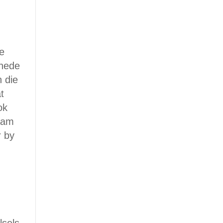
re
khede
 die
t
ok
saam
r by