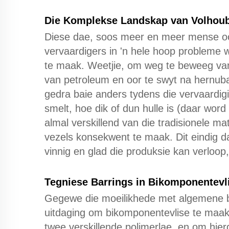
Die Komplekse Landskap van Volhoub
Diese dae, soos meer en meer mense oor
vervaardigers in 'n hele hoop probleme
te maak. Weetjie, om weg te beweeg van
van petroleum en oor te swyt na hernubar
gedra baie anders tydens die vervaardig
smelt, hoe dik of dun hulle is (daar word 
almal verskillend van die tradisionele mat
vezels konsekwent te maak. Dit eindig 
vinnig en glad die produksie kan verloop,
Tegniese Barrings in Bikomponentevl
Gegewe die moeilikhede met algemene bio
uitdaging om bikomponentevlise te maak 
twee verskillende polimerlae, en om hier