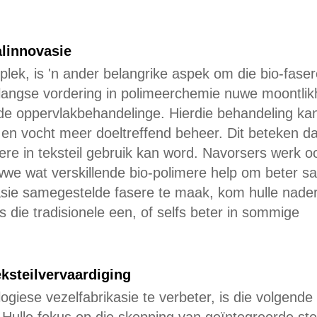
alinnovasie
plek, is 'n ander belangrike aspek om die bio-fase
nlangse vordering in polimeerchemie nuwe moontli
de oppervlakbehandelinge. Hierdie behandeling kan
 en vocht meer doeltreffend beheer. Dit beteken da
ere in teksteil gebruik kan word. Navorsers werk o
owwe wat verskillende bio-polimere help om beter 
tasie samegestelde fasere te maak, kom hulle nade
s die tradisionele een, of selfs beter in sommige
ksteilvervaardiging
ogiese vezelfabrikasie te verbeter, is die volgende