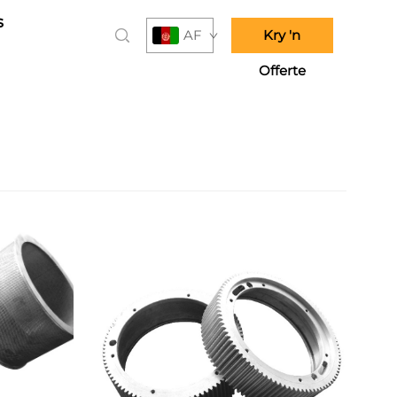
s
AF
Kry 'n
Offerte