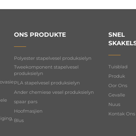
ONS PRODUKTE
SNEL
SKAKEL
Polyester stapelvesel produksielyn
Tuisblad
Tweekomponent stapelvesel
produksielyn
Produk
novasie
PLA stapelvesel produksielyn
Oor Ons
Ander chemiese vesel produksielyn
Gevalle
hele
spaar pars
Nuus
Hoofmasjien
Kontak Ons
iging,
Blus