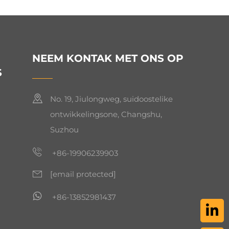
NEEM KONTAK MET ONS OP
S
No. 19, Jiulongweg, suidoostelike
ontwikkelingsone, Changshu,
Suzhou
+86-19906239903
[email protected]
+86-13852981437