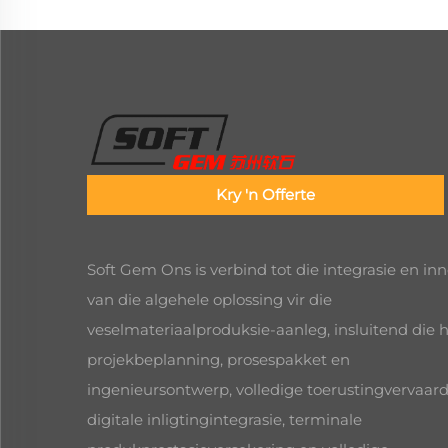
Kry 'n Offerte
Soft Gem Ons is verbind tot die integrasie en in
van die algehele oplossing vir die
veselmateriaalproduksie-aanleg, insluitend die 
projekbeplanning, prosespakket en
ingenieursontwerp, volledige toerustingvervaard
digitale inligtingintegrasie, terminale