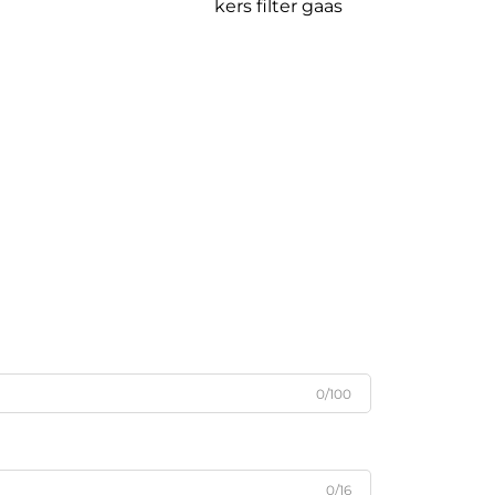
kers filter gaas
0/100
0/16