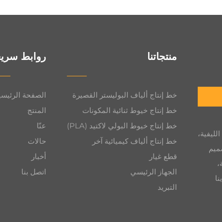
منتجاتنا
روابط سريع
خط إنتاج ألياف البوليستر القصيرة
الصفحة الرئيسي
خط إنتاج خيوط ثنائية المكونات
المنتج
خط إنتاج خيوط البولي لاكتيد (PLA)
عنّا
لليفية،
خط إنتاج ألياف كيميائية آخر
حالات
ميم
قطع غيار
أخبار
،
الجهاز الرئيسي
اتصل بنا
نا
التبريد