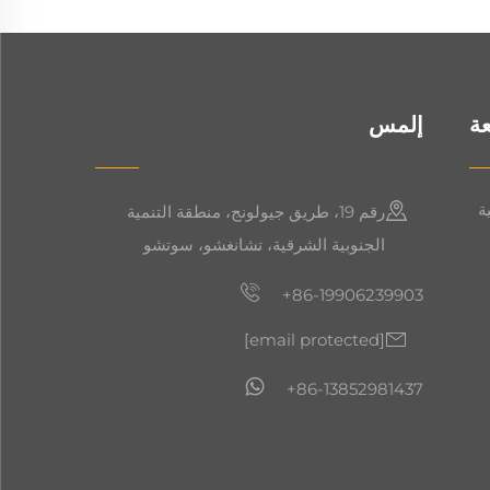
ة
إلمس
ة
رقم 19، طريق جيولونج، منطقة التنمية
الجنوبية الشرقية، تشانغشو، سوتشو
+86-19906239903
[email protected]
+86-13852981437