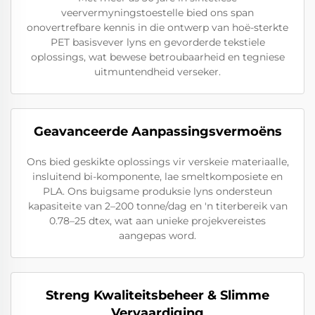
veervermyningstoestelle bied ons span
onovertrefbare kennis in die ontwerp van hoë-sterkte
PET basisvever lyns en gevorderde tekstiele
oplossings, wat bewese betroubaarheid en tegniese
uitmuntendheid verseker.
Geavanceerde Aanpassingsvermoëns
Ons bied geskikte oplossings vir verskeie materiaalle,
insluitend bi-komponente, lae smeltkomposiete en
PLA. Ons buigsame produksie lyns ondersteun
kapasiteite van 2–200 tonne/dag en 'n titerbereik van
0.78–25 dtex, wat aan unieke projekvereistes
aangepas word.
Streng Kwaliteitsbeheer & Slimme
Vervaardiging