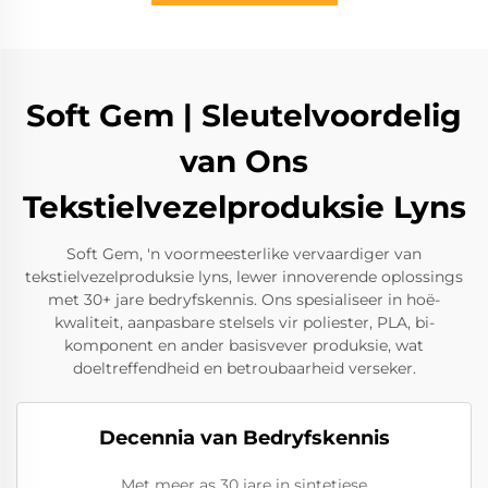
Soft Gem | Sleutelvoordelig
van Ons
Tekstielvezelproduksie Lyns
Soft Gem, 'n voormeesterlike vervaardiger van
tekstielvezelproduksie lyns, lewer innoverende oplossings
met 30+ jare bedryfskennis. Ons spesialiseer in hoë-
kwaliteit, aanpasbare stelsels vir poliester, PLA, bi-
komponent en ander basisvever produksie, wat
doeltreffendheid en betroubaarheid verseker.
Decennia van Bedryfskennis
Met meer as 30 jare in sintetiese