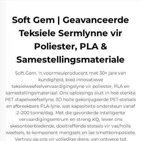
Soft Gem | Geavanceerde
Teksiele Sermlynne vir
Poliester, PLA &
Samestellingsmateriale
Soft Gem, 'n voormeulproducent met 30+ jare van
kundigheid, bied innovatiewe
teksielweefselvervaardigingslyne vir poliester, PLA en
samestellingsmateriaal. Ons oplossings sluit in hoë sterkte
PET stapelweefsellyne, 3D holle gekonjugeerde PET-stelsels
en afbreekbare PLA-lyne, wat kapasiteite ondersteun vanaf
2–200 tonne/dag. Met die gevorderde intelligente
vervaardigingsentrum en streng KQ, lewer ons
skesonteerbiedende, doeltreffende stelsels vir vas/holle
weefsels, bi-komponent mengsels en lae smeltkomposiete.
Vertrou op ons vir volledige diens, van ontwerp tot