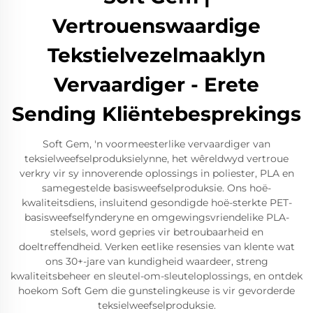
Vertrouenswaardige
Tekstielvezelmaaklyn
Vervaardiger - Erete
Sending Kliëntebesprekings
Soft Gem, 'n voormeesterlike vervaardiger van
teksielweefselproduksielynne, het wêreldwyd vertroue
verkry vir sy innoverende oplossings in poliester, PLA en
samegestelde basisweefselproduksie. Ons hoë-
kwaliteitsdiens, insluitend gesondigde hoë-sterkte PET-
basisweefselfynderyne en omgewingsvriendelike PLA-
stelsels, word gepries vir betroubaarheid en
doeltreffendheid. Verken eetlike resensies van klente wat
ons 30+-jare van kundigheid waardeer, streng
kwaliteitsbeheer en sleutel-om-sleuteloplossings, en ontdek
hoekom Soft Gem die gunstelingkeuse is vir gevorderde
teksielweefselproduksie.