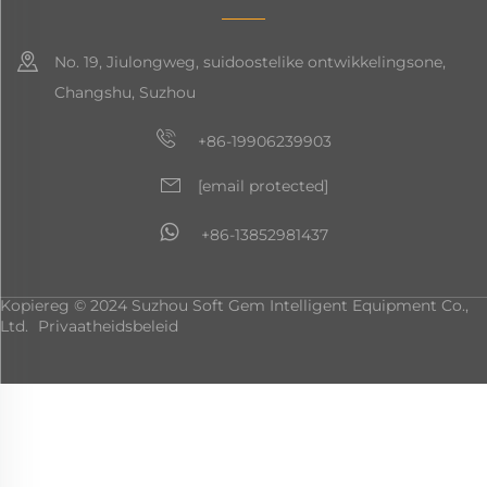
No. 19, Jiulongweg, suidoostelike ontwikkelingsone,
Changshu, Suzhou
+86-19906239903
[email protected]
+86-13852981437
Kopiereg © 2024 Suzhou Soft Gem Intelligent Equipment Co.,
Ltd.
Privaatheidsbeleid