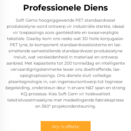
Professionele Diens
Soft Gems hoogsiggewende PET standaardvezel
produksielyne word ontwerp vir industriële sterkte, ideaal
vir toepassings soos geotekstiele en swaarverpligte
tekstiele. Daarby kom ons reeks wat 3D holle konjugasie-
PET lyne, bi-komponent standaardvezelsisteme en lae-
smeltende samestellende standaardvezel produksielyne
insluit, wat verskeidenheid in materiaal en ontwerp
aanbied. Met kapasiteite tot 200 tonne/dag en intelligente
vervaardigingskenmerke lewer ons doeltreffende, lae-
opsigtoplossings. Ons dienste sluit volledige
plaantegnologie in, van ingenieursontwerp tot tegniese
begeleiding, ondersteun deur 'n ervare N&T span en streng
KQ-prosesse. Kies Soft Gem vir hoëkwaliteit
tekstielvezelmaaklyne met mededingende fabriekspriese
en 360° projekondersteuning.
Kry 'n offerte