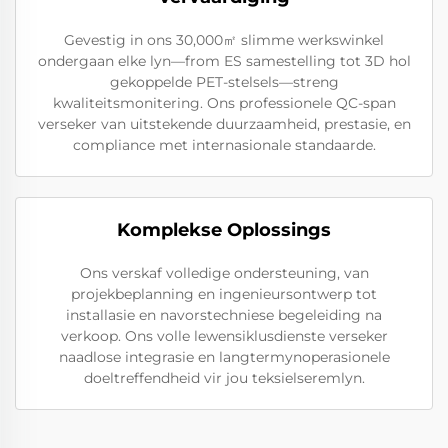
Gevestig in ons 30,000㎡ slimme werkswinkel
ondergaan elke lyn—from ES samestelling tot 3D hol
gekoppelde PET-stelsels—streng
kwaliteitsmonitering. Ons professionele QC-span
verseker van uitstekende duurzaamheid, prestasie, en
compliance met internasionale standaarde.
Komplekse Oplossings
Ons verskaf volledige ondersteuning, van
projekbeplanning en ingenieursontwerp tot
installasie en navorstechniese begeleiding na
verkoop. Ons volle lewensiklusdienste verseker
naadlose integrasie en langtermynoperasionele
doeltreffendheid vir jou teksielseremlyn.