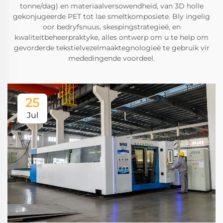
tonne/dag) en materiaalversowendheid, van 3D holle
gekonjugeerde PET tot lae smeltkomposiete. Bly ingelig
oor bedryfsnuus, skespingstrategieë, en
kwaliteitbeheerpraktyke, alles ontwerp om u te help om
gevorderde tekstielvezelmaaktegnologieë te gebruik vir
mededingende voordeel.
25
Jul