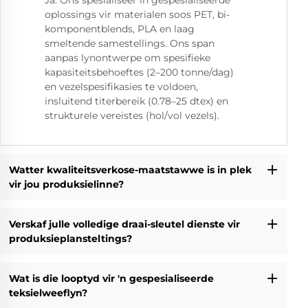
Ja. Ons spesialiseer in gespesialiseerde
oplossings vir materialen soos PET, bi-
komponentblends, PLA en laag
smeltende samestellings. Ons span
aanpas lynontwerpe om spesifieke
kapasiteitsbehoeftes (2–200 tonne/dag)
en vezelspesifikasies te voldoen,
insluitend titerbereik (0.78–25 dtex) en
strukturele vereistes (hol/vol vezels).
Watter kwaliteitsverkose-maatstawwe is in plek
vir jou produksielinne?
Verskaf julle volledige draai-sleutel dienste vir
produksieplansteltings?
Wat is die looptyd vir 'n gespesialiseerde
teksielweeflyn?