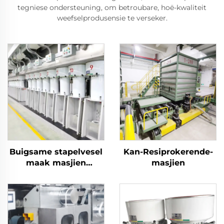
tegniese ondersteuning, om betroubare, hoë-kwaliteit
weefselprodusensie te verseker.
Buigsame stapelvesel
Kan-Resiprokerende-
maak masjien
masjien
produksie lyn
produseer beide hol
en soliede vesel