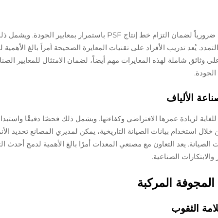
يُعد إنشاء جدول زمني شهري لمعايرة المكونات الحرجة ضرورياً لضمان التزام خط إنتاج PSF باستمرار بمعايير ا
. يُعد تدريب الأفراد على تقنيات المعايرة الصحيحة أمراً بالغ الأهمية 
لى وثائق شاملة لهذه المعايرات مهم أيضاً، لضمان الامتثال للمعايير الصنا
الجودة.
ناعة الألياف
للغاية لزيادة عمرها الافتراضي وكفاءتها. ويشمل ذلك فحصًا دقيقًا واستبدا
خلال استخدام بيانات الصيانة التاريخية، يمكن لمديري المصانع تحديد الأن
الصيانة. يعد التعاون مع مصنعي المعدات أمرًا بالغ الأهمية لدمج أحدث ال
والابتكارات الصناعية.
 المجوفة المركبة