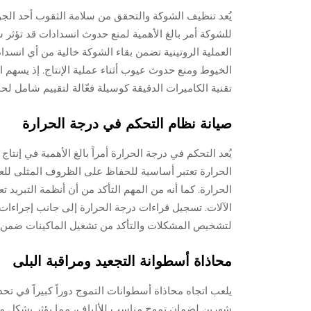
يُعد تنظيف الشوكة والتحقق من سلامة الثقوب أحد الجو
للشوكة أمر بالغ الأهمية لمنع حدوث انسدادات قد تؤثر سل
العملية الروتينية تضمن بقاء الشوكة خالية من أي انسد
الخيوط ومنع حدوث عيوب أثناء عملية الإنتاج. إذ يسهم 
تقنية الكاميرات الدقيقة كوسيلة فعّالة لتقييم شامل ل
صيانة نظام التحكم في درجة الحرارة
يُعد التحكم في درجة الحرارة أمراً بالغ الأهمية في إنت
الحرارة تعتبر أساسية للحفاظ على الظروف المثلى للع
الحرارة. كما أنه من المهم التأكد من أن أنظمة التبريد
الآلات. تسجيل قراءات درجة الحرارة إلى جانب إجراءات 
لتشخيص المشكلات والتأكد من تشغيل الماكينات ضمن ن
محاذاة أسطوانة التجعيد ومراقبة البلى
يلعب اتجاه محاذاة أسطوانات التموج دوراً كبيراً في ت
شهرين لضمان تموج مناسب للألياف، مما يؤثر بشكل مبا