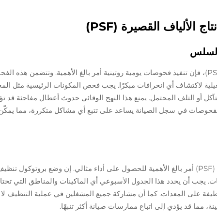
الألياف القصيرة (PSF)
السلس
لضمان التشغيل السلس لخط إنتاج الألياف القصيرة (PSF)، فإن تنفيذ فحوصات يومية روتينية أمر بالغ الأهمية. وتتضمن هذه
غيلية لاكتشاف أي انحرافات مبكرًا. يجب فحص المكونات الرئيسية مثل الم
ل أو التلف المحتمل. يمنع هذا النهج الوقائي حدوث أعطال مفاجئة قد تؤ
الفحوصات في سجل الصيانة يساعد على تتبع أي مشاكل متكررة، مما يمكّن
إن الحفاظ على النظافة في خط إنتاج الألياف الزجاجية (PSF) أمر بالغ الأهمية للحصول على أداء مثالي. إن وضع بروتوكو
. يجب أن يحدد هذا الجدول الأسبوعي أي الماكينات والمناطق التي تحتا
يفة على المعدات. كما أن مشاركة جميع المشغلين في عملية التنظيف لا 
نة، مما قد يؤدي إلى اتباع ممارسات صيانة أكثر تنبهًا.