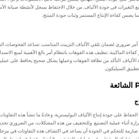
التغيرات في جودة الألياف. من خلال الاحتفاظ بسجل لأنشطة صيانة الأ
ما يضمن كفاءة الإنتاج المستمر وثبات جودة المنتج.
ن أمر ضروري لضمان تلقي الألياف التزييت المناسب. تساعد الفحوصات الد
فاءة الماكينة. تنظيف هذه الفوهات بانتظام أمر بالغ الأهمية لمنع الانسدا
 الألياف. التأكد من نظافة الفوهات وعملها بشكل صحيح يحافظ على عملية
تطبيق السيليكون.
ج
الحفاظ على جودة إنتاج الألياف البوليسترية. وعادةً ما تنشأ هذه التفاوتا
ارة أثناء عملية التصنيع. وللتخفيف من هذه المشكلات، من الضروري تحدي
 صارمة للتحكم في الجودة أن يساعد في اكتشاف هذه التفاوتات في مرحل
فإن مشاركة المشغلين في عمليات التشخيص لا تُحسّن فقط قدرات حل الم