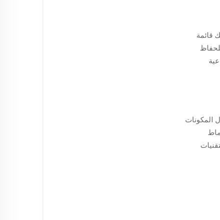
لجودة. ويشمل ذلك قائمة
للحفاظ
عية
ل المكونات
ماط
تقنيات