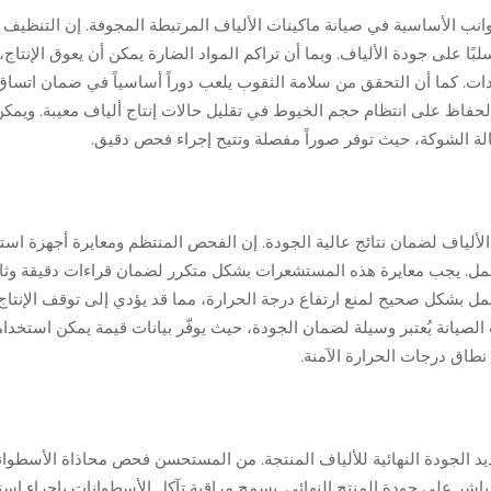
انب الأساسية في صيانة ماكينات الألياف المرتبطة المجوفة. إن التنظيف 
بًا على جودة الألياف. وبما أن تراكم المواد الضارة يمكن أن يعوق الإنتاج،
ادات. كما أن التحقق من سلامة الثقوب يلعب دوراً أساسياً في ضمان اتسا
الحفاظ على انتظام حجم الخيوط في تقليل حالات إنتاج ألياف معيبة. ويمك
حالة الشوكة، حيث توفر صوراً مفصلة وتتيح إجراء فحص دقيق.
اج الألياف لضمان نتائج عالية الجودة. إن الفحص المنتظم ومعايرة أجهزة اس
مل. يجب معايرة هذه المستشعرات بشكل متكرر لضمان قراءات دقيقة وثاب
 تعمل بشكل صحيح لمنع ارتفاع درجة الحرارة، مما قد يؤدي إلى توقف الإنتا
الصيانة يُعتبر وسيلة لضمان الجودة، حيث يوفّر بيانات قيمة يمكن استخدام
طاق درجات الحرارة الآمنة.
حديد الجودة النهائية للألياف المنتجة. من المستحسن فحص محاذاة الأسطوا
شر على جودة المنتج النهائي. يسمح مراقبة تآكل الأسطوانات بإجراء است