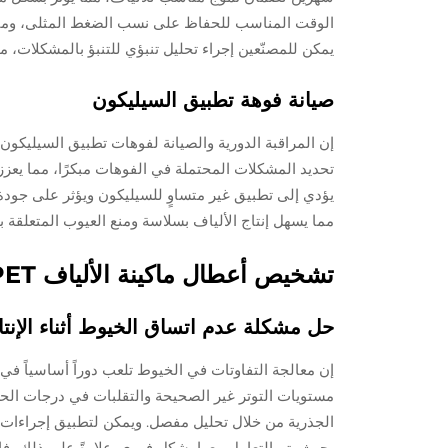
الوقت المناسب للحفاظ على نسب الضغط المثلى، ومنع 
يمكن للمصنّعين إجراء تحليل تنبؤي للتنبؤ بالمشكلات، م
صيانة فوهة تطبيق السيليكون
إن المراقبة الدورية والصيانة لفوهات تطبيق السيليكو
تحديد المشكلات المحتملة في الفوهات مبكرًا، مما يعزز ك
يؤدي إلى تطبيق غير متساوٍ للسيليكون ويؤثر على جودة
مما يسهل إنتاج الألياف بسلاسة ومنع العيوب المتعلقة ب
تشخيص أعطال ماكينة الألياف PET الشائعة
حل مشكلة عدم اتساق الخيوط أثناء الإنتا
إن معالجة التفاوتات في الخيوط تلعب دوراً أساسياً في 
مستويات التوتر غير الصحيحة والتقلبات في درجات الحر
الجذرية من خلال تحليل مفصل. ويمكن لتطبيق إجراءات
بحيث يتم التعامل معها بشكل فوري. علاوةً على ذلك، 