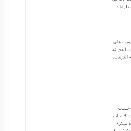
سطوانات،
ورية على
د، الذي قد
 التزييت،
ت بسبب
د الأسباب
ة مبكرة
شكلات، بل