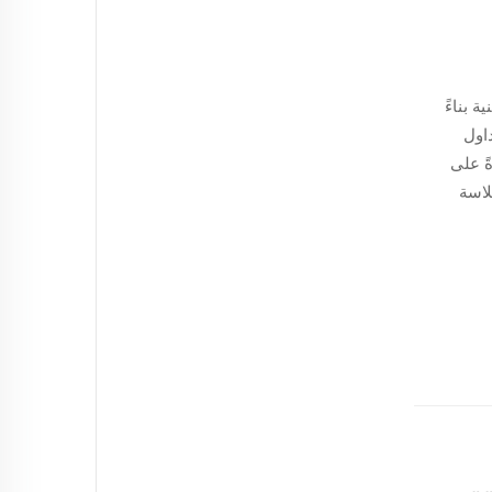
ة بناءً
اول
ةً على
لاسة