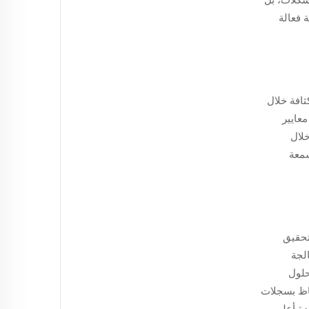
 فعالة
ثافة خلال
معايير
خلال
سمعة
راء تحقيق
لجة
 الحلول
فاظ بسجلات
دة أعلى