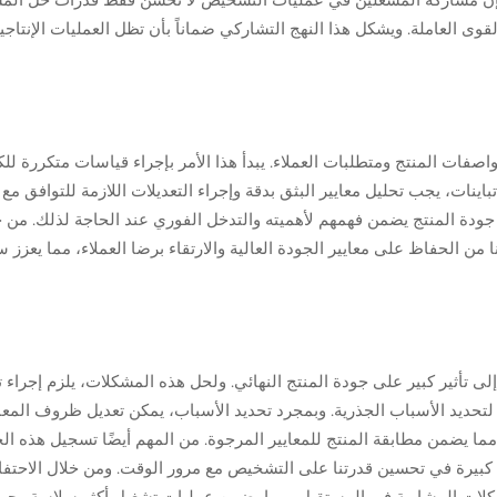
لقوى العاملة. ويشكل هذا النهج التشاركي ضماناً بأن تظل العمليات الإنتاجية
واصفات المنتج ومتطلبات العملاء. يبدأ هذا الأمر بإجراء قياسات متكررة للك
اينات، يجب تحليل معايير البثق بدقة وإجراء التعديلات اللازمة للتوافق مع 
ى جودة المنتج يضمن فهمهم لأهميته والتدخل الفوري عند الحاجة لذلك. من 
ا من الحفاظ على معايير الجودة العالية والارتقاء برضا العملاء، مما يعزز 
مكن أن تؤدي imperfections في آلات الألياف PET إلى تأثير كبير على جودة المنتج النهائي. ولحل هذه المشكلات، يلزم إج
حديد الأسباب الجذرية. وبمجرد تحديد الأسباب، يمكن تعديل ظروف المعا
يح أي مشكلات تتعلق بالارتباط (Conjugation)، مما يضمن مطابقة المنتج للمعايير المرجوة. من المهم أيضًا تسجيل هذه
 كبيرة في تحسين قدرتنا على التشخيص مع مرور الوقت. ومن خلال الاحت
لمشكلات المشابهة في المستقبل، مما يضمن عمليات تشغيل أكثر سلاسة وجو