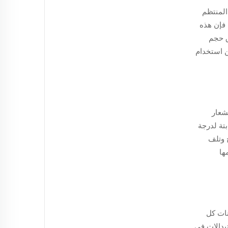
المنتظم
 فإن هذه
ق حجم
ن استخدام
تشعار
تة لدرجة
ج وتلف
ها
نات كل
بدالات في