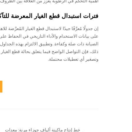
أهمية التحكم في الرطوبة يعزز من العلاقة بين الظروف ال
فترات استبدال قطع الغيار المعرضة للتآ
إن جدولًا مُعرَّفًا جيدًا لاستبدال قطع الغيار المُعرَّضة ل
على بيانات الاستخدام والأداء التاريخي في الحفاظ ع
الصيانة ذات صلة وكفاءة. وتطبيق الالتزام بهذه الجداول 
ذلك، فإن التواصل الواضح فيما يتعلق بحالة قطع الغيار 
وتصغير أي تعطيلات محتملة.
خط إنتاج ماكينة ألياف جوزاء مرنة: معدات