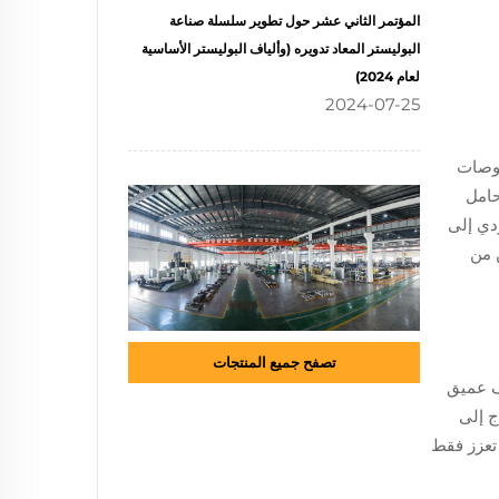
المؤتمر الثاني عشر حول تطوير سلسلة صناعة
البوليستر المعاد تدويره (وألياف البوليستر الأساسية
لعام 2024)
2024-07-25
 الفحوصات
حامل
دي إلى
 من
تصفح جميع المنتجات
ل تنظيف عميق
ج إلى
تعزز فقط