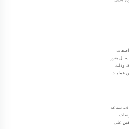
واصفات
فحسب، بل يعزز
ة، وذلك
ن عمليات
ياف. تساعد
حوصات
فين على