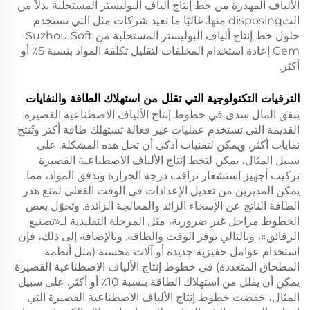
الألياف المهدرة من خط إنتاج ألياف البوليستر المستحلبة بدلاً من
التdisposing منها. غالبًا ما تعيد شركات مثل التي تستخدم
حلول خط إنتاج ألياف البوليستر المستحلبة من Suzhou Soft
Gem إعادة استخدام المخلفات لتقليل تكلفة المواد بنسبة 5٪ أو
أكثر.
الترقيات التكنولوجية التي تقلل من استهلاك الطاقة والنفايات
ينفق المال سدى في خطوط إنتاج الألياف الاصطناعية القصيرة
القديمة التي تستخدم عمليات غير فعالة تستهلك طاقة أكثر وتُنتج
نفايات أكثر. ويمكن لتقنيات أذكى أن تحل هذه المشكلة. على
سبيل المثال، يمكن لتخط إنتاج الألياف الاصطناعية القصيرة
تركيب أجهيز استشعار تراقب درجة الحرارة وتدفق المواد، مما
يمكن المديرين من تعديل الإعدادات في الوقت الفعلي لمنع هدر
الطاقة الناتج عن الإسخاء الزائد والمعالجة الزائدة. وتحوّل بعض
الخطوط مراحل غير ضرورية، مثل المرحلة التقليدية لـ«تصنيع
الرقائق»، وبالتالي توفر الوقت والطاقة. وبالإضافة إلى ذلك، فإن
استخدام عوامل حفيزية جديدة أو آلات محسنة (مثل أنظمة
المطحاق المتعددة) في خطوط إنتاج الألياف الاصطناعية القصيرة
يمكن أن يقلل من استهلاك الطاقة بنسبة 10٪ أو أكثر. على سبيل
المثال، خفضت خطوط إنتاج الألياف الاصطناعية القصيرة التي