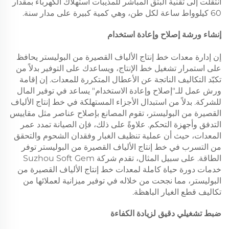
انتقلت إلى تقنية البثق المباشر للمذيبات استهلاك الكهرباء بمقدار
60 كيلوواط ساعة لكل طن، وهي كمية كبيرة على مدار سنة.
إنشاء ورشة إصلاح وإعادة استخدام
إن إدارة معدات خط إنتاج الألياف القصيرة من البوليستر يحافظ
على استمرار تشغيل خط الإنتاج، ويساعدك على التوفير بدلاً من
تكبّد التكاليف الناتجة عن الأعطال المتكررة للمعدات. إن إقامة
ورش عمل للـ"إصلاح وإعادة الاستخدام" يساعد في توفير المال
للشركة. بدلاً من استبدال الأجزاء المستهلكة في خط إنتاج الألياف
القصيرة من البوليستر، تقوم المصانع بإصلاح عناصر مثل مقاييس
التدفق وأجهزة التحكم. علاوةً على ذلك، فإن الصيانة تمدد عمر
المعدات، حيث أن عملية تنظيف الغبار وفقدان الشحوم والتحقق
من التسرب في خط إنتاج الألياف القصيرة من البوليستر توفر
الطاقة. على سبيل المثال، تقدم شركة Suzhou Soft Gem
خدمات دورة حياة كاملة لمعدات خط إنتاج الألياف القصيرة من
البوليستر، مما نجحت من خلاله في توفير ميزانية لعملائها من
تكاليف قطع الغيار الباهظة.
ضبط تشغيلي دقيق لزيادة الكفاءة