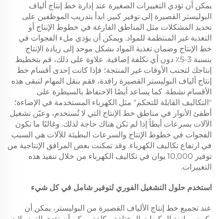
يمكن أن تؤدي التغييرات الصغيرة عند إدارة خط إنتاج ألياف
البوليستر القصيرة إلى توفير كبير. ابدأ بتدريب الموظفين على
تحديد المشكلات مثل المناطق الفارغة في خطوط الإنتاج أو
التغذية غير المنتظمة للمواد. ويمكن أن يؤدي ملء الفجوات في
خط الإنتاج وضمان تغذية المواد بشكل موحد إلى زيادة الإنتاج
بنسبة 3-5٪ دون أي تكلفة إضافية. علاوة على ذلك، قم بتخطيط
إنتاجك لتجنب الأوقات غير المنتجة؛ فإذا كانت إحدى أقسام خط
إنتاج ألياف البوليستر القصيرة راقدة، فقم بنقل المهام لتبقى هذه
الأقسام نشطة. كما يساعد أيضًا الاحتفاظ بالسيطرة على
"التكاليف القابلة للتحكم" مثل الكهرباء المستخدمة في الإضاءة؛
أطفئ الأنوار في مناطق خط الإنتاج التي لا تُستخدم، وعيّن تشغيل
الآلات بسرعات أبطأ إذا لم تكن هناك حاجة لذلك. وغالبًا ما تكون
الفجوات في خطوط الإنتاج والسرعات البطيئة للآلات هي السبب
في ارتفاع تكاليف الكهرباء. وقد تمكنت بعض المرافق الإنتاجية من
توفير 10,000 يوان في تكاليف الكهرباء من خلال تنفيذ هذه
التغييرات.
استخدم حلول التشغيل الفوري لتوفير شامل في كل شيء
عند تجميع خط إنتاج الألياف القصيرة من البوليستر، يمكن أن
يكون موازنة المكونات المختلفة مكلفة. يمكن أن تؤدي التوصيلات