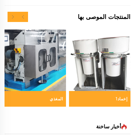
المنتجات الموصى بها
إخماد1
المغذي
أخبار ساخنة