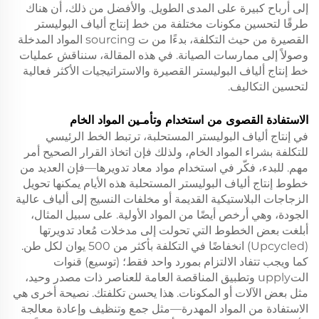
إلى أرباح كبيرة على المدى الطويل. والأفضل من ذلك، أن هناك
طرقًا لتحسين مكونات مختلفة من خط إنتاج ألياف البوليستر
القصيرة من حيث التكلفة، بدءًا من ت sourcing المواد المدخلة
وصولاً إلى ممارسات الصيانة. في هذه المقالة، سنناقش عمليات
خط إنتاج ألياف البوليستر القصيرة والاستراتيجيات الأكثر فعالية
لتحسين التكاليف.
الاستفادة القصوى من استخدام وتأمـين المواد الخام
في إنتاج ألياف البوليستر المستحلبة، ترتبط الخط الرئيسي
للتكلفة بشراء المواد الخام، ولذلك فإن اتخاذ القرار الصحيح أمر
مهم. للبدء، فكّر في استخدام مواد معاد تدويرها—فإن العديد من
خطوط إنتاج ألياف البوليستر المستحلبة هذه الأيام يمكنها تحويل
الزجاجات البلاستيكية القديمة أو مخلفات النسيج إلى ألياف عالية
الجودة، وهي أرخص أيضًا من المواد الأولية. على سبيل المثال،
أبلغت بعض الخطوط التي تحولت إلى مدخلات مُعاد تدويرتها
(Upcycled) انخفاضًا في التكلفة بأكثر من 500 يوان لكل طن.
كما ويجب تتفاد الالتزام بمورد واحد فقط؛ (توسيع) قنوات
التupply وتطبيق المناقصة العامة للعناصر ذات مصدر وحيد،
مثل بعض الآلات أو المكونات. هذا يحسن تكلفتك. نصيحة أخرى هي
الاستفادة من المواد المهدرة—مثل جمع وتنظيف وإعادة معالجة