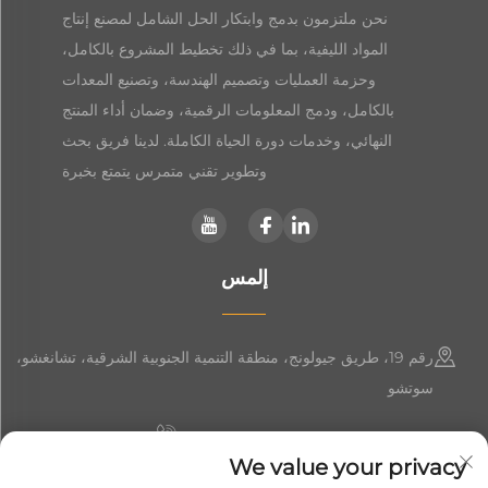
نحن ملتزمون بدمج وابتكار الحل الشامل لمصنع إنتاج
المواد الليفية، بما في ذلك تخطيط المشروع بالكامل،
وحزمة العمليات وتصميم الهندسة، وتصنيع المعدات
بالكامل، ودمج المعلومات الرقمية، وضمان أداء المنتج
النهائي، وخدمات دورة الحياة الكاملة. لدينا فريق بحث
وتطوير تقني متمرس يتمتع بخبرة
إلمس
رقم 19، طريق جيولونج، منطقة التنمية الجنوبية الشرقية، تشانغشو،
سوتشو
+86-19906239903
We value your privacy
[email protected]