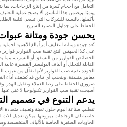
يوميًا. ويضمن هذا التناسق ألا يصبح عملية التغليف
بأكملها. بالنسبة للشركات التي تسعى لتلبية الطلب
للحفاظ على جداول التصنيع السريع.
يحسن جودة ومتانة عبوات
تُعد جودة ومتانة التغليف أمراً بالغ الأهمية لحماية
على كلا الجبهتين. تُنتج تقنية صب القوارير قواري
القابلة للتحلل أو ألياف البوليستر القصيرة عالية ا
الجودة تقنية صب القوارير لأنها تقلّل من عيوب ا
معايير متسقة، ويتجنب أي تباين قد يُضعف أداء التغل
ضروري للحفاظ على رضا العملاء وتقليل الهدر. وفي ا
أصبحت تقنية صب القوارير تكنولوجيا لا غنى عنها.
يدعم التنوع في تصميم الت
تتطلب صناعة اليوم حلول تعبئة وتغليف متعددة الأ
خاصية لف الزجاجات بمرونتها. يمكن تعديل آلات ل
الحاويات الصغيرة الخاصة بالألياف المتخصصة وصولاً