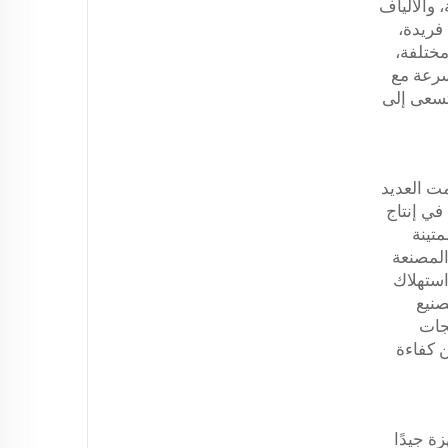
 والألياف
فريدة،
مختلفة،
بسرعة مع
تسعى إلى
مت العديد
نطاق واسع في إنتاج
متينة
 المصنعة
استهلاك
صنيع
تجات
ن كفاءة
ة جيدًا