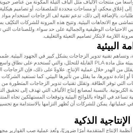
واسعاً من منتجات الألياف مثل ألياف التيلة المكونة من عناصر حيوية،
ة إلى إغلاق محكم، أو مساحات محددة للملصقات، أو تصاميم هيكلية 
طلبات. بالإضافة إلى ذلك، تدعم تقنية لف الزجاجات استخدام مواد 
 تتماشى مع الاتجاهات البيئية. وتتيح هذه المرونة للشركات التكيّف 
بي الاحتياجات الوظيفية والجمالية على حد سواء. وللصناعات التي 
نة اللازمة لابتكار تصاميم التعبئة والتغليف.
 البيئية
، وتساهم تقنية تدوير الزجاجات بشكل كبير في الجهود البيئية. صُم
من آلات تدوير الزجاجات للعمل مع مواد صديقة للبيئة مثل مادة PLA القابلة للتحلل، والتي تُستخدم على 
قلل من الهدر خلال عملية الإنتاج. علاوةً على ذلك، فإن الزجاجات ال
 أو إعادة تدويرها، ما يقلل من تأثيرها البيئي. كما تستفيد الشركات
ات التي توفر الطاقة. وتقلل تقنيات تدوير الزجاجات المتطورة من 
الكربونية. بالنسبة لمصانع إنتاج الألياف التي تهدف إلى تحقيق الت
ية تساعد في الوفاء باللوائح البيئية وتوقعات المستهلكين تجاه المن
ي عملياتها، يمكن للشركات أن تُظهر التزامها بالاستدامة مع تحسي
لإنتاجية الذكية
ظمة الإنتاج المتقدمة أمرًا ضروريًا، وتُعد عملية صب القوارير مجهز