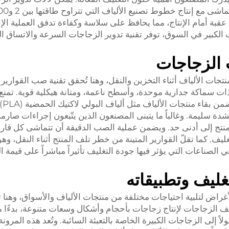
 عقبة أمام الإنتاج، مما يحافظ على سلاسة وكفاءة تدفق العملية الإن
 الكبير في السوق، توفر تقنية تدوير الزجاجات السرعة والاتساق ال
 الزجاجات
 منتجات الألياف أثناء التخزين والنقل، وهنا تُحقق تقنية صب القوارير 
ر ذات سماكة جدارية موحدة، وأسطح ناعمة، ومتانة هيكلية قوية. تمنع
الخصائص ا
لشدة سليمة. وغالباً ما يتبنى المصنعون الذين يتّبعون إجراءات صارمة
لمنتج إلى أدنى حد. ويضمن عملية الصب الدقيقة أن تتماشى كل قار
يف. كما تقلّ القوارير المتينة من خطر تلف المنتج أثناء النقل، وهو
لصناعات التي يؤثر فيها جودة التغليف تأثيراً مباشراً على قيمة ال
غليف وتطبيقاته
غراض لتلبية احتياجات مختلفة من منتجات الألياف والأسواق، وهنا ت
ف الزجاجات لإنتاج زجاجات بأحجام وأشكال وسعات متنوعة، بدءًا 
 إلى الزجاجات الكبيرة الخاصة بالتعبئة السائبة. وتُعد هذه المرون