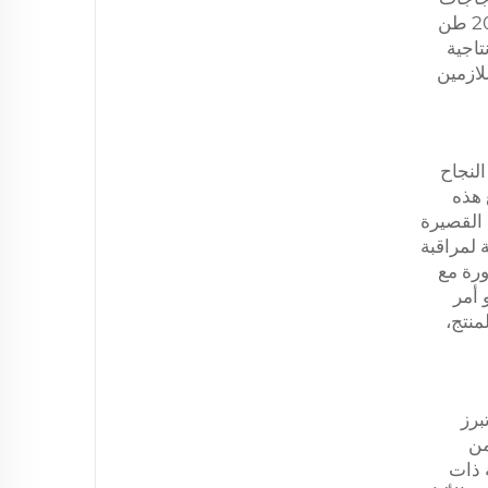
التعامل مع أحجام كبيرة من إنتاج الزجاجات، بما يتماشى مع إنتاج خطوط تصنيع الألياف التي تتراوح طاقتها بين 2 و200 طن
تاجية
لازمين
النجاح
 هذه
لقوارير من التشقق أو التسرب، مما يضمن بقاء منتجات الألياف مثل ألياف البولي لاكتيك الحمضية (PLA) القصيرة
 لمراقبة
ورة مع
 أمر
منتج،
برز
من
ة ذات