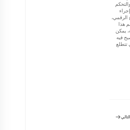
والتحكم
إجراء
 الرقمي،
م هذا
، يمكن
بح فيه
 تتطلع
لتالي