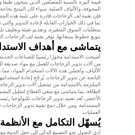
قيمة كبيرة بالنسبة للمصنّعين الذين ينتجون طيفاً 
المجوفة، والألياف الصلبة. سواء كان المنتج بحاج
فإن تقنية لف الزجاجات قادرة على تلبية هذه المت
بما في ذلك الخيارات القابلة لإعادة التدوير والتي
متطلبات السوق المتغيرة، وتقديم تعبئة وتغليف تل
تنويع خطوط منتجاتها، توفر تقنية لف الزجاجات المرو
يتماشى مع أهداف الاستدامة
أصبحت الاستدامة محورًا رئيسيًا للصناعات الحديثة
الألياف. وتُحسّن هذه الآلات استخدام المواد، مما ي
الناتجة عن تدوير الزجاجات يُرجّح إعادة استخدامها
الملتزمة بالاستدامة من تشغيل آلات تدوير الزجاج
الطاقة، بما يتماشى مع سعي القطاع لتقليل البصمة 
الأخضر، تُعد تقنية تدوير الزجاجات تكنولوجيا رئيس
المستدامة. ومن خلال دمج تقنية تدوير الزجاجات ف
العمليات.
يُسهّل التكامل مع الأنظمة ا
أدى التحول نحو التصنيع الذكي إلى جعل الدمج مع أن