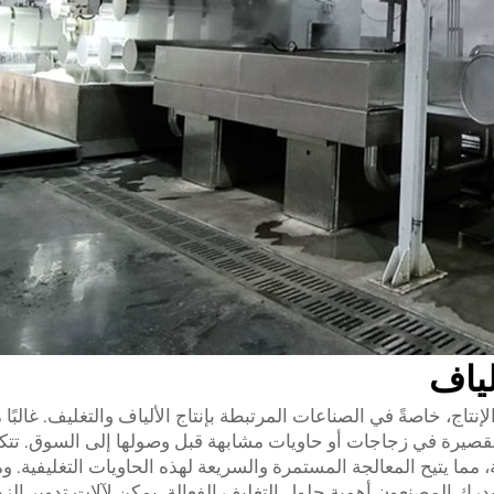
لياف
نتاج، خاصةً في الصناعات المرتبطة بإنتاج الألياف والتغليف. غالبًا ما 
 القصيرة في زجاجات أو حاويات مشابهة قبل وصولها إلى السوق. تتكا
مما يتيح المعالجة المستمرة والسريعة لهذه الحاويات التغليفية. و
ناعية، يدرك المصنعون أهمية حلول التغليف الفعالة. يمكن لآلات تدوير ال