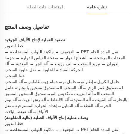
نظرة عامة
المنتجات ذات الصلة
تفاصيل وصف المنتج
تصفية العملية لإنتاج الألياف الجوفية
خط التدوير
نقل المادة الخام PET → التجفيف → ماكينة اللولب المستخلصة →
المعدات المرشحة → الشعاع الدوار → مضخة القياس الدوارة → حزمة
الدوران → تبريد السحب → لف وزيت → آلة الجر → المغذية → آلة
الحركة المتبادلة للحاوية → نقل حاوية السحب
خط السحب
حامل الكريل→إطار تو→حامل تو→حمام زيت غاطس→آلة السحب
I→صندوق غمر الرش→آلة السحب II→صندوق تسخين بالبخار→حامل
السحب Ⅲ→آلة التزييت→تكديس التو→صندوق التسخين المسبق
بالبخار→آلة التثبيت→آلة التمديد→آلة الالتقاط→آلة رش الزيت→آلة توتر
الجر→آلة القطع→آلة التمايل→إعداد الحرارة المسترخية→نقل
الألياف→آلة ضغط البالات
وصف عملية إنتاج الألياف الصلبة (عالية المقاومة)
خط التدوير
نقل المادة الخام PET → التجفيف → ماكينة اللولب المستخلصة →