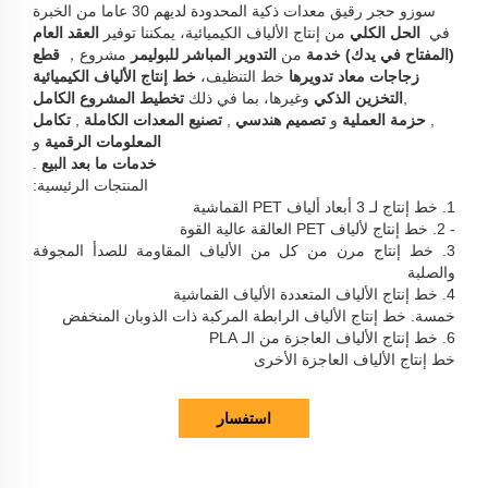
سوزو حجر رقيق معدات ذكية المحدودة لديهم 30 عاما من الخبرة
في
الحل الكلي
من إنتاج الألياف الكيميائية، يمكننا توفير
العقد العام
(المفتاح في يدك) خدمة
من
التدوير المباشر للبوليمر
مشروع，
قطع
زجاجات معاد تدويرها
خط التنظيف،
خط إنتاج الألياف الكيميائية
,
التخزين الذكي
وغيرها، بما في ذلك
تخطيط المشروع الكامل
,
حزمة العملية
و
تصميم هندسي
,
تصنيع المعدات الكاملة
,
تكامل
المعلومات الرقمية
و
خدمات ما بعد البيع
.
المنتجات الرئيسية:
1. خط إنتاج لـ 3 أبعاد ألياف PET القماشية
- 2. خط إنتاج لألياف PET العالقة عالية القوة
3. خط إنتاج مرن من كل من الألياف المقاومة للصدأ المجوفة
والصلبة
4. خط إنتاج الألياف المتعددة الألياف القماشية
خمسة. خط إنتاج الألياف الرابطة المركبة ذات الذوبان المنخفض
6. خط إنتاج الألياف العاجزة من الـ PLA
خط إنتاج الألياف العاجزة الأخرى
استفسار