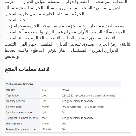
المعدات المرشحة → الشعاع الدوار → مضخة القياس الدوارة → حزمة
الدوران → تبريد السحب → لف وزيت → آلة الجر → المغذية → آلة
الحركة المتبادلة للحاوية → نقل حاوية السحب
خط السحب
منصة التغذية→إطار توجيه الحزمة→منصة توجيه الحزمة→حمام زيت
الغمس→آلة السحب الأولى→خزان غمر الرش والسحب→آلة السحب
الثانية→صندوق تسخين البخار→التنضيد→آلة الزيت→آلة السحب
الثالثة→رصّ الحزم→صندوق تسخين البخار→الملفف→جهاز الهز→التثبيت
الحراري المريح→المستقبل→إطار التوتر→القاطع→ماكينة الضغط
والتجميع
قائمة معلمات المنتج