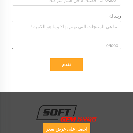
0/200
رسالة
0/1000
تقدم
احصل على عرض سعر