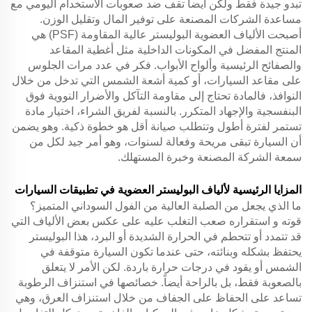
تبدو جيدة فقط ولكن أيضا تقف ضد صعوبات الاستخدام اليومي مع
مساعدة الشركات المصنعة على توفير المال وتقليل الوزن.
أصبحت الألياف العضوية البوليستر عالية المقاومة (PSF) هي
المنتج المفضل في المكونات الداخلية مثل أغطية المقاعد
والصفائح الرئيسية وألواح الأبواب. فكر في عدد مرات الجلوس
على مقاعد السيارات، أو كمية أشعة الشمس التي تدخل من خلال
النوافذ، فالمادة تحتاج إلى مقاومة التآكل والأضرار النووية فوق
البنفسجية والإجهاد المتكرر. بالنسبة لفريق الشراء، اختيار مادة
تستمر لفترة أطول وتتطلب صيانة أقل هو خطوة ذكية. وهو يضمن
أن السيارة تبقى مريحة وفعالة لسنوات، وهو أمر جيد لكل من
سمعة الشركة المصنعة وخبرة المستهلك.
المزايا الرئيسية لألياف البوليستر العضوية في تطبيقات السيارات
ما الذي يجعل من الصلبة العالية من الفول السوداني المتميز؟
قوته و استقراره صعب التغلب عليه على عكس بعض الألياف التي
قد تتمدد أو تتحطم في الحرارة الشديدة أو البرد، هذا البوليستر
يحتفظ بشكله وبنائته، حتى عندما تكون السيارة متوقفة في
الشمس أو يقود في درجات حرارة باردة. لكن الأمر لا يتعلق
بالصعوبة فقط، بل بالراحة أيضاً. خصائصها في استنزاف الرطوبة
تساعد على الحفاظ على الجفاف من خلال استنزاف العرق، وهي