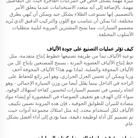
ميزة مهمة بشكل خاص في المركبات الفاخرة حيث كل التفاصيل
مهمة. بالإضافة إلى أنه متعدد الاستخدامات عندما يتعلق الأمر
بالتصميم. إنها تستوعب الطلاء بشكل جيد ويمكن أن تُنهي بطرق
مختلفة، لذا يمكن أن تتناسب مع اللون والتركيب الدقيق الذي يُريد
مصممو السيارات، مما يمنح المشترين المرونة لتلبية متطلبات
الأسلوب المختلفة.
كيف تؤثر عمليات التصنيع على جودة الألياف
نوعية الألياف تبدأ من طريقة تصنيعها خطوط إنتاج متقدمة، مثل
خط إنتاج الألياف العضوية المرنة
، يسمح للمصنعين بإنتاج كل من
الألياف المجوفة والصلبة. لماذا يهم هذا؟ الألياف المجوفة أخف
وزنا ويمكن أن تحسن العزل الحراري، وهو أمر رائع للحفاظ على
الراحة في الداخل بينما يقلل أيضا من وزن السيارة الإجمالي - وهو
اتجاه رئيسي في تصميم السيارات لتحسين كفاءة استهلاك الوقود.
سواء كان الهدف هو تخفيف الضوضاء في المقصورة أو إنشاء مواد
مضادة للنيران للطوابق الجوفية ، فإن هذه المرونة تضمن تكييف
الألياف لكل استخدام محدد. إنه مثل امتلاك مجموعة أدوات حيث
تم تصميم كل أداة لوظيفة دقيقة، مما يؤدي إلى أداء أفضل بشكل
عام.