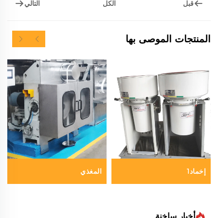
قبل
التالي
الكل
المنتجات الموصى بها
إخماد1
المغذي
أخبار ساخنة