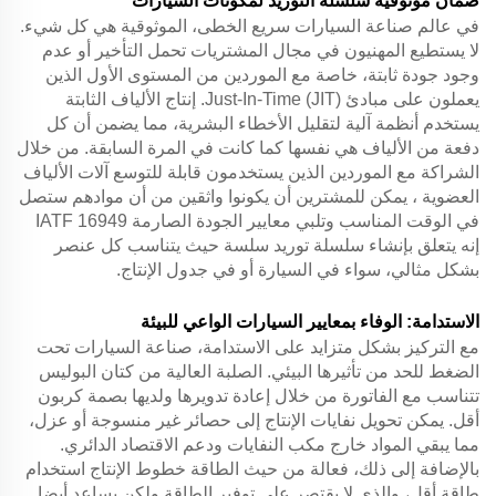
ضمان موثوقية سلسلة التوريد لمكونات السيارات
في عالم صناعة السيارات سريع الخطى، الموثوقية هي كل شيء.
لا يستطيع المهنيون في مجال المشتريات تحمل التأخير أو عدم
وجود جودة ثابتة، خاصة مع الموردين من المستوى الأول الذين
يعملون على مبادئ Just-In-Time (JIT). إنتاج الألياف الثابتة
يستخدم أنظمة آلية لتقليل الأخطاء البشرية، مما يضمن أن كل
دفعة من الألياف هي نفسها كما كانت في المرة السابقة. من خلال
الشراكة مع الموردين الذين يستخدمون قابلة للتوسع
آلات الألياف
العضوية
، يمكن للمشترين أن يكونوا واثقين من أن موادهم ستصل
في الوقت المناسب وتلبي معايير الجودة الصارمة IATF 16949
إنه يتعلق بإنشاء سلسلة توريد سلسة حيث يتناسب كل عنصر
بشكل مثالي، سواء في السيارة أو في جدول الإنتاج.
الاستدامة: الوفاء بمعايير السيارات الواعي للبيئة
مع التركيز بشكل متزايد على الاستدامة، صناعة السيارات تحت
الضغط للحد من تأثيرها البيئي. الصلبة العالية من كتان البوليس
تتناسب مع الفاتورة من خلال إعادة تدويرها ولديها بصمة كربون
أقل. يمكن تحويل نفايات الإنتاج إلى حصائر غير منسوجة أو عزل،
مما يبقي المواد خارج مكب النفايات ودعم الاقتصاد الدائري.
بالإضافة إلى ذلك، فعالة من حيث الطاقة
خطوط الإنتاج
استخدام
طاقة أقل، والذي لا يقتصر على توفير الطاقة ولكن يساعد أيضا