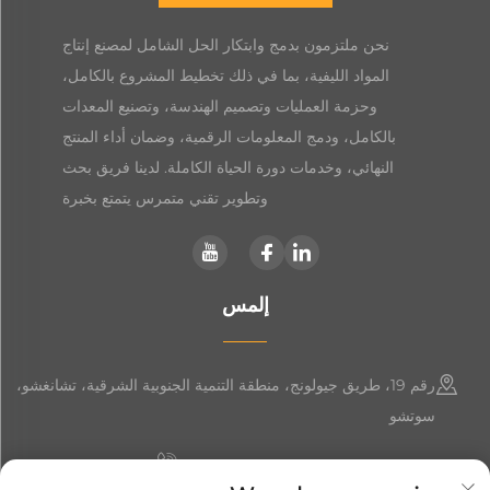
نحن ملتزمون بدمج وابتكار الحل الشامل لمصنع إنتاج
المواد الليفية، بما في ذلك تخطيط المشروع بالكامل،
وحزمة العمليات وتصميم الهندسة، وتصنيع المعدات
بالكامل، ودمج المعلومات الرقمية، وضمان أداء المنتج
النهائي، وخدمات دورة الحياة الكاملة. لدينا فريق بحث
وتطوير تقني متمرس يتمتع بخبرة
إلمس
رقم 19، طريق جيولونج، منطقة التنمية الجنوبية الشرقية، تشانغشو،
سوتشو
+86-19906239903