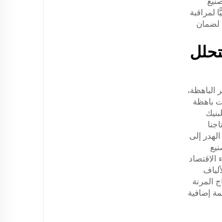
صنيع
ّا لمراقبة
 لضمان
تحلل
ر الباهظة،
ات باهظة
بنيك
 كما أن خطوط إنتاجنا
الهدر إلى
نيع
ر أمريكي. ويُشير خبراء الاقتصاد
ية عمر المنتج بنسبة ٥٠٪ مقارنةً بالألياف
ج المرنة
مة إضافية