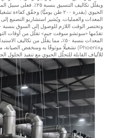
ويقلّل تكاليف التنسيق ب
تقدّمها «سوتشو سوفت جيم» تقلّل من أوقات التوقف
وPhoenix) تشغيلًا موثوقًا به ومنخفض الصي
للألياف القابلة للتحلّل الحيوي مع تنفيذ الحلول ال