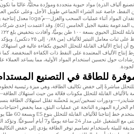
صنيع ألياف الذرة) مواد حيوية متجددة ومورَّدة محليًّا، غالبًا ما تكون 
المستخلصة من النفط، خاصة عند الشراء الجماعي طويل الأجل. وعلى عكس الع
بفضل الهندسة الدقيقة وتكنولوجيا التحكم في اللف المدعومة بتقنية الجيل الخامس (٥G). وقد
في مقاطعة تشجيانغ خط إنتاجنا لتصنيع الأ
تكاليف المواد الأولية خلال السنة الأولى، مع الحفاظ على ثبات معامل التيتير للألياف (من
 أن إنتاج الألياف القابلة للتحلل الحيوي بكفاءة عالية في استهلاك 
الية بنسبة ٣٠٪ مقارنةً بخطوط إنتاج الألياف المعتمدة على النفط ذات الكفاءة المنخفضة. ك
سوتشو سوفت جيم الجاهزة «Turnkey» إرشادات حول تحسين استخدام المواد الأولية، مما يساعد العملا
لجودة.
موفرة للطاقة في التصنيع المستدام
 للتحلل مباشرةً إلى خفض تكاليف الطاقة، وهي ميزة رئيسية لخطوط
بالألياف القابلة للتحلل مكونات فعّالة من حيث استهلاك الطاقة
م الحرارة المهدرة الناتجة عن عمليات البثق، مما يخفض احتياجات 
والوقود بشكلٍ إضافي. وقد سجّل عميل أوروبي يستخدم خط إنتاجنا للألياف القابلة للتحل
انخفاضًا في فواتير الطاقة الشهرية بنسبة 28%، حتى مع التشغيل على مدار 24 ساعة يوميًّا و
الصديقة للبيئة باستخدام تصاميم توفر الطاقة يؤدي إلى خفض التكالي