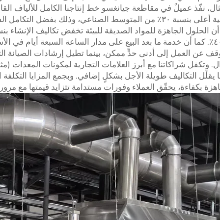
نسبة ٢٥٪. فعلى سبيل المثال، نفّذ عميلٌ في مقاطعة جيانغسو خط إنتاجنا الكامل للألياف ال
الحيوي (بقدرة ٢٠٠ طن يوميًّا) وحقّق كفاءة تشغيلية أعلى بنسبة ٣٠٪ من المتوسط الصناعي، وذلك بفضل
وتختصر الوقت اللازم للوصول إلى السوق بنسبة ٤٠٪. كما أن خدمة ما بعد البيع على مدار الساعة السبعة أيام ف
 عن العمل إلى أدنى حدٍّ ممكن، بينما تطيل إرشادات الصيانة الت
انة، ما يقلّل التكاليف طويلة الأجل بشكلٍ إضافي. وبجمع المزايا التكلفة
جاهزة بكفاءة، يحقّق العملاء وفورات مستدامة تتزايد قيمتها مع مرور