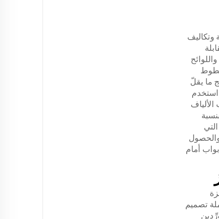
ة وتكاليف
ابلة
للتحلل البيولوجي الخاصة بشركة سوتشو سوفت جيم مع المعايير البيئية الدولية (مثل لائحة الاتحاد الأوروبي REACH واللوائح
 خطوط
ج ما يقلّ
، استخدم
 ضرائب الألياف
بنسبة
 التي
 والحصول
بواب أمام
زة
ملة تصميم
ِّدين