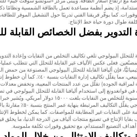
مدى الطويل، خاصةً مع ارتفاع أسعار الطاقة. ويُبنى مركز «سوتشو سوفت جيم» للت
) وفق مبادئ الاستدامة، إذ يضم أنظمة مساعدة تعمل بالطاقة الشمسية ونظامًا ذكيً
ات. كما يوفّر فريقنا الفني تدريبًا حول التشغيل الموفر للطاقة،
كلفة طوال دورة حياة خط الإنتاج.
التدوير بفضل الخصائص القابلة لل
لة للتحلل البيولوجي تلغي تكاليف التخلص من النفايات وإعادة التدوي
لمصنّعين. فعلى عكس الألياف غير القابلة للتحلل التي تتطلب عملي
يائيًّا، فإن أليافنا القابلة للتحلل البيولوجي المصنوعة من حمض الل
(PLA) والمكونات الحيوية الأخرى تتحلّل بشكل طبيعي، مما يقلّل تكاليف إدارة النفايات بنسبة ٤٠٪.
 لمراقبة الجودة) تقلّل من عدد المنتجات المعيبة، وتخفض معدلات 
يف في قوانغدونغ إلى استخدام أليافنا القابلة للتحلل البيولوجي في تص
الأكياس غير المنسوجة، ما أسفر عن إلغاء رسوم سنوية للتخلص من النفايات بلغت ١٥٠٠٠ دولا
الدائري إلى أن إنتاج الألياف القابلة للتحلل البيولوجي يقلّل التكاليف المرتبطة بنها
روضة على النفايات غير المطابقة للمواصفات. كما يمكن لخطوط الإنتا
يا الإنتاج في تصنيع منتجات ألياف من الدرجة الدنيا، ما يخلق قي
ع أهداف التصنيع المستدام، مع تحقيق وفورات تكلفة ملموسة.
وتكاليف الامتثال من خلال المواد