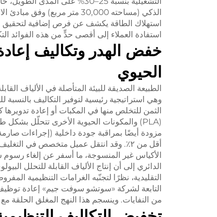
التشغيلية بنسبة 25–30% على ال
الذكي (مساحته 30,000 متر مربع
استهلاك الطاقة يكشف عن فرص إضافية لتحقيق وفور
استفادة العملاء إلى أقصى حدٍّ من هذه الفوائد الت
خفض الهدر وتكاليف إعادة 
الحيوي
الطبيعة الصديقة للبيئة المتأصلة في الألياف القاب
وهي استراتيجية رئيسية لتوفير التكاليف بالنسبة ل
الثمن للتخلص منها في المكبات أو إعادة تدويرها كيم
مزودة أيضًا بمراقبة جودة داخلية (إجراءات صارمة
أقل من ٢٪. وقد انتقل عميل متخصص في التغل
التقليدية، نظرًا لتجنّبه الغرامات التنظيمية المف
التابعة لشركة «سوتشو سوفت جيم» إعادة توظيف بقا
من النفايات. وينسجم هذا النهج المغلق الحلقة م
تخفيض التكاليف التنظيمية 