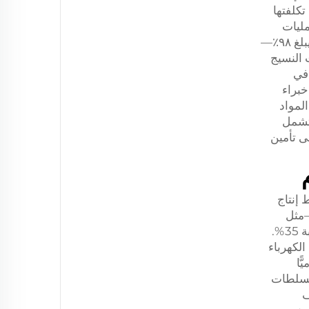
تكلفتها
مليات
التقليدية المهدرة، فإن معداتنا تقلل إلى أدنى حدٍ فقدان المواد أثناء عمليات السحب والغزل—م logaً معدل إنتاجية يبلغ ٩٨٪—
 اعتمدت إحدى شركات النسيج
لياف القابلة للتحلل الحيوي بسعة ١٠٠ طن يوميًّا، وأفادت بتخفيض بلغ ٢٢٪ في
 ٠٫٧٨ إلى ٢٥ دتكس). ويؤكد خبراء
المواد
ما تشمل
ء على تأمين
 إنتاج
—مثل
محركات «سيمنز» وأنظمة التحكم التابعة لشركة «شنايدر»—ودورات تسخين/تبريد مُحسَّنة تقلل استهلاك الطاقة بنسبة 35%.
الكهرباء
ل بنوع ES وبسعة 60 طنًا يوميًّا
7 أيام أسبوعيًّا. وتؤكد السلطات
ف