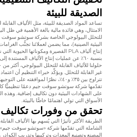
الصديقة للبيئة
تساعد المواد الصديقة للبيئة، مثل الألياف القابلة 
الامتثال، وهي فائدة مالية بالغة الأهمية في ظل البي
البيئية الصينية)، مما يضمن لعملائنا تجنُّب الغرا
إنتاج ألياف PLA القصيرة ومكوناتها الحي
بنسبة ٦٠٪ عن عمليات إنتاج الألياف المست
غير القابلة للتحلل. ويؤكِّد خبراء التنظيم أن اعتماد
تتراوح بين ٣٥٪ و٤٠٪، نظرًا لموافقته
تقدّمها شركة سوتشو سوفت جيم دعمًا تنظيميًّا كاملا
على الشهادات البيئية دون تكاليف إضافية. وهذه المق
الأسواق التي تولي اهتمامًا خاصًّا بالبيئة.
تحقق من وفورات تكاليف ط
الطريقة الأكثر تأثيرًا التي يُسهم بها الألياف الق
الشاملة التي تقدّمها شركة «سوتشو سوفت جيم»، 
المصنع وتصنيع المعدات وتركيبها وتدريب الكوادر و