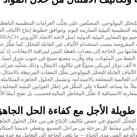
للتحلل البيولوجي، المصنّعين على تجنُّب الغرامات التنظيمية الباهظ
ئة التنظيمية البيئية الصارمة اليوم. وتتوافق خطوط إنتاج الألياف الق
مات المفروضة بسبب استخدام الألياف غير القابلة للتحلل. كما تقلِّل
وية التي نقدّمها من الحاجة إلى معدات باهظة الثمن لمراقبة الانبعاثات، إذ تُنت
ندة إلى النفط من الملوثات. وقد وفَّرت مصنع نسيج في جنوب شرق آسيا
حلولنا للألياف القابلة للتحلل البيولوجي، أكثر من ٥٠ ألف دولار أمريكي سنويًّا في تكاليف الامتثال، وذلك بتجنُّبه
 الألياف القابلة للتحلل البيولوجي يقلِّل النفقات المرتبطة بالامتثال 
 على التوجيهات العالمية المتعلقة بالاستدامة. وتشمل الحلول الجاهزة المتكاملة
ً، ما يساعد العملاء على التنقُّل في إطار القوانين البيئية المحلية
اربة الاستباقية لا تقلِّل المخاطر المالية فحسب، بل تفتح أيضًا الأ
ويلة الأجل مع كفاءة الحل الجاهز
ابلة للتحلّل الحيوي في خفض تكاليف الإنتاج هي من خلال الحلول الجاه
والتي تبسّط كل مرحلة من مراحل التصنيع. وتغطي خدمتنا المتكا
الدعم الفني مدى الحياة — ما يلغي الحاجة إلى التعامل مع عدة مور