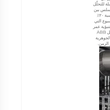
قابلة للتحلّل
 التكامل السلس بين
المعدات والعمليات. ويُشير استشاريو التصنيع إلى أن الحلول الجاهزة للمواد الصديقة للبيئة تخفض تكاليف الإنشاء بنسبة ٢٠٪
ي الأسبوع التي
نبؤية عمر
المعدات بنسبة ٥٠٪، مما يقلّل من تكاليف الاستبدال. وتكفل شراكاتنا مع أبرز العلامات التجارية لمكونات المعدات (مثل ABB
 الجوهرية
 الزمن.