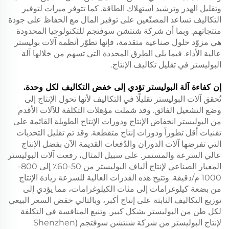
وتقليل الهدر وترشيد استهلاك الطاقة. كما تتوفر ميزات لتوفير
التكاليف تساعد المصنّعين على توفير المال مع الحفاظ على جودة
منتجاتهم. وبما أن شركة شنتشن سوفتجم للتكنولوجيا المحدودة
هي مزوّد حلول صناعية متقدمة، فإنها تطوّر أنظمة آلات بوليستر
عالية الأداء. فيما يلي الطرق المحددة التي تسهم من خلالها آلة
البوليستر في تقليل تكاليف الإنتاج.
إن كفاءة آلة البوليستر تؤدي إلى خفض التكاليف لكل وحدة.
تُحقق آلات البوليستر تقليلًا في التكاليف لأنها تحول الإنتاج إلى
وضع التشغيل الفائق. وقد شملت مؤهلات التكلفة للآلات الأقدم
من البوليستر انخفاض الإنتاج ودورات الإنتاج الطويلة القائمة على
تقنيات أقل تطوراً ودورات إنتاج متقطعة. وقد تم تقليل التحديات
التي تفرضها آلات الدوران والدُفعات القديمة الآن بفضل الإنتاج
عالي السرعة والمستمر. على سبيل المثال، رفعت آلات البوليستر
المعيار الصناعي لإنتاج ألياف البوليستر من 50-60٪ إلى 800-
1000 م/دقيقة. وتتيح هذه القدرات العالية للسرعة زيادة الإنتاج
من بضعة كيلوغرامات إلى مئات الكيلوغرامات، مما يؤدي إلى
توزيع التكاليف الثابتة على إنتاج أكبر، وبالتالي خفض السعر البيعي
لكل طن من البوليستر بشكل كبير. وتنبع المنافسة في التكلفة
لإنتاج البوليستر من شركة شنتشن سوفتجم (Shenzhen