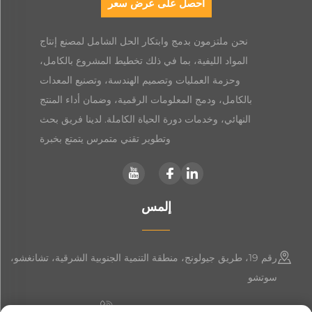
احصل على عرض سعر
نحن ملتزمون بدمج وابتكار الحل الشامل لمصنع إنتاج
المواد الليفية، بما في ذلك تخطيط المشروع بالكامل،
وحزمة العمليات وتصميم الهندسة، وتصنيع المعدات
بالكامل، ودمج المعلومات الرقمية، وضمان أداء المنتج
النهائي، وخدمات دورة الحياة الكاملة. لدينا فريق بحث
وتطوير تقني متمرس يتمتع بخبرة
إلمس
رقم 19، طريق جيولونج، منطقة التنمية الجنوبية الشرقية، تشانغشو،
سوتشو
+86-19906239903