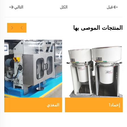
قبل
التالي
الكل
المنتجات الموصى بها
إخماد1
المغذي