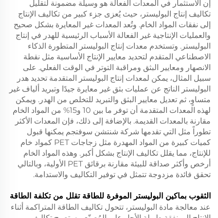
إن الاستثمار في المعدات الفعالة هو وسيلة مضمونة لتقليل
تكاليف إنتاج البوليستر، حيث يُعزى جزء كبير من تكاليف الإنتاج
إلى نفقات المواد الخام. وتُعد المعدات غير المعايرة بشكل صحيح
والعمليات الإنتاجية غير الفعالة الأسباب الرئيسية للهدر في إنتاج
البوليستر. وتستخدم معدات إنتاج البوليستر المتطورة الذكاء
الاصطناعي المتقدم لتحديد معايير الإنتاج الأساسية مثل نقطة
الانصهار ومعايير البثق ومراقبة التوتر في الوقت الفعلي. على
سبيل المثال، يمكن لمعدات إنتاج البوليستر المتقدمة تحديد هدر
البوليستر الناتج عن عمليات بثق غير معايرة جيدًا وتبريد ألياف غير
متساوٍ، ثم تعديل معايير البثق والتبريد للتخلص من الهدر. ويمكن
لهذه المعدات المتقدمة أن توفر ما بين 10 و15% من المواد الخام
مقارنة بالمعدات القديمة. بالإضافة إلى ذلك، فإن المعدات الأكثر
تطوراً مثل التي تقدمها شركة شنتشن سوفتجم يمكنها قبول
كميات كبيرة من المواد المهدرة مثل زجاجات PET كمواد خام
للإنتاج، مما يقلل تكاليف الإنتاج بشكل أكبر. وهذه المواد الخام
أرخص وأكثر صداقة للبيئة مقارنة برقائق PET الأولية، وبالتالي
تحقق فائدة مزدوجة تتمثل في توفير التكاليف والاستدامة.
الثقوب
بماكين البوليستر الموفرة للطاقة تقلل من تكلفة الطاقة
عند معالجة مادة البوليستر، تتحول تكاليف الطاقة المتراكمة أثناء
الإنتاج إلى نفقة طويلة الأجل على المُصنّع. وستصبح تكاليف