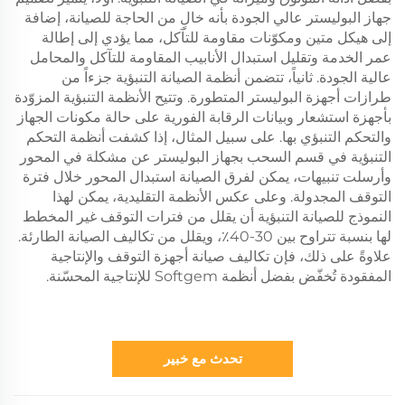
جهاز البوليستر عالي الجودة بأنه خالٍ من الحاجة للصيانة، إضافة
إلى هيكل متين ومكوّنات مقاومة للتآكل، مما يؤدي إلى إطالة
عمر الخدمة وتقليل استبدال الأنابيب المقاومة للتآكل والمحامل
عالية الجودة. ثانياً، تتضمن أنظمة الصيانة التنبؤية جزءاً من
طرازات أجهزة البوليستر المتطورة. وتتيح الأنظمة التنبؤية المزوّدة
بأجهزة استشعار وبيانات الرقابة الفورية على حالة مكونات الجهاز
والتحكم التنبؤي بها. على سبيل المثال، إذا كشفت أنظمة التحكم
التنبؤية في قسم السحب بجهاز البوليستر عن مشكلة في المحور
وأرسلت تنبيهات، يمكن لفرق الصيانة استبدال المحور خلال فترة
التوقف المجدولة. وعلى عكس الأنظمة التقليدية، يمكن لهذا
النموذج للصيانة التنبؤية أن يقلل من فترات التوقف غير المخطط
لها بنسبة تتراوح بين 30-40٪، ويقلل من تكاليف الصيانة الطارئة.
علاوةً على ذلك، فإن تكاليف صيانة أجهزة التوقف والإنتاجية
المفقودة تُخفّض بفضل أنظمة Softgem للإنتاجية المحسّنة.
تحدث مع خبير