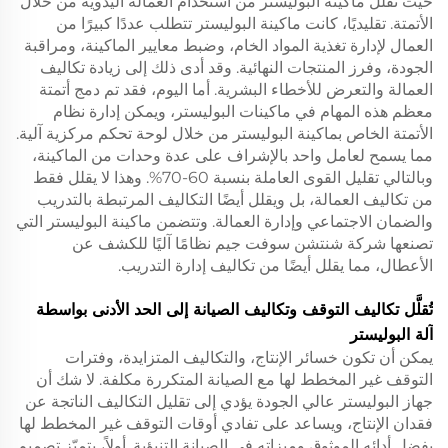
حيث تقلل ماكينة البوليستر من استخدام العمالة اليدوية من خلال
الأتمتة. تقليديًا، كانت ماكينة البوليستر تتطلب عددًا كبيرًا من
العمال لإدارة تغذية المواد الخام، وضبط معايير الماكينة، ومراقبة
الجودة، وفرز المنتجات النهائية. وقد أدى ذلك إلى زيادة تكاليف
العمالة والتعرض للأخطاء البشرية. أما اليوم، فقد تم دمج أتمتة
معظم هذه المهام في ماكينات البوليستر، ويمكن إدارة نظام
الأتمتة الخاص بماكينة البوليستر من خلال لوحة تحكم مركزية آلية.
مما يسمح لعامل واحد بالإشراف على عدة وحدات من الماكينة،
وبالتالي تقليل القوى العاملة بنسبة 60-70%. وهذا لا يقلل فقط
من تكاليف العمالة، بل ويقلل أيضًا التكاليف المرتبطة بالتدريب
والضمان الاجتماعي وإدارة العمالة. وتتضمن ماكينة البوليستر التي
تصنعها شركة شنتشن سوفت جيم نظامًا آليًا للكشف عن
الأعطال، مما يقلل أيضًا من تكاليف إدارة التدريب.
تُقلَّل تكاليف التوقف وتكاليف الصيانة إلى الحد الأدنى بواسطة
آلة البوليستر
يمكن أن تكون خسائر الإنتاج، والتكاليف المتزايدة، وفترات
التوقف غير المخطط لها مع الصيانة المتكررة مكلفة. لا شك أن
جهاز البوليستر عالي الجودة يؤدي إلى تقليل التكاليف الناتجة عن
فقدان الإنتاج، ويساعد على تفادي أوقات التوقف غير المخطط لها
بفضل أدائه الموثوق وميزاته في الصيانة التنبؤية. أولاً، يتميّز تصميم