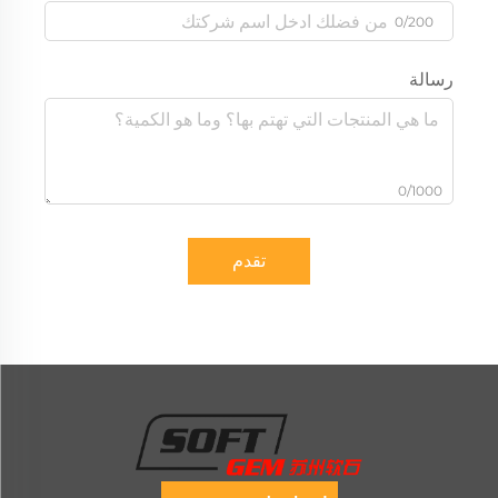
0/200
رسالة
0/1000
تقدم