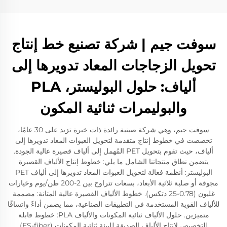
سوفت جيم | شركة تصنيع خط إنتاج
تحويل الزجاجات المعاد تدويرها إلى
ألياف: حلول البوليستر، PLA
والبوليمرات ثنائية المكون
سوفت جيم، وهي شركة صينية رائدة ذات خبرة تزيد على 30 عامًا،
تخصصت في خطوط إنتاج متقدمة لتحويل العبوات المعاد تدويرها إلى
ألياف، حيث تقوم بتحويل PET المُهمل إلى ألياف قصيرة عالية الجودة.
يتضمن نطاق منتجاتنا الشامل ما يلي: خطوط إنتاج الألياف القصيرة
البوليستر: أنظمة فعالة لتحويل العبوات المعاد تدويرها إلى ألياف PET
مجوفة أو صلبة ثلاثية الأبعاد، بسعات تتراوح بين 2-200 طن/يوم وخيارات
غليون (0.78-25 دتكس). خطوط الألياف القصيرة عالية المتانة: مصممة
للألياف القوية المستخدمة في التطبيقات الصناعية، مما يضمن أداءً واتساقًا
متميزين. حلول الألياف ثنائية المكونات والألياف PLA: خطوط قابلة
للتخصيص لإنتاج الألياف الصديقة للبيئة ثنائية المكونات (ES-fiber)