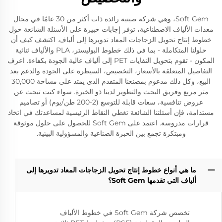
Soft Gem، وهي شركة صينية رائدة ذات أكثر من 30 عامًا في مجال
معدات الألياف الاصطناعية، توفر إجابات خبيرة على الأسئلة الشائعة حول
خطوط إنتاج تحويل الزجاجات المعاد تدويرها إلى ألياف. اكتشف كيف أن
حلولنا المتكاملة - بما في ذلك خطوط البوليستر، PLA والألياف ثنائية
المكون - تقوم بتحويل النفايات PET إلى ألياف عالية الجودة بكفاءة. اعرف
التفاصيل المتعلقة بالأسعار، التخصيص، السيطرة على الجودة والدعم بعد
البيع، وكل ذلك مدعوم بمصنعنا المتقدم الذي يمتد على مساحة 30,000
متر مربع وفريق البحث والتطوير لدينا ذو الخبرة. سواء كنت تبحث عن
عروض تنافسية، سعات قابلة للتوسع (2-200 طن/يوم) أو تصاميم
مستدامة، فإن أسئلتنا الشائعة تغطي النقاط الرئيسية لمساعدتك في اتخاذ
قرارات مدروسة. اعتمد على Soft Gem للحصول على حلول موثوقة
ومبتكرة تجمع بين الخبرة الصناعية والمسؤولية البيئية.
ما هي أنواع خطوط إنتاج تحويل الزجاجات المعاد تدويرها إلى
ألياف التي تقدمها Soft Gem؟
تخصص شركة Soft Gem في خطوط الألياف