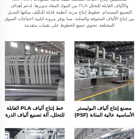
والألياف القابلة للتحلل PLA من المواد المعاد تدويرها، لدعم أهداف
التصنيع المستدام. خطوط إنتاج مرنة: أنظمة قابلة للتكيّف يمكنها التبديل
بين إنتاج الألياف المجوفة والصلبة، مما يوفر مرونة لتلبية احتياجات السوق
المختلفة. تحتوي جميع الخطوط على تقنيات متقدمة
مصنع إنتاج ألياف البوليستر
خط إنتاج ألياف PLA القابلة
الأساسية عالية المتانة (PSF)
للتحلل، آلة تصنيع ألياف الذرة
آلة تصنيع ألياف البوليستر
الأساسية الصلبة PSF