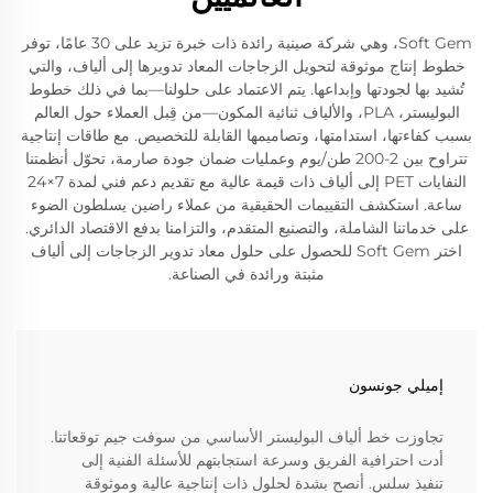
Soft Gem، وهي شركة صينية رائدة ذات خبرة تزيد على 30 عامًا، توفر
خطوط إنتاج موثوقة لتحويل الزجاجات المعاد تدويرها إلى ألياف، والتي
تُشيد بها لجودتها وإبداعها. يتم الاعتماد على حلولنا—بما في ذلك خطوط
البوليستر، PLA، والألياف ثنائية المكون—من قِبل العملاء حول العالم
بسبب كفاءتها، استدامتها، وتصاميمها القابلة للتخصيص. مع طاقات إنتاجية
تتراوح بين 2-200 طن/يوم وعمليات ضمان جودة صارمة، تحوّل أنظمتنا
النفايات PET إلى ألياف ذات قيمة عالية مع تقديم دعم فني لمدة 7×24
ساعة. استكشف التقييمات الحقيقية من عملاء راضين يسلطون الضوء
على خدماتنا الشاملة، والتصنيع المتقدم، والتزامنا بدفع الاقتصاد الدائري.
اختر Soft Gem للحصول على حلول معاد تدوير الزجاجات إلى ألياف
مثبتة ورائدة في الصناعة.
إميلي جونسون
تجاوزت خط ألياف البوليستر الأساسي من سوفت جيم توقعاتنا.
أدت احترافية الفريق وسرعة استجابتهم للأسئلة الفنية إلى
تنفيذ سلس. أنصح بشدة لحلول ذات إنتاجية عالية وموثوقة