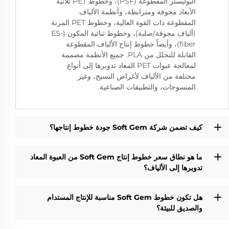
البوليستر المقطوعة (PSF)، وخطوط PET ثلاثية
الأبعاد مجوفة ومترابطة، وأنظمة الألياف
المقطوعة ذات القوة العالية، وخطوط PET المرنة
(ألياف مجوفة/صلبة)، وخطوط ثنائية المكون (ES-
fiber)، وأيضاً خطوط إنتاج الألياف المقطوعة
القابلة للتحلل من PLA. جميع الأنظمة مصممة
لمعالجة عبوات PET المعاد تدويرها إلى أنواع
مختلفة من الألياف لأغراض النسيج، وغير
المنسوجات، والتطبيقات الصناعية.
كيف تضمن شركة Soft Gem جودة خطوط إنتاجها؟
ما هو نطاق سعر خطوط إنتاج Soft Gem من العبوة المعاد
تدويرها إلى الألياف؟
هل تكون خطوط Soft Gem مناسبة للإنتاج المستدام
والصديق للبيئة؟