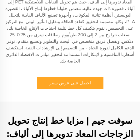
المعاد تدويرها إلى ألياف، حيث يتم تحويل النفايات البلاستيكية PET إلى
ألياف قصيرة ذات جودة عالية. تتضمن حلولنا خطوط إنتاج الألياف القصيرة
البوليستر، أنظمة ثنائية المكونات، وأجهزة تصنيع الألياف القابلة للتحلل
PLA، وكلها مصممة لتحقيق كفاءة الطاقة وتقليل التأثير البيئي. مع التركيز
على التخصيص، نقوم بتكييف كل خط لتلبية احتياجات الإنتاج الخاصة بك،
بسعات تتراوح بين 2 إلى 200 طن/يوم ونطاقات تيتري من 0.78–25
دتكس. وبفضل فريق متخصص في البحث والتطوير وتصنيع متقدم، نوفر
الدعم الكامل لدورة الحياة - من التصميم إلى الإرشادات الفنية. استكشف
أسعارنا التنافسية والابتكارات المستدامة لتحفيز مبادرات الاقتصاد الدائري
الخاصة بك.
احصل على عرض سعر
سوفت جيم | مزايا خط إنتاج تحويل
الزجاجات المعاد تدويرها إلى ألياف: