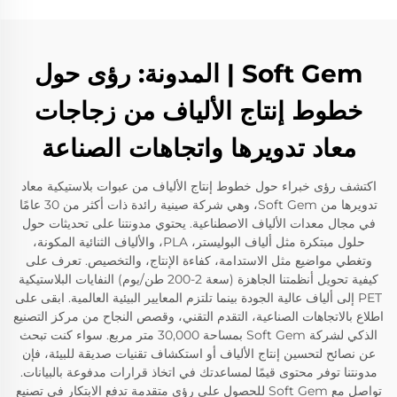
Soft Gem | المدونة: رؤى حول
خطوط إنتاج الألياف من زجاجات
معاد تدويرها واتجاهات الصناعة
اكتشف رؤى خبراء حول خطوط إنتاج الألياف من عبوات بلاستيكية معاد
تدويرها من Soft Gem، وهي شركة صينية رائدة ذات أكثر من 30 عامًا
في مجال معدات الألياف الاصطناعية. يحتوي مدونتنا على تحديثات حول
حلول مبتكرة مثل ألياف البوليستر، PLA، والألياف الثنائية المكونة،
وتغطي مواضيع مثل الاستدامة، كفاءة الإنتاج، والتخصيص. تعرف على
كيفية تحويل أنظمتنا الجاهزة (سعة 2-200 طن/يوم) النفايات البلاستيكية
PET إلى ألياف عالية الجودة بينما تلتزم المعايير البيئية العالمية. ابقى على
اطلاع بالاتجاهات الصناعية، التقدم التقني، وقصص النجاح من مركز التصنيع
الذكي لشركة Soft Gem بمساحة 30,000 متر مربع. سواء كنت تبحث
عن نصائح لتحسين إنتاج الألياف أو استكشاف تقنيات صديقة للبيئة، فإن
مدونتنا توفر محتوى قيمًا لمساعدتك في اتخاذ قرارات مدفوعة بالبيانات.
تواصل مع Soft Gem للحصول على رؤى متقدمة تدفع الابتكار في تصنيع