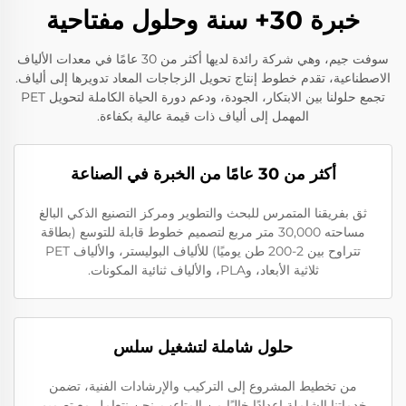
خبرة 30+ سنة وحلول مفتاحية
سوفت جيم، وهي شركة رائدة لديها أكثر من 30 عامًا في معدات الألياف
الاصطناعية، تقدم خطوط إنتاج تحويل الزجاجات المعاد تدويرها إلى ألياف.
تجمع حلولنا بين الابتكار، الجودة، ودعم دورة الحياة الكاملة لتحويل PET
المهمل إلى ألياف ذات قيمة عالية بكفاءة.
أكثر من 30 عامًا من الخبرة في الصناعة
ثق بفريقنا المتمرس للبحث والتطوير ومركز التصنيع الذكي البالغ
مساحته 30,000 متر مربع لتصميم خطوط قابلة للتوسع (بطاقة
تتراوح بين 2-200 طن يوميًا) للألياف البوليستر، والألياف PET
ثلاثية الأبعاد، وPLA، والألياف ثنائية المكونات.
حلول شاملة لتشغيل سلس
من تخطيط المشروع إلى التركيب والإرشادات الفنية، تضمن
خدماتنا الشاملة إعدادًا خاليًا من المتاعب. نحن نتعامل مع تصميم