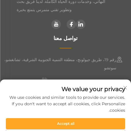
النهائي، وخدمات دورة الحياة الكاملة. لدينا فريق بحث
وتطوير تقني متمرس يتمتع بخبرة
تواصل معنا
رقم 19، طريق جيولونج، منطقة التنمية الجنوبية الشرقية، تشانغشو،
سوتشو
+86-19906239903
We value your privacy
[email protected]
We use cookies and similar tools to provide our services.
If you don't want to accept all cookies, click Personalize
+86-13852981437
cookies.
Accept all
حقوق النشر © 2024 شركة سوزهو سوفت جيم لتجهيزات المعدات الذكية
المحدودة.
سياسة الخصوصية