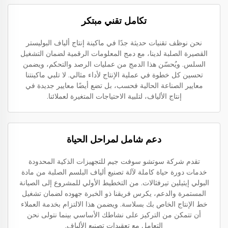
تكامل تقني مبتكر
نحن نوظف تقنيات حديثة جدًا في ماكينة إنتاج ألياف البوليستر
القصيرة الصلبة لدينا، مع دمج المعلومات الرقمية لضمان التشغيل
السلس. ويُحسّن هذا الدمج من عمليات الرصد والتحكم، ويضمن
تحسين كل خطوة في عملية الإنتاج لأداء مثالي. لا تلبي ماكينتنا
معايير الصناعة الحالية فحسب، بل تضع أيضًا معايير جديدة في
إنتاج الألياف، لتلبية الاحتياجات المتغيرة لعملائنا.
دعم شامل لمراحل الحياة
تقدم شركة سوتشو سوفت جيم للتجهيزات الذكية المحدودة
خدمات دورة حياة كاملة لآلة تصنيع ألياف البلسم الصلبة من مادة
البولي إيثيلين تيرفثالات. من التخطيط الأولي للمشروع إلى الصيانة
المستمرة والدعم، يكرس فريقنا ذو الخبرة جهوده لضمان تشغيل
خط الإنتاج الخاص بك بسلاسة. ويضمن هذا الالتزام بخدمة العملاء
أن تتمكن من التركيز على نشاطك الأساسي بينما نتولى نحن
التعامل مع تعقيدات تصنيع الألياف.