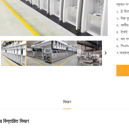
প্রধান পণ
১. 3 ডিম
২. উচ্চ দ
৩. নমনীয
৪. ইসাই 
৫. কম গল
৬. পিএলএ
৭.অন্যান
বিবরণ
র বিস্তারিত বিবরণ