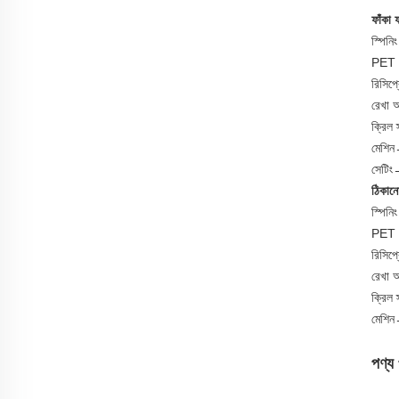
ফাঁকা ফ
স্পিনি
PET ক
রিসিপ
রেখা 
ক্রিল 
মেশিন→
সেটিং
ঠিকানো
স্পিনি
PET ক
রিসিপ
রেখা 
ক্রিল 
মেশিন
পণ্য 