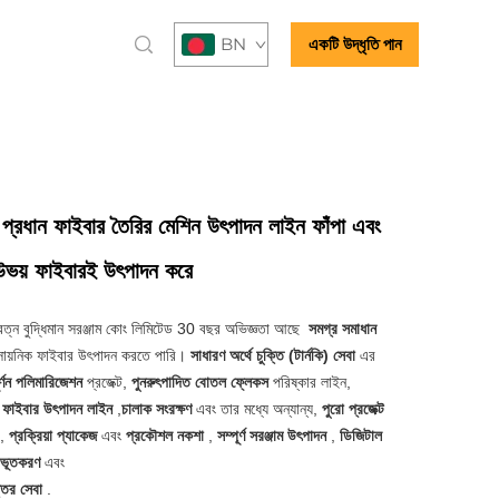
BN
একটি উদ্ধৃতি পান
 প্রধান ফাইবার তৈরির মেশিন উৎপাদন লাইন ফাঁপা এবং
উভয় ফাইবারই উৎপাদন করে
 রত্ন বুদ্ধিমান সরঞ্জাম কোং লিমিটেড 30 বছর অভিজ্ঞতা আছে
সমগ্র সমাধান
সায়নিক ফাইবার উৎপাদন করতে পারি।
সাধারণ অর্থে চুক্তি (টার্নকি) সেবা
এর
র্ণন পলিমারিজেশন
প্রজেক্ট,
পুনরুৎপাদিত বোতল ফ্লেকস
পরিষ্কার লাইন,
ক ফাইবার উৎপাদন লাইন
,
চালাক সংরক্ষণ
এবং তার মধ্যে অন্যান্য,
পুরো প্রজেক্ট
,
প্রক্রিয়া প্যাকেজ
এবং
প্রকৌশল নকশা
,
সম্পূর্ণ সরঞ্জাম উৎপাদন
,
ডিজিটাল
ীভূতকরণ
এবং
ত্তর সেবা
.