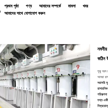
প্রথম পৃষ্ঠা
পণ্য
আমাদের সম্পর্কে
মামলা
খবর
আমাদের সাথে যোগাযোগ করুন
নমনীয়
কঠিন 
সুঝু নরম
আমরা রা
সরাসরি ঘূ
রাসায়নি
পরিকল্পনা
তথ্য এক
বিক্রয়ো