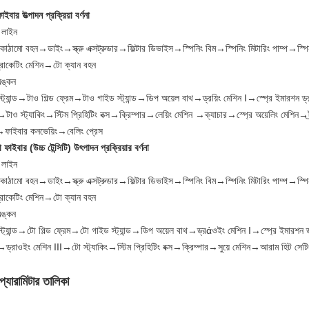
াইবার উত্পাদন প্রক্রিয়া বর্ণনা
ং লাইন
াঠামো বহন→ডাইং→স্ক্রু এক্সট্রুডার→ফিল্টার ডিভাইস→স্পিনিং বিম→স্পিনিং মিটারিং পাম্প→স্
্রোকেটিং মেশিন→টো ক্যান বহন
অঙ্কন
স্ট্যান্ড→টাও গিল্ড ফ্রেম→টাও গাইড স্ট্যান্ড→ডিপ অয়েল বাথ→ড্রয়িং মেশিন I→স্প্রে ইমারশন ড্র
টাও স্ট্যাকিং→স্টিম প্রিহিটিং বক্স→ক্রিম্পার→লেয়িং মেশিন →ক্যাচার→স্প্রে অয়েলিং মেশিন
→ফাইবার কনভেয়িং→বেলিং প্রেস
 ফাইবার (উচ্চ টেন্সিটি) উৎপাদন প্রক্রিয়ার বর্ণনা
ং লাইন
াঠামো বহন→ডাইং→স্ক্রু এক্সট্রুডার→ফিল্টার ডিভাইস→স্পিনিং বিম→স্পিনিং মিটারিং পাম্প→স্
্রোকেটিং মেশিন→টো ক্যান বহন
অঙ্কন
স্ট্যান্ড→টো গিল্ড ফ্রেম→টো গাইড স্ট্যান্ড→ডিপ অয়েল বাথ→ড্রάওইং মেশিন I→স্প্রে ইমারশন
→ড্রাওইং মেশিন III→টো স্ট্যাকিং→স্টিম প্রিহিটিং বক্স→ক্রিম্পার→সুয়ে মেশিন→আরাম হিট স
প্যারামিটার তালিকা