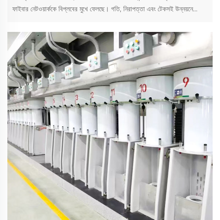
ফাইবার নেটওয়ার্ককে বিপ্লবের মুখে ফেলছে। গতি, নিরাপত্তা এবং টেকসই উন্নয়নে
উৎকর্ষ আনুন—আলোক অবকাঠামোর ভবিষ্যৎ অন্বেষণ করুন।