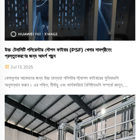
উচ্চ টেনাসিটি পলিয়েস্টার স্টেপল ফাইবার (PSF) খেলার সামগ্রীতে:
প্রস্তুতকরণের জন্য আদর্শ পছন্দ
Jul 13, 2025
খেলাধুলার আবেদনের জন্য উচ্চ তান্যতা পলিস্টার স্ট্যাপল ফাইবারের সুবিধাগুলি
অনুসন্ধান করুন। এর শক্তি, দীর্ঘায়ু এবং কার্যকারিতা বৈশিষ্ট্যগুলি সম্পর্কে জানুন, যা
খেলার পোশাক ও সরঞ্জামের জন্য এটিকে আদর্শ করে তোলে।