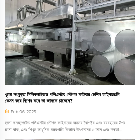
খুলো সংযুক্ত সিলিকনাইজড পলিএস্টার স্টেপল ফাইবার মেশিন ফাইবারগুলি
কেমন করে বিশেষ করে তা জানতে চাচ্ছেন?
Feb 06, 2025
হলো কনজুগেটেড পলিএস্টার স্টেপল ফাইবারের অনন্য বৈশিষ্ট্য এবং ব্যবহারের উপর
জানা যাক, এবং শিখুন আধুনিক যন্ত্রপাতি কিভাবে উৎপাদনের গুণমান এবং দক্ষতা
বাড়ায়। টেক্সটাইল শিল্পে পরিবেশ বান্ধব ফাইবার প্রযুক্তির সুবিধাগুলি আবিষ্কার