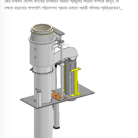
জৈব উপাদান স্টেপল ফাইবার উৎপাদনে পরবর্তী প্রজন্মের পদ্ধতি সম্পর্কে জানুন, যা
দক্ষতা বাড়ানোর পাশাপাশি পরিবেশগত প্রভাব কমাতে স্থায়ী পলিমার প্রক্রিয়াকরণ,
স্মার্ট স্বয়ংক্রিয়তা এবং সার্কুলার প্রকৌশলের উপর জোর দেয়।