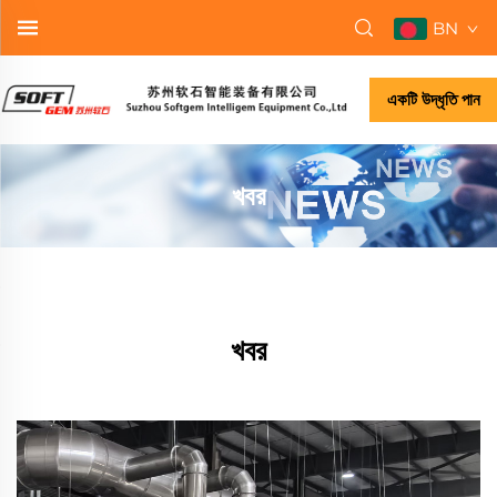
BN
একটি উদ্ধৃতি পান
খবর
খবর