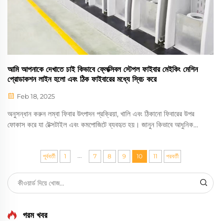
আমি আপনাকে দেখাতে চাই কিভাবে ফ্লেক্সিবল স্টেপল ফাইবার মেইকিং মেশিন
প্রোডাকশন লাইন হলো এবং ঠিক ফাইবারের মধ্যে স্বিচ করে
Feb 18, 2025
অনুসন্ধান করুন লম্বা ফিবার উৎপাদন প্রক্রিয়া, খালি এবং ঠিকানো ফিবারের উপর
ফোকাস করে যা টেক্সটাইল এবং কমপোজিটে ব্যবহৃত হয়। জানুন কিভাবে আধুনিক
মেশিন উৎপাদন লাইন কার্যকারিতা বাড়ায় এবং ফিবার ধরণের মধ্যে নতুন উদ্ভাবনী
ভাবে স্থানান্তরিত হয়, প্রযুক্তির উন্নয়নের ওপর ফোকাস দিয়ে যা কাজের প্রবাহকে
...
সহজ করে এবং উচ্চ-গুণবত্তা নিশ্চিত করে।
পূর্ববর্তী
1
7
8
9
10
11
পরবর্তী
গরম খবর