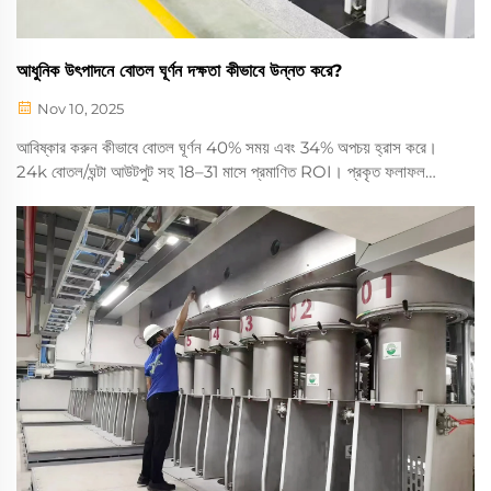
আধুনিক উৎপাদনে বোতল ঘূর্ণন দক্ষতা কীভাবে উন্নত করে?
Nov 10, 2025
আবিষ্কার করুন কীভাবে বোতল ঘূর্ণন 40% সময় এবং 34% অপচয় হ্রাস করে।
24k বোতল/ঘন্টা আউটপুট সহ 18–31 মাসে প্রমাণিত ROI। প্রকৃত ফলাফল
দেখুন।