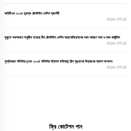
আইটিএম ২০২৪ তুরস্ক টেক্সটাইল মেশিন প্রদর্শনী
2024-07-25
সুঝুতে সফলভাবে অনুষ্ঠিত হয়েছে চীন টেক্সটাইল মেশিন অ্যাসোসিয়েশনের নবম সাধারণ সভা ও নবম কাউন্সিল
2024-07-25
পুনর্ব্যবহৃত পলিস্টার (এবং ২০২৪ পলিস্টার স্ট্যাপল ফাইবার) শিল্প শৃঙ্খলের উন্নয়নের দ্বাদশ সম্মেলন
2024-07-25
ফ্রি কোটেশন পান