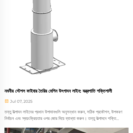
নমনীয় স্টেপল ফাইবার তৈরির মেশিন উৎপাদন লাইন: যন্ত্রপাতি শক্তিশালী
Jul 07, 2025
তন্তু উত্পাদন লাইনের প্রধান উপাদানগুলি অনুসন্ধান করুন, সঠিক প্রকৌশল, উপকরণ
নির্বাচন এবং স্বয়ংক্রিয়তার ওপর জোর দিয়ে ব্যাখ্যা করুন। তন্তু উত্পাদনে শক্তি
অপটিমাইজেশন এবং স্থায়ী ডিজাইন সম্পর্কে শিখুন যাতে দক্ষতা বাড়ানো এবং
পরিবেশগত লক্ষ্যগুলি পূরণ করা যায়।