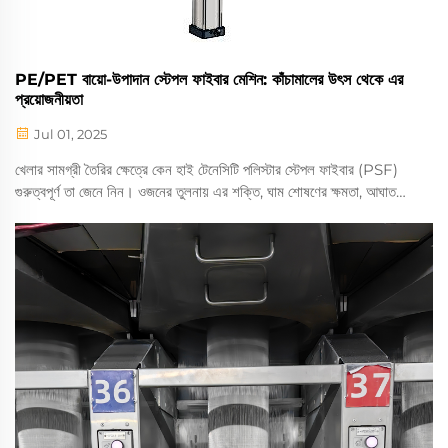
PE/PET বায়ো-উপাদান স্টেপল ফাইবার মেশিন: কাঁচামালের উৎস থেকে এর
প্রয়োজনীয়তা
Jul 01, 2025
খেলার সামগ্রী তৈরির ক্ষেত্রে কেন হাই টেনেসিটি পলিস্টার স্টেপল ফাইবার (PSF)
গুরুত্বপূর্ণ তা জেনে নিন। ওজনের তুলনায় এর শক্তি, ঘাম শোষণের ক্ষমতা, আঘাত
প্রতিরোধের বৈশিষ্ট্য এবং স্মার্ট ফাইবার ও জৈব বিশ্লেষণযোগ্য বিকল্পের মতো অসংখ্য
নতুন প্রয়োগ পদ্ধতি সম্পর্কে জানুন। PSF-এর টেকসই গুণ, তাপমাত্রা নিয়ন্ত্রণ
এবং খরচ কার্যকারিতা অন্যান্য ফাইবারের চেয়ে কীভাবে শ্রেষ্ঠত্ব অর্জন করেছে তা
শিখুন।