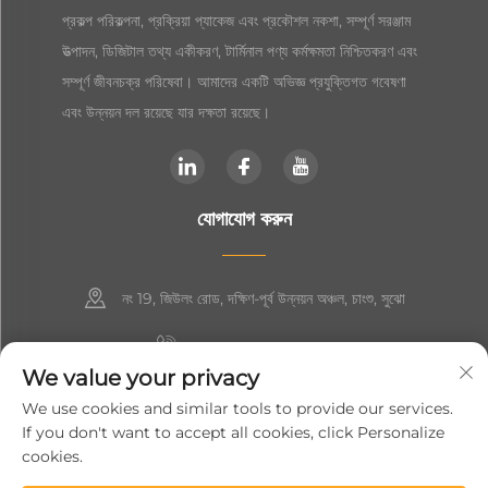
প্রকল্প পরিকল্পনা, প্রক্রিয়া প্যাকেজ এবং প্রকৌশল নকশা, সম্পূর্ণ সরঞ্জাম
উত্পাদন, ডিজিটাল তথ্য একীকরণ, টার্মিনাল পণ্য কর্মক্ষমতা নিশ্চিতকরণ এবং
সম্পূর্ণ জীবনচক্র পরিষেবা। আমাদের একটি অভিজ্ঞ প্রযুক্তিগত গবেষণা
এবং উন্নয়ন দল রয়েছে যার দক্ষতা রয়েছে।
যোগাযোগ করুন
নং 19, জিউলং রোড, দক্ষিণ-পূর্ব উন্নয়ন অঞ্চল, চাংশু, সুঝো
+86-19906239903
We value your privacy
[email protected]
We use cookies and similar tools to provide our services.
If you don't want to accept all cookies, click Personalize
+86-13852981437
cookies.