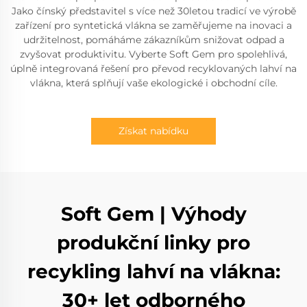
Jako čínský představitel s více než 30letou tradicí ve výrobě
zařízení pro syntetická vlákna se zaměřujeme na inovaci a
udržitelnost, pomáháme zákazníkům snižovat odpad a
zvyšovat produktivitu. Vyberte Soft Gem pro spolehlivá,
úplně integrovaná řešení pro převod recyklovaných lahví na
vlákna, která splňují vaše ekologické i obchodní cíle.
Získat nabídku
Soft Gem | Výhody
produkční linky pro
recykling lahví na vlákna:
30+ let odborného