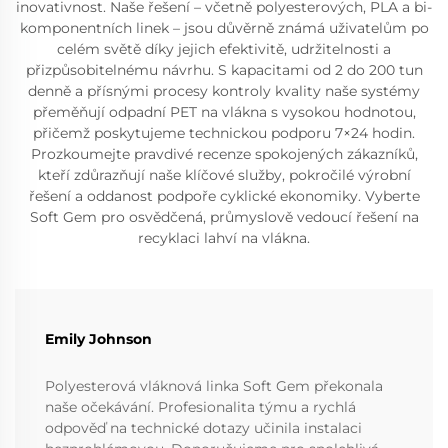
inovativnost. Naše řešení – včetně polyesterových, PLA a bi-
komponentních linek – jsou důvěrně známá uživatelům po
celém světě díky jejich efektivitě, udržitelnosti a
přizpůsobitelnému návrhu. S kapacitami od 2 do 200 tun
denně a přísnými procesy kontroly kvality naše systémy
přeměňují odpadní PET na vlákna s vysokou hodnotou,
přičemž poskytujeme technickou podporu 7×24 hodin.
Prozkoumejte pravdivé recenze spokojených zákazníků,
kteří zdůrazňují naše klíčové služby, pokročilé výrobní
řešení a oddanost podpoře cyklické ekonomiky. Vyberte
Soft Gem pro osvědčená, průmyslově vedoucí řešení na
recyklaci lahví na vlákna.
Emily Johnson
Polyesterová vláknová linka Soft Gem překonala
naše očekávání. Profesionalita týmu a rychlá
odpověď na technické dotazy učinila instalaci