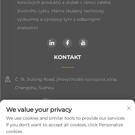
koncových produktů a služeb v rámci celého
životního cyklu. Máme zkušený technický
výzkumný a vývojový tým s odbornými
znalostmi
KONTAKT
Č. 19, Jiulong Road, jihovýchodní rozvojová zóna,
Changshu, Suzhou
+86-19906239903
We value your privacy
[email protected]
We use cookies and similar tools to provide our services.
If you don't want to accept all cookies, click Personalize
+86-13852981437
cookies.