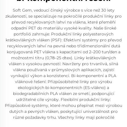
Soft Gem, vedoucí čínský výrobce s více než 30 lety
zkušeností, se specializuje na pokročilé produkční linky pro
převod recyklovaných lahví na vlákna, které přeměňí
odpadní PET do materiálu vysoké kvality. Naše široké
portfolió zahrnuje: Produkční linky polyesterových
krátkovlákných vláken (PSF): Efektivní systémy pro převod
recyklovaných lahví na pevná nebo třídimenzionální dutá
konjugovaná PET vlákna s kapacitami od 2–200 tun/den a
možnostmi titru (0,78–25 dtex). Linky krátkovlákných
vláken s vysokou pevností: Navrženy pro trvanlivá, silná
vlákna používaná v průmyslových aplikacích, zajistí
vynikající výkon a konzistenci. Bi-komponentní a PLA
vláknové řešení: Přizpůsobitelné linky pro výrobu
ekologických bi-komponentních (ES-vlákno) a
biodegradabilních PLA vláken ze smetí, podporující
udržitelné cíle výroby. Flexibilní produkční linky:
Přizpůsobivé systémy, které mohou přepínat mezi výrobou
dutých a pevných vláken, poskytující univerzálnost pro
různé požadavky trhu. Všechny linky mají pokročilé