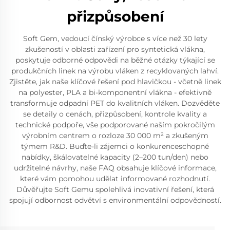
přizpůsobení
Soft Gem, vedoucí čínský výrobce s více než 30 lety
zkušeností v oblasti zařízení pro syntetická vlákna,
poskytuje odborné odpovědi na běžné otázky týkající se
produkčních linek na výrobu vláken z recyklovaných lahví.
Zjistěte, jak naše klíčové řešení pod hlavičkou - včetně linek
na polyester, PLA a bi-komponentní vlákna - efektivně
transformuje odpadní PET do kvalitních vláken. Dozvěděte
se detaily o cenách, přizpůsobení, kontrole kvality a
technické podpoře, vše podporované naším pokročilým
výrobním centrem o rozloze 30 000 m² a zkušeným
týmem R&D. Buďte-li zájemci o konkurenceschopné
nabídky, škálovatelné kapacity (2–200 tun/den) nebo
udržitelné návrhy, naše FAQ obsahuje klíčové informace,
které vám pomohou udělat informované rozhodnutí.
Důvěřujte Soft Gemu spolehlivá inovativní řešení, která
spojují odbornost odvětví s environmentální odpovědností.