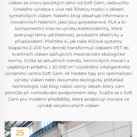
vláken ze znovu použitých lahví od Soft Gem, vedoucího
čínského výrobce s více než 30letou tradicí v oblasti
syntetických vláken. Našeho blog obsahuje informace o
inovativních řešeních, jako jsou polyesterové, PLA a bi-
komponentní linie na výrobu krátkovlákniny, které
pokrývají téma udržitelnosti, produkční efektivity a
přizpůsobení. Přečtěte si, jak naše klíčové systémy
(kapacita 2–200 tun denně) transformují odpadní PET do
kvalitních vláken splňujících mezinárodní ekologické
normy. Držte se aktuálních trendů, technických inovací a
úspěšných příběhů z 30 000 m² rozsáhlého inteligentního
výrobního centra Soft Gem. Ať hledáte tipy pro optimalizaci
výroby vláken nebo zkoumáte ekologicky přátelské
technologie, náš blog nabízí cenný obsah, který vám
pomůže při rozhodování podpořeném daty. Svážte se s Soft
Gem pro moderní předběžky, které podporují inovace ve
výrobě recyklovaných vláken.
25