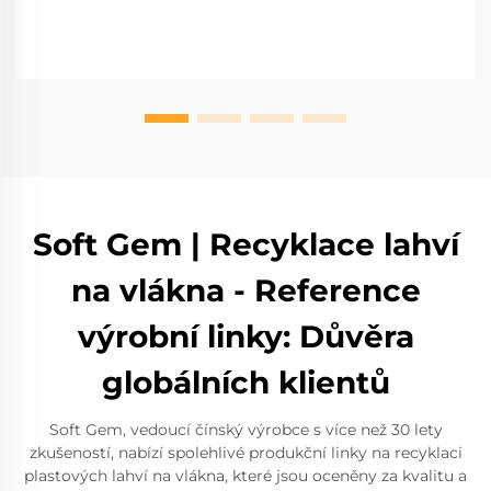
Soft Gem | Recyklace lahví
na vlákna - Reference
výrobní linky: Důvěra
globálních klientů
Soft Gem, vedoucí čínský výrobce s více než 30 lety
zkušeností, nabízí spolehlivé produkční linky na recyklaci
plastových lahví na vlákna, které jsou oceněny za kvalitu a