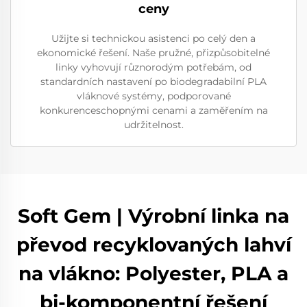
ceny
Užijte si technickou asistenci po celý den a
ekonomické řešení. Naše pružné, přizpůsobitelné
linky vyhovují různorodým potřebám, od
standardních nastavení po biodegradabilní PLA
vláknové systémy, podporované
konkurenceschopnými cenami a zaměřením na
udržitelnost.
Soft Gem | Výrobní linka na
převod recyklovaných lahví
na vlákno: Polyester, PLA a
bi-komponentní řešení