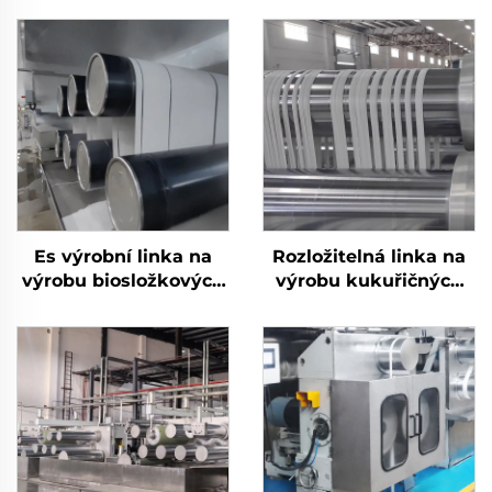
Es výrobní linka na
Rozložitelná linka na
výrobu biosložkových
výrobu kukuřičných
střižových vláken
vláken PLA Stroj na
výrobu kukuřičných
vláken