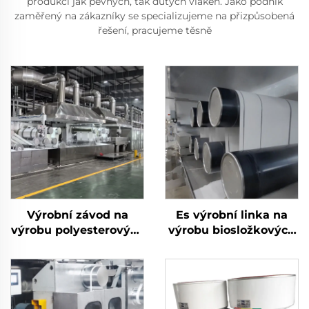
produkci jak pevných, tak dutých vláken. Jako podnik
zaměřený na zákazníky se specializujeme na přizpůsobená
řešení, pracujeme těsně
Výrobní závod na
Es výrobní linka na
výrobu polyesterových
výrobu biosložkových
staplových vláken s
střižových vláken
vysokou pevností
(PSF) Stroj na výrobu
PSF z pevných
polyesterových