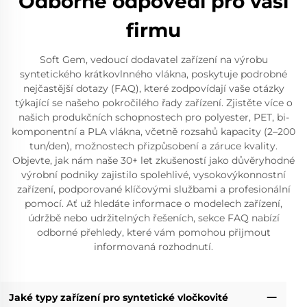
Odborné odpovědi pro vaši
firmu
Soft Gem, vedoucí dodavatel zařízení na výrobu
syntetického krátkovlnného vlákna, poskytuje podrobné
nejčastější dotazy (FAQ), které zodpovídají vaše otázky
týkající se našeho pokročilého řady zařízení. Zjistěte více o
našich produkčních schopnostech pro polyester, PET, bi-
komponentní a PLA vlákna, včetně rozsahů kapacity (2–200
tun/den), možnostech přizpůsobení a záruce kvality.
Objevte, jak nám naše 30+ let zkušeností jako důvěryhodné
výrobní podniky zajistilo spolehlivé, vysokovýkonnostní
zařízení, podporované klíčovými službami a profesionální
pomocí. Ať už hledáte informace o modelech zařízení,
údržbě nebo udržitelných řešeních, sekce FAQ nabízí
odborné přehledy, které vám pomohou přijmout
informovaná rozhodnutí.
Jaké typy zařízení pro syntetické vločkovité