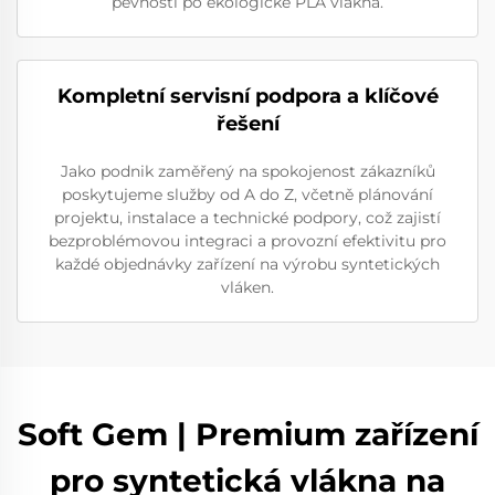
pevností po ekologické PLA vlákna.
Kompletní servisní podpora a klíčové
řešení
Jako podnik zaměřený na spokojenost zákazníků
poskytujeme služby od A do Z, včetně plánování
projektu, instalace a technické podpory, což zajistí
bezproblémovou integraci a provozní efektivitu pro
každé objednávky zařízení na výrobu syntetických
vláken.
Soft Gem | Premium zařízení
pro syntetická vlákna na