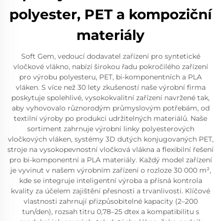
polyester, PET a kompoziční
materiály
Soft Gem, vedoucí dodavatel zařízení pro syntetické
vločkové vlákno, nabízí širokou řadu pokročilého zařízení
pro výrobu polyesteru, PET, bi-komponentních a PLA
vláken. S více než 30 lety zkušeností naše výrobní firma
poskytuje spolehlivé, vysokokvalitní zařízení navržené tak,
aby vyhovovalo různorodým průmyslovým potřebám, od
textilní výroby po produkci udržitelných materiálů. Naše
sortiment zahrnuje výrobní linky polyesterových
vločkových vláken, systémy 3D dutých konjugovaných PET,
stroje na vysokopevnostní vločková vlákna a flexibilní řešení
pro bi-komponentní a PLA materiály. Každý model zařízení
je vyvinut v našem výrobním zařízení o rozloze 30 000 m²,
kde se integruje inteligentní výroba a přísná kontrola
kvality za účelem zajištění přesnosti a trvanlivosti. Klíčové
vlastnosti zahrnují přizpůsobitelné kapacity (2–200
tun/den), rozsah titru 0,78–25 dtex a kompatibilitu s