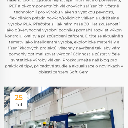
našeho blogu. Zjistěte nejnovější informace o polyesteru,
PET a bi-komponentních vláknových zařízeních, včetně
technologií pro výrobu vláken s vysokou pevností,
flexibilních prázdninových/solidních vláken a udržitelné
výroby PLA. Přečtěte si, jak nám naše 30+ let zkušeností
jako důvěryhodné výrobní podniku pomáhá rozvíjet výkon,
kontrolu kvality a přizpůsobení zařízení. Držte se aktuálně s
tématy jako inteligentní výroba, ekologické materiály a
řízení klíčových projektů, všechny navržené tak, aby vám
pomohly optimalizovat výrobní účinnost a zůstat v čele
syntetické výroby vláken. Prozkoumejte náš blog pro
praktické tipy, případové studie a aktualizace o novinkách v
oblasti zařízení Soft Gem.
25
Jul