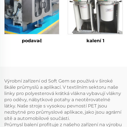
střižových vláken
podavač
kalení 1
Výrobní zařízení od Soft Gem se používá v široké
škále průmyslů a aplikací. V textilním sektoru naše
linky pro polyesterová krátká vlákna vybavují vlákny
pro oděvy, nábytkové potahy a neotěrovatelné
látky. Naše stroje s vysokou pevností PET jsou
nezbytné pro průmyslové aplikace, jako jsou agrární
sítě a automobilové součásti.
Průmysl balení profituje z našeho zařízení na výrobu