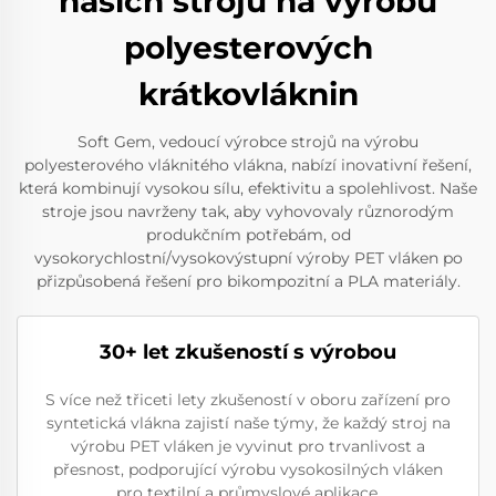
našich strojů na výrobu
polyesterových
krátkovláknin
Soft Gem, vedoucí výrobce strojů na výrobu
polyesterového vláknitého vlákna, nabízí inovativní řešení,
která kombinují vysokou sílu, efektivitu a spolehlivost. Naše
stroje jsou navrženy tak, aby vyhovovaly různorodým
produkčním potřebám, od
vysokorychlostní/vysokovýstupní výroby PET vláken po
přizpůsobená řešení pro bikompozitní a PLA materiály.
30+ let zkušeností s výrobou
S více než třiceti lety zkušeností v oboru zařízení pro
syntetická vlákna zajistí naše týmy, že každý stroj na
výrobu PET vláken je vyvinut pro trvanlivost a
přesnost, podporující výrobu vysokosilných vláken
pro textilní a průmyslové aplikace.