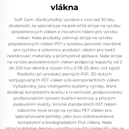
vlákna
Soft Gem, důvěryhodný výrobce s více než 30 lety
zkušeností, se specializuje na pokročilé stroje na výrobu
polyesterových vláken a inovativní řešení pro výrobu
vláken. Naše produkty zahrnují stroje na výrobu
polyesterových vláken PET s vysokou pevností navržené
pro rychlou a výkonnou produkci, ideální pro textil,
neotěrovací materiály a průmyslové aplikace. Naše stroje
na výrobu polyesterových vláken podporují kapacity od 2
do 200 tun denně a rozsah titru 0,78–25 dtex, což zajistí
flexibilitu při produkci pevných PSF, 3D dutých
konjugovaných PET vláken a bi-komponentních vláken.
Vyžadovány jsou inteligentní systémy výroby, které
dodávají konzistentní kvalitu a trvanlivost, podporovanou
profesionálním týmem kvalitní kontroly a přísným
sledováním kvality. Kromě standardních PET řešení
nabízíme nové stroje na výrobu PET vláken pro
specializované potřeby, jako jsou nízkotavenkové
kompozitní a biodegradabilní PLA vlákna. Naše
přizpůsobitelné designy umožňují použití materiálů jako je