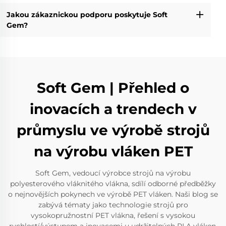
Jakou zákaznickou podporu poskytuje Soft
Gem?
Soft Gem | Přehled o
inovacích a trendech v
průmyslu ve výrobě strojů
na výrobu vláken PET
Soft Gem, vedoucí výrobce strojů na výrobu
polyesterového vláknitého vlákna, sdílí odborné předběžky
o nejnovějších pokynech ve výrobě PET vláken. Naši blog se
zabývá tématy jako technologie strojů pro
vysokopružnostní PET vlákna, řešení s vysokou