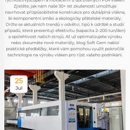
rychlostí/výstupem a inovacemi u udržitelných PLA vláken.
Zjistěte, jak nám naše 30+ let zkušeností umožňuje
navrhovat přizpůsobitelné konstrukce pro dutá/plná vlákna,
bi-komponentní směsi a ekologicky přátelské materiály.
Držte se aktuálních trendů v odvětví, tipů k údržbě a studií
případů, které prezentují efektivitu (kapacita 2–200 tun/den)
a spolehlivost našich strojů. Ať už optimalizujete výrobu
nebo zkoumáte nové materiály, blog Soft Gem nabízí
praktické předběžky, které vám pomohou využít pokročilé
technologie na výrobu vláken pro růst vašeho podnikání.
25
Jul