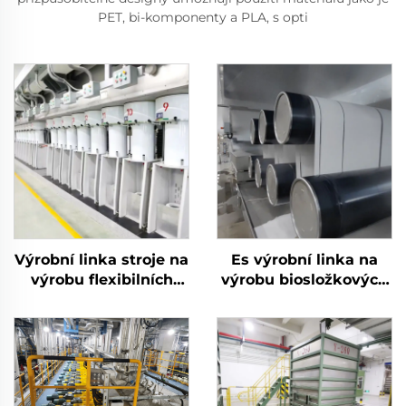
PET, bi-komponenty a PLA, s opti
Výrobní linka stroje na
Es výrobní linka na
výrobu flexibilních
výrobu biosložkových
střižových vláken
střižových vláken
vyrábí dutá i pevná
vlákna