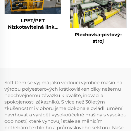
LPET/PET
Nízkotavitelná linka
na výrobu
Plechovka-pístový-
biosložkových
stroj
staplových vláken
Stroj na výrobu
kompozitních
staplových vláken
Soft Gem se vyjímá jako vedoucí výrobce mašin na
výrobu polyesterových krátkovláken díky našemu
neochvějnému závazku k kvalitě, inovaci a
spokojenosti zákazníků. S více než 30letým
zkušenostmi v oboru jsme dokonale ovládli umění
navrhovat a vyrábět vysokoúčelné mašiny s vysokou
odolností, které vyhovují stále se měnícím
potřebám textilního a průmyslového sektoru. Naše