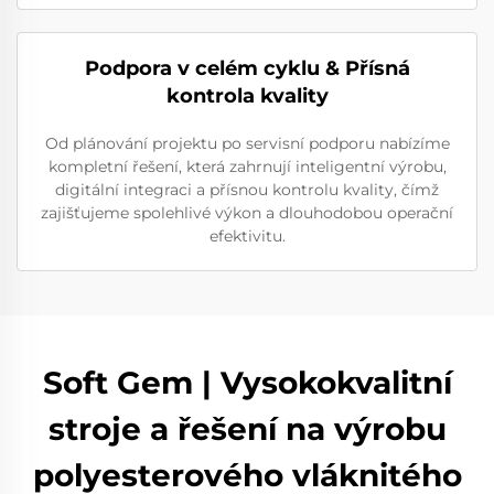
Podpora v celém cyklu & Přísná
kontrola kvality
Od plánování projektu po servisní podporu nabízíme
kompletní řešení, která zahrnují inteligentní výrobu,
digitální integraci a přísnou kontrolu kvality, čímž
zajišťujeme spolehlivé výkon a dlouhodobou operační
efektivitu.
Soft Gem | Vysokokvalitní
stroje a řešení na výrobu
polyesterového vláknitého