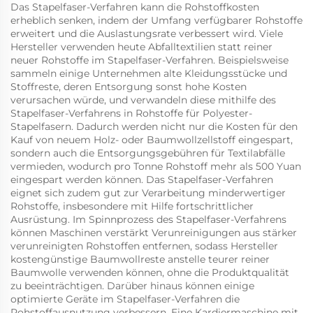
Das Stapelfaser-Verfahren kann die Rohstoffkosten
erheblich senken, indem der Umfang verfügbarer Rohstoffe
erweitert und die Auslastungsrate verbessert wird. Viele
Hersteller verwenden heute Abfalltextilien statt reiner
neuer Rohstoffe im Stapelfaser-Verfahren. Beispielsweise
sammeln einige Unternehmen alte Kleidungsstücke und
Stoffreste, deren Entsorgung sonst hohe Kosten
verursachen würde, und verwandeln diese mithilfe des
Stapelfaser-Verfahrens in Rohstoffe für Polyester-
Stapelfasern. Dadurch werden nicht nur die Kosten für den
Kauf von neuem Holz- oder Baumwollzellstoff eingespart,
sondern auch die Entsorgungsgebühren für Textilabfälle
vermieden, wodurch pro Tonne Rohstoff mehr als 500 Yuan
eingespart werden können. Das Stapelfaser-Verfahren
eignet sich zudem gut zur Verarbeitung minderwertiger
Rohstoffe, insbesondere mit Hilfe fortschrittlicher
Ausrüstung. Im Spinnprozess des Stapelfaser-Verfahrens
können Maschinen verstärkt Verunreinigungen aus stärker
verunreinigten Rohstoffen entfernen, sodass Hersteller
kostengünstige Baumwollreste anstelle teurer reiner
Baumwolle verwenden können, ohne die Produktqualität
zu beeinträchtigen. Darüber hinaus können einige
optimierte Geräte im Stapelfaser-Verfahren die
Rohstoffausnutzung verbessern. Eine Kardiermaschine mit