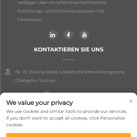
verfügen über ein erfahrenes technisches
Forschungs- und Entwicklungsteam mit
Fachwissen
KONTAKTIEREN SIE UNS
Nr. 19, Jiulong Road, südöstliche Entwicklungszone,
Changshu, Suzhou
+86-19906239903
We value your privacy
[email protected]
We use cookies and similar tools to provide our services.
If you don't want to accept all cookies, click Personalize
+86-13852981437
cookies.