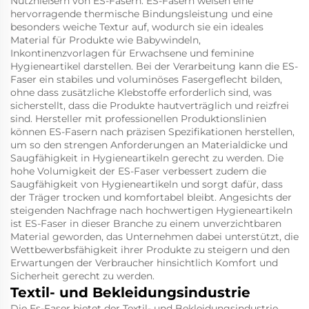
Nutznießern von ES-Fasern. ES-Fasern weisen eine
hervorragende thermische Bindungsleistung und eine
besonders weiche Textur auf, wodurch sie ein ideales
Material für Produkte wie Babywindeln,
Inkontinenzvorlagen für Erwachsene und feminine
Hygieneartikel darstellen. Bei der Verarbeitung kann die ES-
Faser ein stabiles und voluminöses Fasergeflecht bilden,
ohne dass zusätzliche Klebstoffe erforderlich sind, was
sicherstellt, dass die Produkte hautverträglich und reizfrei
sind. Hersteller mit professionellen Produktionslinien
können ES-Fasern nach präzisen Spezifikationen herstellen,
um so den strengen Anforderungen an Materialdicke und
Saugfähigkeit in Hygieneartikeln gerecht zu werden. Die
hohe Volumigkeit der ES-Faser verbessert zudem die
Saugfähigkeit von Hygieneartikeln und sorgt dafür, dass
der Träger trocken und komfortabel bleibt. Angesichts der
steigenden Nachfrage nach hochwertigen Hygieneartikeln
ist ES-Faser in dieser Branche zu einem unverzichtbaren
Material geworden, das Unternehmen dabei unterstützt, die
Wettbewerbsfähigkeit ihrer Produkte zu steigern und den
Erwartungen der Verbraucher hinsichtlich Komfort und
Sicherheit gerecht zu werden.
Textil- und Bekleidungsindustrie
Die Es-Faser bietet der Textil- und Bekleidungsindustrie