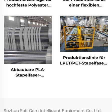
hochfeste Polyester-
einer flexiblen
Stapelfasern (PSF)
Stapelfasermaschine
Maschine zur
produziert sowohl
Herstellung von PSF
Hohl- als auch
aus festem Polyester-
Vollfasern
Stapelfasergewebe
Produktionslinie für
LPET/PET-Stapelfasern
mit niedrigem
Abbaubare PLA-
Schmelzpunkt,
Stapelfaser-
Maschine zur
Produktionslinie
Herstellung von
Maschine zur
Verbundstapelfasern
Herstellung von
Maisfasern
Suzhou Soft Gem Intelligent Equipment Co., Ltd.