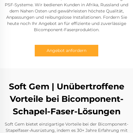
PSF-Systeme. Wir bedienen Kunden in Afrika, Russland und
dem Nahen Osten und gewährleisten höchste Qualität,
Anpassungen und reibungslose Installationen. Fordern Sie
heute noch Ihr Angebot an für effiziente und zuverlässige
Bicomponent-Faserproduktion.
Angebot anfordern
Soft Gem | Unübertroffene
Vorteile bei Bicomponent-
Schapel-Faser-Lösungen
Soft Gem bietet einzigartige Vorteile bei der Bicomponent-
Stapelfaser-Ausrüstung, indem es 30+ Jahre Erfahrung mit