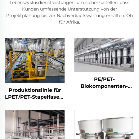
Lebenszyklusdienstleistungen, um sicherzustellen, dass
Kunden umfassende Unterstützung von der
Projektplanung bis zur Nachverkaufswartung erhalten. Ob
für Afrika,
PE/PET-
Biokomponenten-
Produktionslinie für
Stapelfasermaschine
LPET/PET-Stapelfasern
mit niedrigem
Schmelzpunkt,
Maschine zur
Herstellung von
Verbundstapelfasern