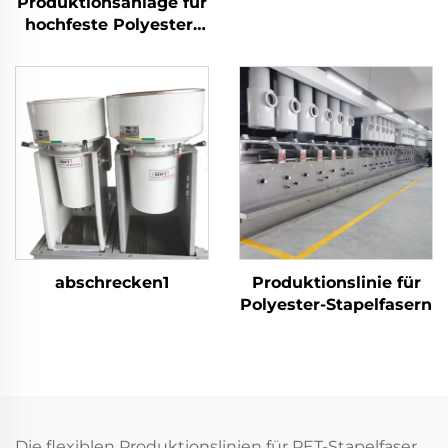
Produktionsanlage für
Schmelzpunkt,
hochfeste Polyester-
Maschine zur
Stapelfasern (PSF)
Herstellung von
Maschine zur
Verbundstapelfasern
Herstellung von PSF
aus festem Polyester-
Stapelfasergewebe
abschrecken1
Produktionslinie für
Polyester-Stapelfasern
Die flexiblen Produktionslinien für PET-Stapelfaser