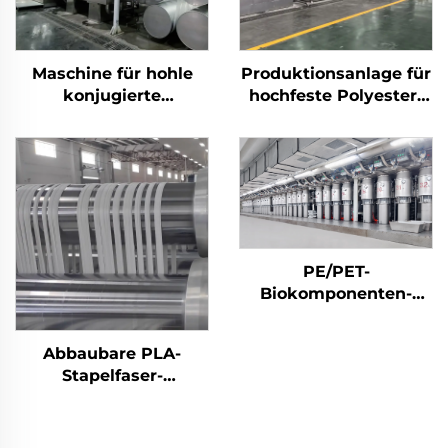
Maschine für hohle
Produktionsanlage für
konjugierte
hochfeste Polyester-
silikonisierte
Stapelfasern (PSF)
Polyester-Stapelfasern
Maschine zur
Herstellung von PSF
aus festem Polyester-
Stapelfasergewebe
PE/PET-
Biokomponenten-
Stapelfasermaschine
Abbaubare PLA-
Stapelfaser-
Produktionslinie
Maschine zur
Herstellung von