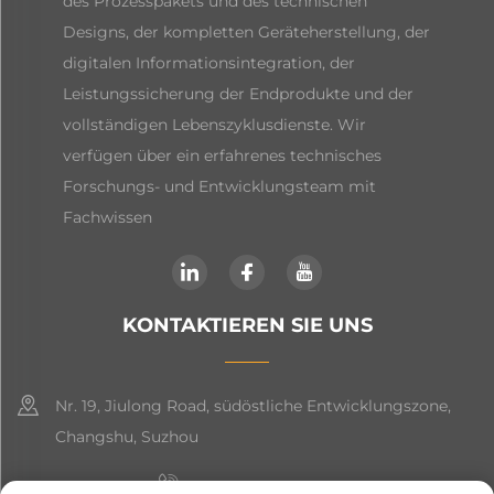
des Prozesspakets und des technischen
Designs, der kompletten Geräteherstellung, der
digitalen Informationsintegration, der
Leistungssicherung der Endprodukte und der
vollständigen Lebenszyklusdienste. Wir
verfügen über ein erfahrenes technisches
Forschungs- und Entwicklungsteam mit
Fachwissen
KONTAKTIEREN SIE UNS
Nr. 19, Jiulong Road, südöstliche Entwicklungszone,
Changshu, Suzhou
+86-19906239903