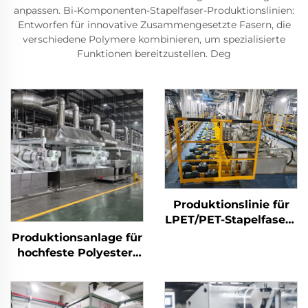
anpassen. Bi-Komponenten-Stapelfaser-Produktionslinien:
Entworfen für innovative Zusammengesetzte Fasern, die
verschiedene Polymere kombinieren, um spezialisierte
Funktionen bereitzustellen. Deg
Produktionslinie für
LPET/PET-Stapelfasern
mit niedrigem
Produktionsanlage für
Schmelzpunkt,
hochfeste Polyester-
Maschine zur
Stapelfasern (PSF)
Herstellung von
Maschine zur
Verbundstapelfasern
Herstellung von PSF