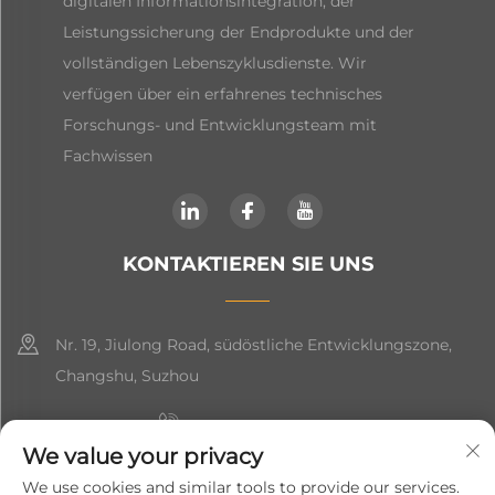
digitalen Informationsintegration, der
Leistungssicherung der Endprodukte und der
vollständigen Lebenszyklusdienste. Wir
verfügen über ein erfahrenes technisches
Forschungs- und Entwicklungsteam mit
Fachwissen
KONTAKTIEREN SIE UNS
Nr. 19, Jiulong Road, südöstliche Entwicklungszone,
Changshu, Suzhou
+86-19906239903
We value your privacy
[email protected]
We use cookies and similar tools to provide our services.