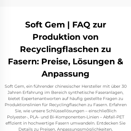
Soft Gem | FAQ zur
Produktion von
Recyclingflaschen zu
Fasern: Preise, Lösungen &
Anpassung
Soft Gem, ein führender chinesischer Hersteller mit über 30
Jahren Erfahrung im Bereich synthetische Faseranlagen,
bietet Expertenantworten auf häufig gestellte Fragen zu
Produktionslinien für Recyclingflaschen zu Fasern. Erfahren
Sie, wie unsere Schlüssellösungen – einschließlich
Polyester-, PLA- und Bi-Komponenten-Linien – Abfall-PET
effizient in hochwertige Fasern umwandeln. Entdecken Sie
Details zu Preisen, Anpassungsmöglichkeiten,