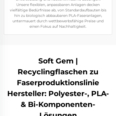
Unsere flexiblen, anpassbaren Anlagen decken
vielfältige Bedürfnisse ab, von Standardaufbauten bis
hin zu biologisch abbaubaren PLA-Faseranlagen,
untermauert durch wettbewerbsfähige Preise und
einen Fokus auf Nachhaltigkeit.
Soft Gem |
Recyclingflaschen zu
Faserproduktionslinie
Hersteller: Polyester-, PLA-
& Bi-Komponenten-
Lösungen