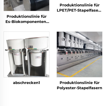
Produktionslinie für
LPET/PET-Stapelfasern
mit niedrigem
Produktionslinie für
Schmelzpunkt,
Es-Biokomponenten-
Maschine zur
Stapelfasern
Herstellung von
Verbundstapelfasern
abschrecken1
Produktionslinie für
Polyester-Stapelfasern