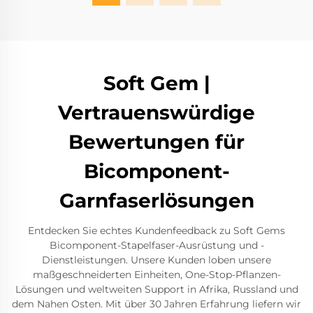
Soft Gem |
Vertrauenswürdige
Bewertungen für
Bicomponent-
Garnfaserlösungen
Entdecken Sie echtes Kundenfeedback zu Soft Gems
Bicomponent-Stapelfaser-Ausrüstung und -
Dienstleistungen. Unsere Kunden loben unsere
maßgeschneiderten Einheiten, One-Stop-Pflanzen-
Lösungen und weltweiten Support in Afrika, Russland und
dem Nahen Osten. Mit über 30 Jahren Erfahrung liefern wir