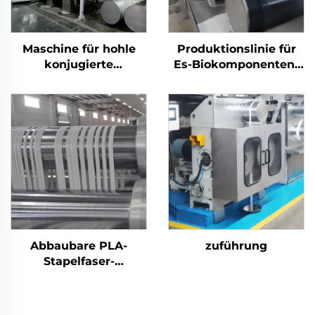
Maschine für hohle
Produktionslinie für
konjugierte
Es-Biokomponenten-
silikonisierte
Stapelfasern
Polyester-Stapelfasern
Abbaubare PLA-
zuführung
Stapelfaser-
Produktionslinie
Maschine zur
Herstellung von