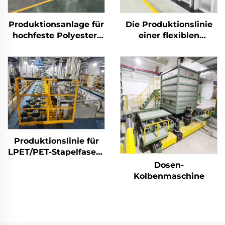
Produktionsanlage für
Die Produktionslinie
hochfeste Polyester-
einer flexiblen
Stapelfasern (PSF)
Stapelfasermaschine
Maschine zur
produziert sowohl
Herstellung von PSF
Hohl- als auch
aus festem Polyester-
Vollfasern
Stapelfasergewebe
Produktionslinie für
LPET/PET-Stapelfasern
mit niedrigem
Dosen-
Schmelzpunkt,
Kolbenmaschine
Maschine zur
Herstellung von
Verbundstapelfasern