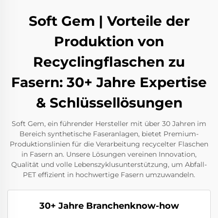
Soft Gem | Vorteile der
Produktion von
Recyclingflaschen zu
Fasern: 30+ Jahre Expertise
& Schlüssellösungen
Soft Gem, ein führender Hersteller mit über 30 Jahren im
Bereich synthetische Faseranlagen, bietet Premium-
Produktionslinien für die Verarbeitung recycelter Flaschen
in Fasern an. Unsere Lösungen vereinen Innovation,
Qualität und volle Lebenszyklusunterstützung, um Abfall-
PET effizient in hochwertige Fasern umzuwandeln.
30+ Jahre Branchenknow-how