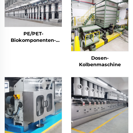
PE/PET-
Biokomponenten-
Stapelfasermaschine
Dosen-
Kolbenmaschine