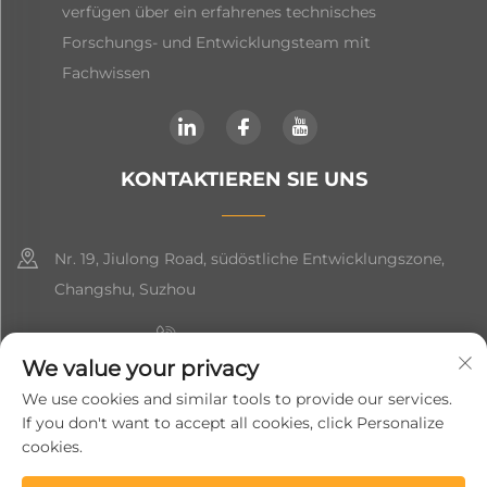
verfügen über ein erfahrenes technisches
Forschungs- und Entwicklungsteam mit
Fachwissen
KONTAKTIEREN SIE UNS
Nr. 19, Jiulong Road, südöstliche Entwicklungszone,
Changshu, Suzhou
+86-19906239903
We value your privacy
[email protected]
We use cookies and similar tools to provide our services.
If you don't want to accept all cookies, click Personalize
+86-13852981437
cookies.