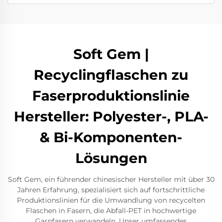
Soft Gem |
Recyclingflaschen zu
Faserproduktionslinie
Hersteller: Polyester-, PLA-
& Bi-Komponenten-
Lösungen
Soft Gem, ein führender chinesischer Hersteller mit über 30
Jahren Erfahrung, spezialisiert sich auf fortschrittliche
Produktionslinien für die Umwandlung von recycelten
Flaschen in Fasern, die Abfall-PET in hochwertige
Garnfasern verwandeln. Unser umfassendes