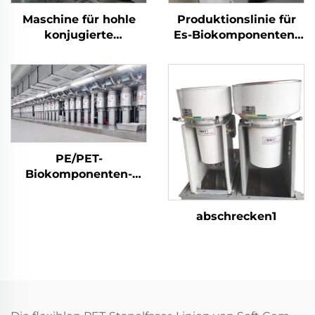
Maschine für hohle
Produktionslinie für
konjugierte
Es-Biokomponenten-
silikonisierte
Stapelfasern
Polyester-Stapelfasern
PE/PET-
Biokomponenten-
Stapelfasermaschine
abschrecken1