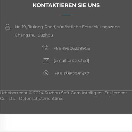
KONTAKTIEREN SIE UNS
Nr. 19, Jiulong Road, südöstliche Entwicklungszone,
Changshu, Suzhou
+86-19906239903
[email protected]
+86-13852981437
Urheberrecht © 2024 Suzhou Soft Gem Intelligent Equipment
Co., Ltd.
Datenschutzrichtlinie