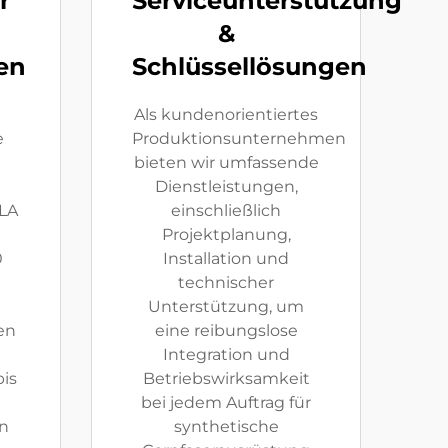
r
Serviceunterstützung
&
en
Schlüssellösungen
Als kundenorientiertes
e
Produktionsunternehmen
bieten wir umfassende
Dienstleistungen,
LA
einschließlich
Projektplanung,
0
Installation und
technischer
Unterstützung, um
en
eine reibungslose
Integration und
is
Betriebswirksamkeit
bei jedem Auftrag für
n
synthetische