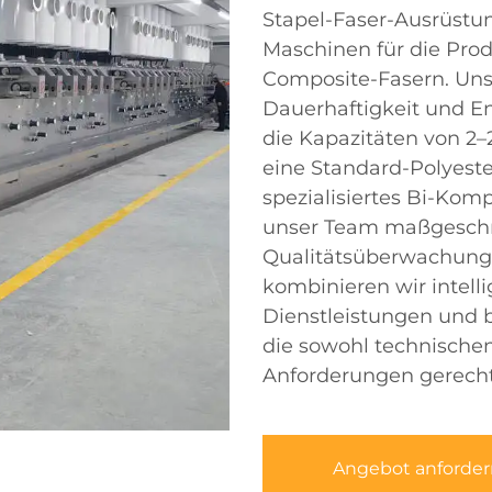
Stapel-Faser-Ausrüstung
Maschinen für die Prod
Composite-Fasern. Unse
Dauerhaftigkeit und En
die Kapazitäten von 2–
eine Standard-Polyeste
spezialisiertes Bi-Kom
unser Team maßgeschn
Qualitätsüberwachung.
kombinieren wir intell
Dienstleistungen und 
die sowohl technische
Anforderungen gerecht
Angebot anforder