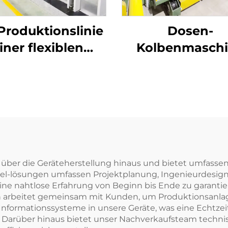
Produktionslinie
Dosen-
iner flexiblen
Kolbenmasch
elfasermaschine
duziert sowohl
ohl- als auch
Vollfasern
em über die Geräteherstellung hinaus und bietet umfass
el-lösungen umfassen Projektplanung, Ingenieurdesign, 
e nahtlose Erfahrung von Beginn bis Ende zu garantie
 arbeitet gemeinsam mit Kunden, um Produktionsanlag
ale Informationssysteme in unsere Geräte, was eine Ech
rn. Darüber hinaus bietet unser Nachverkaufsteam tech