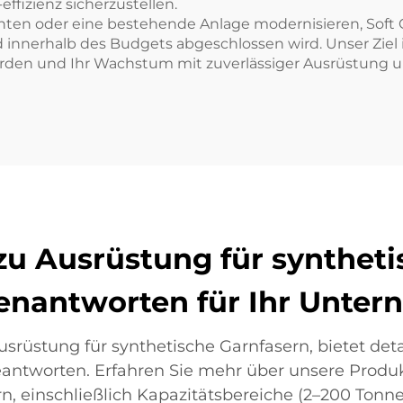
fizienz sicherzustellen.
richten oder eine bestehende Anlage modernisieren, So
 innerhalb des Budgets abgeschlossen wird. Unser Ziel ist 
erden und Ihr Wachstum mit zuverlässiger Ausrüstung 
zu Ausrüstung für syntheti
enantworten für Ihr Unte
usrüstung für synthetische Garnfasern, bietet deta
eantworten. Erfahren Sie mehr über unsere Produk
, einschließlich Kapazitätsbereiche (2–200 Tonn