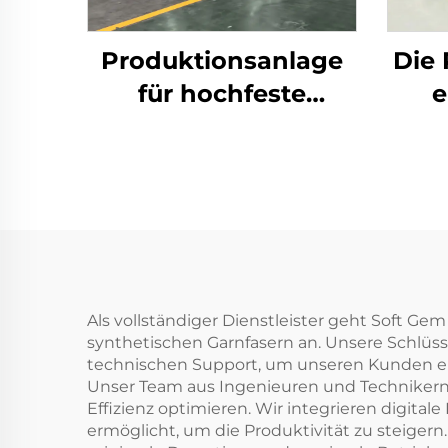
Produktionsanlage
Die 
für hochfeste
e
Polyester-
Stap
Stapelfasern (PSF)
pro
Maschine zur
H
Herstellung von PSF
aus festem
Polyester-
Stapelfasergewebe
Als vollständiger Dienstleister geht Soft G
synthetischen Garnfasern an. Unsere Schlüss
technischen Support, um unseren Kunden ein
Unser Team aus Ingenieuren und Technikern
Effizienz optimieren. Wir integrieren digit
ermöglicht, um die Produktivität zu steige