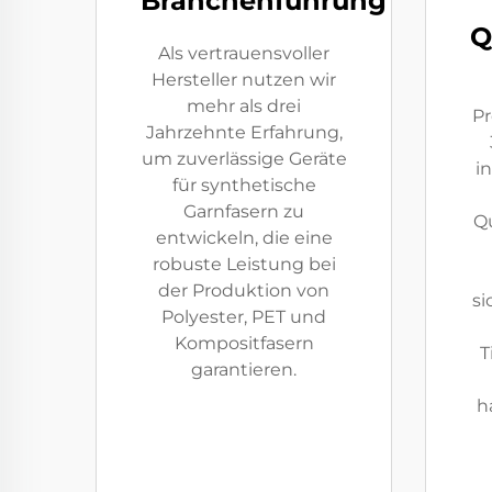
Branchenführung
Q
Als vertrauensvoller
Hersteller nutzen wir
mehr als drei
Pr
Jahrzehnte Erfahrung,
um zuverlässige Geräte
i
für synthetische
Garnfasern zu
Qu
entwickeln, die eine
robuste Leistung bei
der Produktion von
si
Polyester, PET und
Kompositfasern
T
garantieren.
h