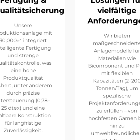
Fertigung &
Lösungen fü
ualitätsicherung
vielfältige
Anforderung
Unsere
oduktionsanlage mit
Wir bieten
30,000㎡ integriert
maßgeschneidert
ntelligente Fertigung
Anlagemodelle für
und strenge
Materialien wie
alitätskontrolle, was
Bicomponent und P
eine hohe
mit flexiblen
Produktqualität
Kapazitäten (2–20
chert, unter anderem
Tonnen/Tag), um
durch präzise
spezifische
itersteuerung (0,78–
Projektanforderung
25 dtex) und eine
zu erfüllen – von
altbare Konstruktion
hochfesten Garnen b
für langfristige
hin zu
Zuverlässigkeit.
umweltfreundliche