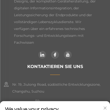
Designs, der kompletten Geräteherstellung, der
digitalen Informationsintegration, der
Leistungssicherung der Endprodukte und der
vollständigen Lebenszyklusdienste. Wir
verfügen über ein erfahrenes technisches
Forschungs- und Entwicklungsteam mit
Fachwissen
KONTAKTIEREN SIE UNS
Nr. 19, Jiulong Road, südöstliche Entwicklungszone,
Changshu, Suzhou
+86-19906239903
We value your privacy