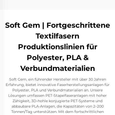
Soft Gem | Fortgeschrittene
Textilfasern
Produktionslinien für
Polyester, PLA &
Verbundmaterialien
Soft Gem, ein führender Hersteller mit über 30 Jahren
Erfahrung, bietet innovative Faserherstellungsanlagen für
Polyester, PLA und Verbundmaterialien an. Unsere
Lösungen umfassen PET-Stapelfaseranlagen mit hoher
Zähigkeit, 3D-hohle konjugierte PET-Systeme und
abbaubare PLA-Anlagen, die Kapazitäten von 2–200
Tonnen/Tag unterstützen. Mit dem fortschrittlichen