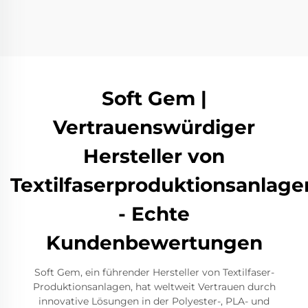
Textilmaschinenindustrie und Hunderte von
Vertretern teil. Die Versammlung vervollständigte die
kollektive Führung der China Textile Machinery
Association und wählte Gu Ping zum neunten
Präsidenten des Rates der China Textile Machinery
Association.
Soft Gem |
Vertrauenswürdiger
Hersteller von
Textilfaserproduktionsanlage
- Echte
Kundenbewertungen
Soft Gem, ein führender Hersteller von Textilfaser-
Produktionsanlagen, hat weltweit Vertrauen durch
innovative Lösungen in der Polyester-, PLA- und