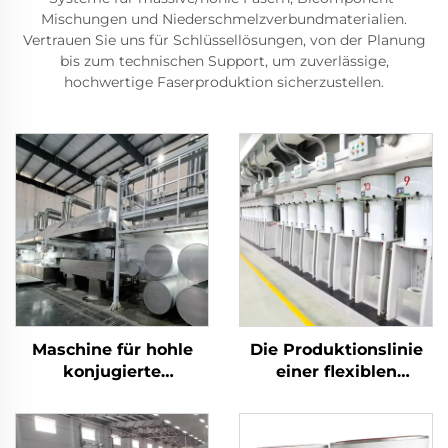
Mischungen und Niederschmelzverbundmaterialien.
Vertrauen Sie uns für Schlüssellösungen, von der Planung
bis zum technischen Support, um zuverlässige,
hochwertige Faserproduktion sicherzustellen.
Maschine für hohle
Die Produktionslinie
konjugierte
einer flexiblen
silikonisierte
Stapelfasermaschine
Polyester-Stapelfasern
produziert sowohl
Hohl- als auch