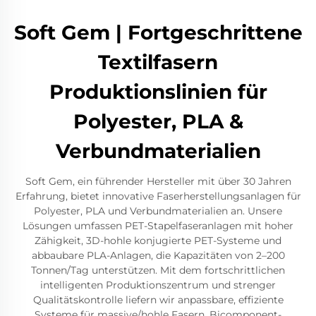
Soft Gem | Fortgeschrittene
Textilfasern
Produktionslinien für
Polyester, PLA &
Verbundmaterialien
Soft Gem, ein führender Hersteller mit über 30 Jahren
Erfahrung, bietet innovative Faserherstellungsanlagen für
Polyester, PLA und Verbundmaterialien an. Unsere
Lösungen umfassen PET-Stapelfaseranlagen mit hoher
Zähigkeit, 3D-hohle konjugierte PET-Systeme und
abbaubare PLA-Anlagen, die Kapazitäten von 2–200
Tonnen/Tag unterstützen. Mit dem fortschrittlichen
intelligenten Produktionszentrum und strenger
Qualitätskontrolle liefern wir anpassbare, effiziente
Systeme für massive/hohle Fasern, Bicomponent-