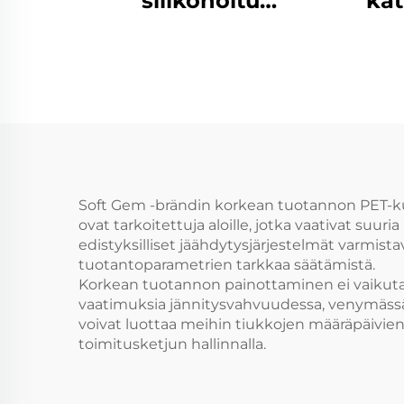
silikonoitu
ka
polyesterikatkokuitukone
tuot
se
k
Soft Gem -brändin korkean tuotannon PET-ku
ovat tarkoitettuja aloille, jotka vaativat suu
edistyksilliset jäähdytysjärjestelmät varmista
tuotantoparametrien tarkkaa säätämistä.
Korkean tuotannon painottaminen ei vaikuta 
vaatimuksia jännitysvahvuudessa, venymässä j
voivat luottaa meihin tiukkojen määräpäivi
toimitusketjun hallinnalla.