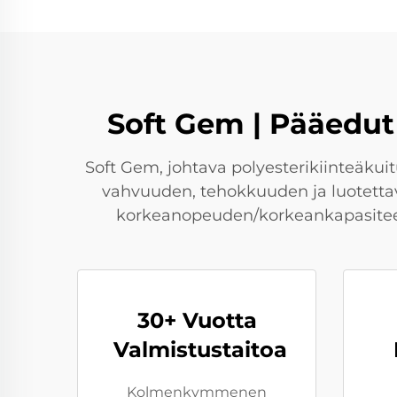
Soft Gem | Pääedut
Soft Gem, johtava polyesterikiinteäkuitu
vahvuuden, tehokkuuden ja luotetta
korkeanopeuden/korkeankapasiteeti
30+ Vuotta
Valmistustaitoa
Kolmenkymmenen