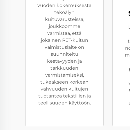
vuoden kokemuksesta
tekoälyn
kuituvarusteissa,
joukkoomme
varmistaa, että
jokainen PET-kuitun
valmistuslaite on
no
suunniteltu
ma
kestävyyden ja
tarkkuuden
varmistamiseksi,
tukeakseen korkean
vahvuuden kuitujen
tuotantoa tekstiilien ja
teollisuuden käyttöön.