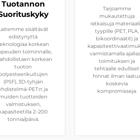
Tuotannon
Tarjoamme
Suorituskyky
mukautettuja
ratkaisuja materiaal
Laitemme sisältävät
tyypille (PET, PLA,
edistynyttä
bikoordinaatit) ja
teknologiaa korkean
kapasiteettivaatimuks
peuden toiminnalle,
varmistamalla ajalla
hdollistaen korkean
toimituksen ja
tuoton
tehtaalle edulliset
polyesteerikuitujen
hinnat ilman laatu
(PSF), 3D-tyhjän
koskevia
yhdistelmä-PET:n ja
kompromisseja.
muiden tuotteiden
valmistuksen,
kapasiteetilla 2–200
tonnia/päivä.