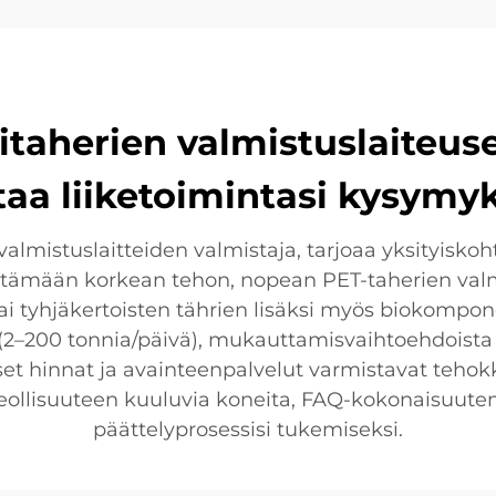
itaherien valmistuslaiteus
taa liiketoimintasi kysymyk
valmistuslaitteiden valmistaja, tarjoaa yksityiskoh
ärtämään korkean tehon, nopean PET-taherien val
tyhjäkertoisten tährien lisäksi myös biokomponent
a (2–200 tonnia/päivä), mukauttamisvaihtoehdoista 
iset hinnat ja avainteenpalvelut varmistavat tehok
ai teollisuuteen kuuluvia koneita, FAQ-kokonaisuu
päättelyprosessisi tukemiseksi.