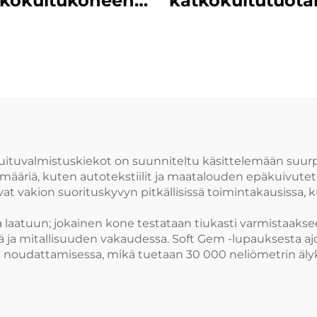
tkokuitukoneen
katkokuitutuota
antolinja tuottaa
maissikuidu
kä onttoa että
valmistusko
iinteää kuitua
ituvalmistuskiekot on suunniteltu käsittelemään suurpi
ria määriä, kuten autotekstiilit ja maatalouden epäkuivut
vat vakion suorituskyvyn pitkällisissä toimintakausissa, 
laatuun; jokainen kone testataan tiukasti varmistaakse
a mitallisuuden vakaudessa. Soft Gem -lupauksesta ajois
en noudattamisessa, mikä tuetaan 30 000 neliömetrin ä