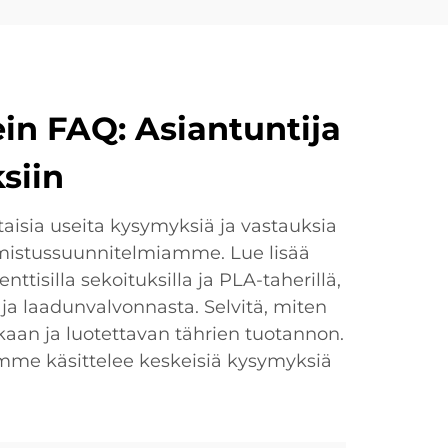
ein FAQ: Asiantuntija
siin
taisia useita kysymyksiä ja vastauksia
mistussuunnitelmiamme. Lue lisää
tisilla sekoituksilla ja PLA-taherillä,
ja laadunvalvonnasta. Selvitä, miten
kaan ja luotettavan tährien tuotannon.
temme käsittelee keskeisiä kysymyksiä