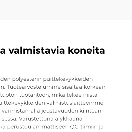
ta valmistavia koneita
iden polyesterin puittekevykkeiden
een. Tuotearvostelumme sisältää korkean
 tuoton tuotantoon, mikä tekee niistä
in puittekevykkeiden valmistuslaitteemme
ex, varmistamalla joustavuuden kiinteän
isessa. Varustettuna älykkäänä
kä perustuu ammattiseen QC-tiimiin ja