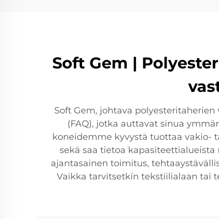
Soft Gem | Polyester
vas
Soft Gem, johtava polyesteritaherien 
(FAQ), jotka auttavat sinua ymm
koneidemme kyvystä tuottaa vakio- tai 
sekä saa tietoa kapasiteettialueist
ajantasainen toimitus, tehtaaystäväll
Vaikka tarvitsetkín tekstiilialaan t