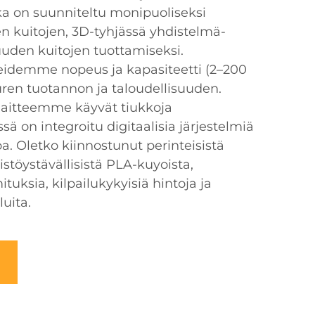
otka on suunniteltu monipuoliseksi
en kuitojen, 3D-tyhjässä yhdistelmä-
uden kuitojen tuottamiseksi.
eidemme nopeus ja kapasiteetti (2–200
uren tuotannon ja taloudellisuuden.
laitteemme käyvät tiukkoja
ssä on integroitu digitaalisia järjestelmiä
. Oletko kiinnostunut perinteisistä
stöystävällisistä PLA-kuyoista,
tuksia, kilpailukykyisiä hintoja ja
luita.