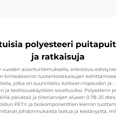
uisia polyesteeri puitapui
ja ratkaisuja
0+ vuoden asiantuntemuksella, erikoistuu edistyne
ten kiinteäkierron tuotantoratkaisujen kehittämis
eita, jotka on suunniteltu korkean nopeuden ja -
den ja teollisuuskäyttöön soveltuviksi. Polyester
lillä päivässä ja tiiteriarvojen alueen 0.78–25 dt
ugoidun PET:n ja biokomponenttien kierron tuottam
ittavat johdonmukaista laatua ja kestävyyttä, mi