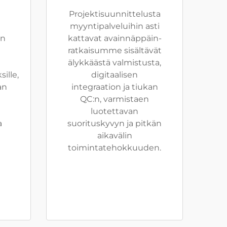
Projektisuunnittelusta
myyntipalveluihin asti
in
kattavat avainnäppäin-
ratkaisumme sisältävät
älykkäästä valmistusta,
ille,
digitaalisen
an
integraation ja tiukan
QC:n, varmistaen
luotettavan
a
suorituskyvyn ja pitkän
aikavälin
toimintatehokkuuden.