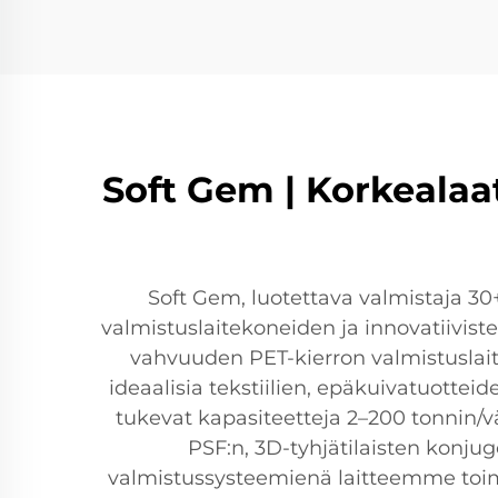
Soft Gem | Korkealaat
Soft Gem, luotettava valmistaja 3
valmistuslaitekoneiden ja innovatiivis
vahvuuden PET-kierron valmistuslaitt
ideaalisia tekstiilien, epäkuivatuottei
tukevat kapasiteetteja 2–200 tonnin/vä
PSF:n, 3D-tyhjätilaisten konj
valmistussysteemienä laitteemme toim