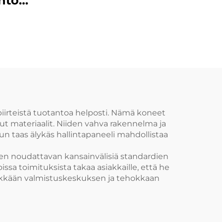
ntolinjan
n
ne
irteistä tuotantoa helposti. Nämä koneet
etut materiaalit. Niiden vahva rakennelma ja
kun taas älykäs hallintapaneeli mahdollistaa
en noudattavan kansainvälisiä standardien
sa toimituksista takaa asiakkaille, että he
lykkään valmistuskeskuksen ja tehokkaan