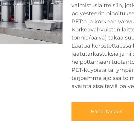
valmistuslaitteisiin, j
polyesteerin pinoituks
PET:n ja korkean vahvu
Korkeavahvuisten laitt
tonnia/päivä) takaa su
Laatua korostettaessa 
laatutarkastuksia ja nii
helpottamaan tuotantoa
PET-kuyoista tai ympäri
tarjoamme ajoissa toimi
avainta sisältäviä palve
Hanki tarjous