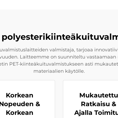
 polyesterikiinteäkuituval
valmistuslaitteiden valmistaja, tarjoaa innovatiiv
vuuden. Laitteemme on suunniteltu vastaamaan mo
n PET-kiinteäkuituvalmistukseen asti mukautetuil
materiaalien käytölle.
Korkean
Mukautettu
Nopeuden &
Ratkaisu &
Korkean
Ajalla Toimit