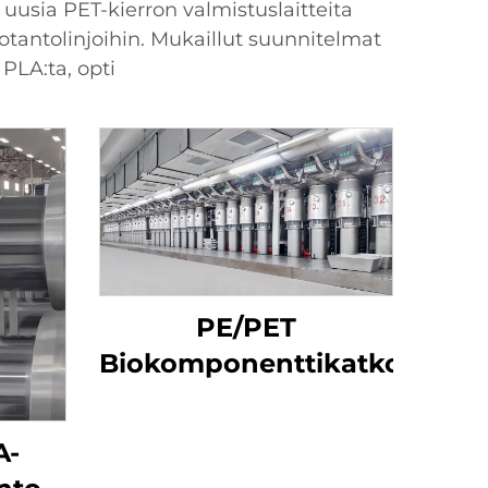
uusia PET-kierron valmistuslaitteita
otantolinjoihin. Mukaillut suunnitelmat
PLA:ta, opti
PE/PET
Biokomponenttikatkokuitu
A-