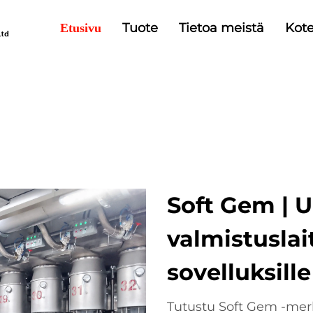
Tuote
Tietoa meistä
Kote
Etusivu
Soft Gem | U
valmistuslai
sovelluksille
Tutustu Soft Gem -merk