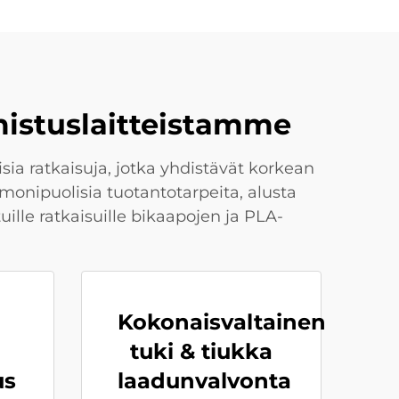
mistuslaitteistamme
isia ratkaisuja, jotka yhdistävät korkean
nipuolisia tuotantotarpeita, alusta
le ratkaisuille bikaapojen ja PLA-
Kokonaisvaltainen
tuki & tiukka
us
laadunvalvonta