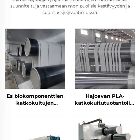
suunniteltuja vastaamaan monipuolisia kestävyyden ja
suorituskykyvaatimuksia.
Es biokomponenttien
Hajoavan PLA-
katkokuitujen
katkokuitutuotantolinja
tuotantolinja
maissikuidun
valmistuskone