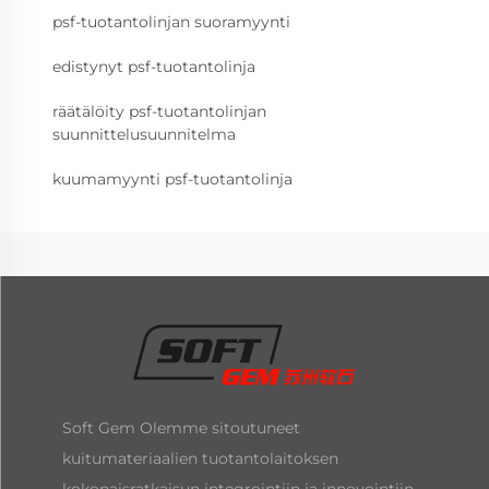
psf-tuotantolinjan suoramyynti
edistynyt psf-tuotantolinja
räätälöity psf-tuotantolinjan
suunnittelusuunnitelma
kuumamyynti psf-tuotantolinja
Soft Gem Olemme sitoutuneet
kuitumateriaalien tuotantolaitoksen
kokonaisratkaisun integrointiin ja innovointiin,