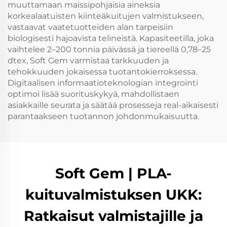
muuttamaan maissipohjaisia aineksia
korkealaatuisten kiinteäkuitujen valmistukseen,
vastaavat vaatetuotteiden alan tarpeisiin
biologisesti hajoavista telineistä. Kapasiteetilla, joka
vaihtelee 2–200 tonnia päivässä ja tiereellä 0,78–25
dtex, Soft Gem varmistaa tarkkuuden ja
tehokkuuden jokaisessa tuotantokierroksessa.
Digitaalisen informaatioteknologian integrointi
optimoi lisää suorituskykyä, mahdollistaen
asiakkaille seurata ja säätää prosesseja real-aikaisesti
parantaakseen tuotannon johdonmukaisuutta.
Soft Gem | PLA-
kuituvalmistuksen UKK:
Ratkaisut valmistajille ja