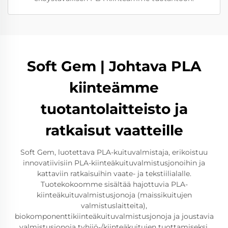
Soft Gem | Johtava PLA
kiinteämme
tuotantolaitteisto ja
ratkaisut vaatteille
Soft Gem, luotettava PLA-kuituvalmistaja, erikoistuu
innovatiivisiin PLA-kiinteäkuituvalmistusjonoihin ja
kattaviin ratkaisuihin vaate- ja tekstiilialalle.
Tuotekokoomme sisältää hajottuvia PLA-
kiinteäkuituvalmistusjonoja (maissikuitujen
valmistuslaitteita),
biokomponenttikiinteäkuituvalmistusjonoja ja joustavia
valmistusjonoja tyhjiö-/kiinteäkuitujen tuottamiseksi,