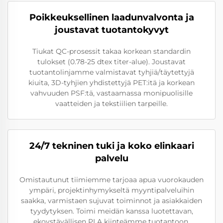
Poikkeuksellinen laadunvalvonta ja
joustavat tuotantokyvyt
Tiukat QC-prosessit takaa korkean standardin
tulokset (0.78-25 dtex titer-alue). Joustavat
tuotantolinjamme valmistavat tyhjiä/täytettyjä
kiuita, 3D-tyhjien yhdistettyjä PET:itä ja korkean
vahvuuden PSF:tä, vastaamassa monipuolisille
vaatteiden ja tekstiilien tarpeille.
24/7 tekninen tuki ja koko elinkaari
palvelu
Omistautunut tiimiemme tarjoaa apua vuorokauden
ympäri, projektinhymykseltä myyntipalveluihin
saakka, varmistaen sujuvat toiminnot ja asiakkaiden
tyydytyksen. Toimi meidän kanssa luotettavan,
ekoystävällisen PLA kiinteämme tuotantoon.