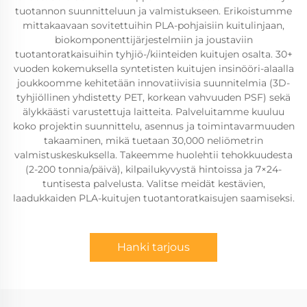
tuotannon suunnitteluun ja valmistukseen. Erikoistumme
mittakaavaan sovitettuihin PLA-pohjaisiin kuitulinjaan,
biokomponenttijärjestelmiin ja joustaviin
tuotantoratkaisuihin tyhjiö-/kiinteiden kuitujen osalta. 30+
vuoden kokemuksella syntetisten kuitujen insinööri-alaalla
joukkoomme kehitetään innovatiivisia suunnitelmia (3D-
tyhjiöllinen yhdistetty PET, korkean vahvuuden PSF) sekä
älykkäästi varustettuja laitteita. Palveluitamme kuuluu
koko projektin suunnittelu, asennus ja toimintavarmuuden
takaaminen, mikä tuetaan 30,000 neliömetrin
valmistuskeskuksella. Takeemme huolehtii tehokkuudesta
(2-200 tonnia/päivä), kilpailukyvystä hintoissa ja 7×24-
tuntisesta palvelusta. Valitse meidät kestävien,
laadukkaiden PLA-kuitujen tuotantoratkaisujen saamiseksi.
Hanki tarjous