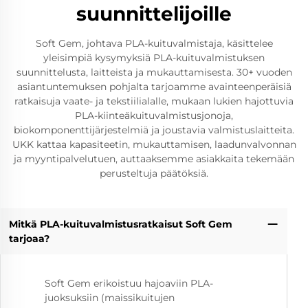
suunnittelijoille
Soft Gem, johtava PLA-kuituvalmistaja, käsittelee
yleisimpiä kysymyksiä PLA-kuituvalmistuksen
suunnittelusta, laitteista ja mukauttamisesta. 30+ vuoden
asiantuntemuksen pohjalta tarjoamme avainteenperäisiä
ratkaisuja vaate- ja tekstiilialalle, mukaan lukien hajottuvia
PLA-kiinteäkuituvalmistusjonoja,
biokomponenttijärjestelmiä ja joustavia valmistuslaitteita.
UKK kattaa kapasiteetin, mukauttamisen, laadunvalvonnan
ja myyntipalvelutuen, auttaaksemme asiakkaita tekemään
perusteltuja päätöksiä.
Mitkä PLA-kuituvalmistusratkaisut Soft Gem
tarjoaa?
Soft Gem erikoistuu hajoaviin PLA-
juoksuksiin (maissikuitujen