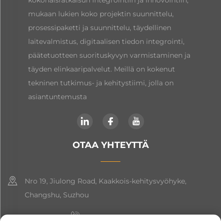
mukaan lukien koko projektin suunnittelu,
prosessipaketti ja suunnittelu, täydellinen
laitevalmistus, digitaalisen tiedon integrointi,
päätetuotteen suorituskyvyn varmistaminen ja
täyden elinkaaripalvelut. Meillä on kokenut
tekninen tutkimus- ja kehitystiimi, jolla on
asiantuntemusta
OTAA YHTEYTTÄ
Nro 19, Jiulong Road, Kaakkois-kehitysvyöhyke,
Changshu, Suzhou
+86-19906239903