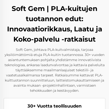
Soft Gem | PLA-kuitujen
tuotannon edut:
Innovaatiorikkaus, Laatu ja
Koko-palvelu -ratkaisut
Soft Gem, johtava PLA-kuitvalmistaja, tarjoaa
yksilöimättömiä etuja PLA-kuitin tuotannossa. 30+ vuoden
asiantuntemuksen pohjalta yhdistämme innovatiivista
teknologiaa, ankaraa laadunvalvontaa ja kattavia palveluita
täyttääksemme maailmanlaajuiset tekstiili- ja
vaatetusalkalmansa tarpeet. Ratkaisumme kattavat PLA-
kuittuotannon suunnitteluun, laitteistomukauttamiseen ja
avainta mukaan -projektinhallintaan, varmistaen
tehokkuuden ja kestävyyden.
30+ Vuotta teollisuuden