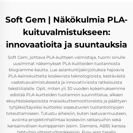
Soft Gem | Näkökulmia PLA-
kuituvalmistukseen:
innovaatioita ja suuntauksia
Soft Gem, johtava PLA-kuitteen valmistaja, tuomi sinulle
uusimmat näkemykset PLA-kuitteiden tuotannosta
blogiamme kautta. Lue asiantuntijakirjoituksia hajoavia
PLA-keinokuitteita koskevista teknologioista, kestävästä
vaatetusvalmistuksesta ja innovatiivisista ratkaisuista
tekstiilialalle. Opit, miten yli 30 vuoden kokemuksemme
edistää PLA-kuitteiden tuotannon suunnittelua, alkaen
ekoyhteiskelpoisista maissikuittemoottoreista ja päättyen
tyhjäksi/täysiksi kuitteiksi sopeutuvien tuotantolinjojen
toteuttamiseen. Tutustu aiheisiin, kuten laatuvarmuuteen,
avointa projektinhallintaa koskeviin ratkaisuihin sekä
kansainvälisen kumppanien (esim. Siemens, ABB) kanssa
tehtyihin yhteistyöhankkeisiin. Pysy ajan tasalla