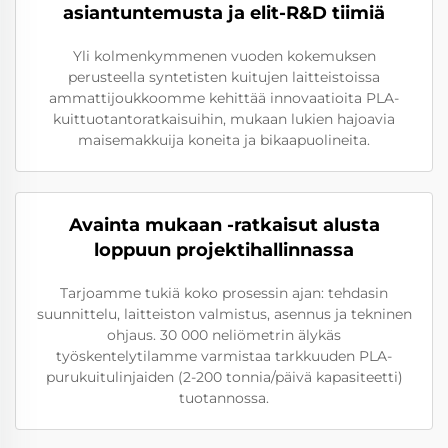
asiantuntemusta ja elit-R&D tiimiä
Yli kolmenkymmenen vuoden kokemuksen
perusteella syntetisten kuitujen laitteistoissa
ammattijoukkoomme kehittää innovaatioita PLA-
kuittuotantoratkaisuihin, mukaan lukien hajoavia
maisemakkuija koneita ja bikaapuolineita.
Avainta mukaan -ratkaisut alusta
loppuun projektihallinnassa
Tarjoamme tukiä koko prosessin ajan: tehdasin
suunnittelu, laitteiston valmistus, asennus ja tekninen
ohjaus. 30 000 neliömetrin älykäs
työskentelytilamme varmistaa tarkkuuden PLA-
purukuitulinjaiden (2-200 tonnia/päivä kapasiteetti)
tuotannossa.