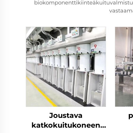
biokomponenttikiinteäkuituvalmistusj
vastaama
Joustava
p
katkokuitukoneen