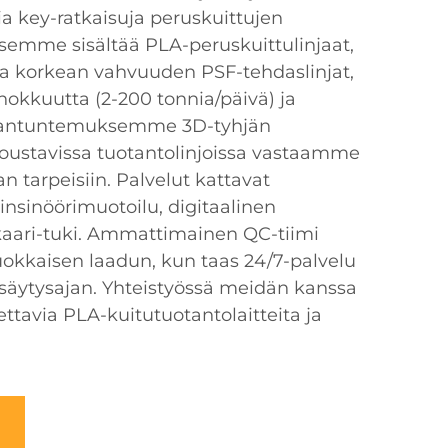
 key-ratkaisuja peruskuittujen
semme sisältää PLA-peruskuittulinjaat,
ja korkean vahvuuden PSF-tehdaslinjat,
hokkuutta (2-200 tonnia/päivä) ja
Asiantuntemuksemme 3D-tyhjän
joustavissa tuotantolinjoissa vastaamme
lan tarpeisiin. Palvelut kattavat
insinöörimuotoilu, digitaalinen
inkaari-tuki. Ammattimainen QC-tiimi
okkaisen laadun, kun taas 24/7-palvelu
säytysajan. Yhteistyössä meidän kanssa
tettavia PLA-kuitutuotantolaitteita ja