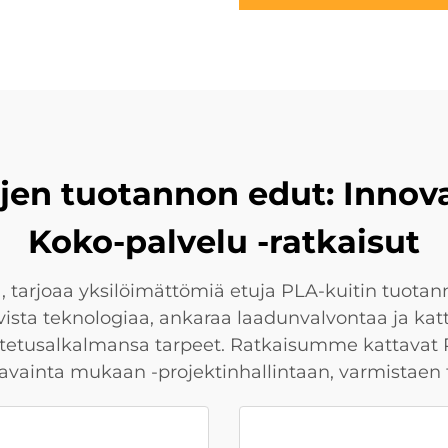
jen tuotannon edut: Innova
Koko-palvelu -ratkaisut
a, tarjoaa yksilöimättömiä etuja PLA-kuitin tuot
ista teknologiaa, ankaraa laadunvalvontaa ja ka
vaatetusalkalmansa tarpeet. Ratkaisumme kattavat
 avainta mukaan -projektinhallintaan, varmistaen