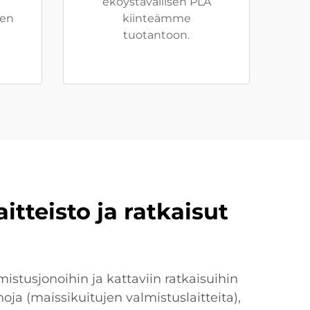
ekoystävällisen PLA
ien
kiinteämme
tuotantoon.
tteisto ja ratkaisut
istusjonoihin ja kattaviin ratkaisuihin
oja (maissikuitujen valmistuslaitteita),