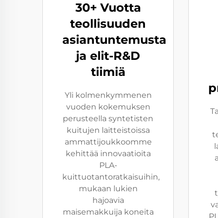
30+ Vuotta
teollisuuden
asiantuntemusta
ja elit-R&D
tiimiä
p
Yli kolmenkymmenen
vuoden kokemuksen
T
perusteella syntetisten
kuitujen laitteistoissa
t
ammattijoukkoomme
l
kehittää innovaatioita
PLA-
kuittuotantoratkaisuihin,
mukaan lukien
hajoavia
v
maisemakkuija koneita
PL