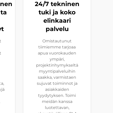
inen
24/7 tekninen
ta
tuki ja koko
elinkaari
yt
palvelu
t
Omistautunut
tiimiemme tarjoaa
t
apua vuorokauden
ympäri,
projektinhymykseltä
myyntipalveluihin
saakka, varmistaen
ta,
sujuvat toiminnot ja
yjä
asiakkaiden
tyydytyksen. Toimi
,
meidän kanssa
luotettavan,