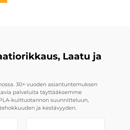
atiorikkaus, Laatu ja
annossa. 30+ vuoden asiantuntemuksen
ttavia palveluita täyttääksemme
 PLA-kuittuotannon suunnitteluun,
 tehokkuuden ja kestävyyden.