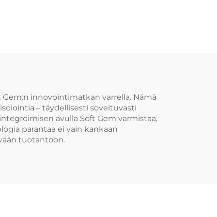
t Gem:n innovointimatkan varrella. Nämä
olointia – täydellisesti soveltuvasti
n integroimisen avulla Soft Gem varmistaa,
logia parantaa ei vain kankaan
ävään tuotantoon.