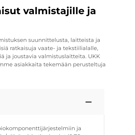
ut valmistajille ja
stuksen suunnittelusta, laitteista ja
atkaisuja vaate- ja tekstiilialalle,
 ja joustavia valmistuslaitteita. UKK
emme asiakkaita tekemään perusteltuja
 biokomponenttijärjestelmiin ja