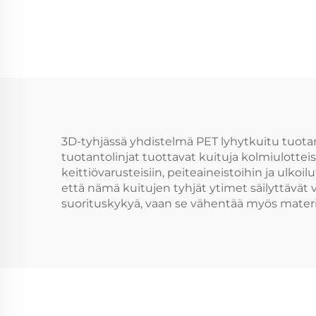
tuotantolinja tuottaa
sekä onttoa että
kiinteää kuitua
3D-tyhjässä yhdistelmä PET lyhytkuitu tuot
tuotantolinjat tuottavat kuituja kolmiulotteis
keittiövarusteisiin, peiteaineistoihin ja ulko
että nämä kuitujen tyhjät ytimet säilyttävät
suorituskykyä, vaan se vähentää myös materia