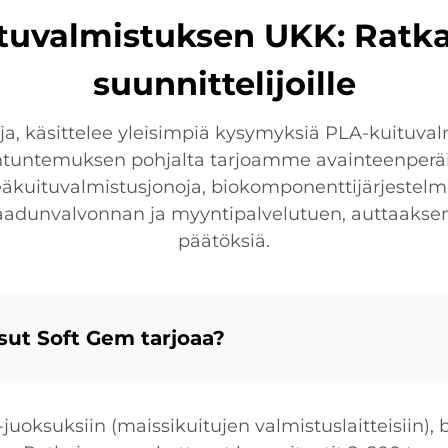
tuvalmistuksen UKK: Ratkais
suunnittelijoille
a, käsittelee yleisimpiä kysymyksiä PLA-kuituvalmi
ntemuksen pohjalta tarjoamme avainteenperäisiä r
kuituvalmistusjonoja, biokomponenttijärjestelmiä
laadunvalvonnan ja myyntipalvelutuen, auttaaks
päätöksiä.
sut Soft Gem tarjoaa?
juoksuksiin (maissikuitujen valmistuslaitteisiin),