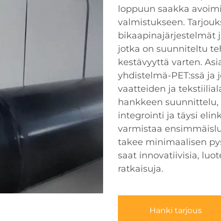
loppuun saakka avoimia
valmistukseen. Tarjouk
bikaapinajärjestelmät 
jotka on suunniteltu te
kestävyyttä varten. 
yhdistelmä-PET:ssä ja 
vaatteiden ja tekstiilia
hankkeen suunnittelu, 
integrointi ja täysi el
varmistaa ensimmäislu
takee minimaalisen py
saat innovatiivisia, luo
ratkaisuja.
Hanki tarjous