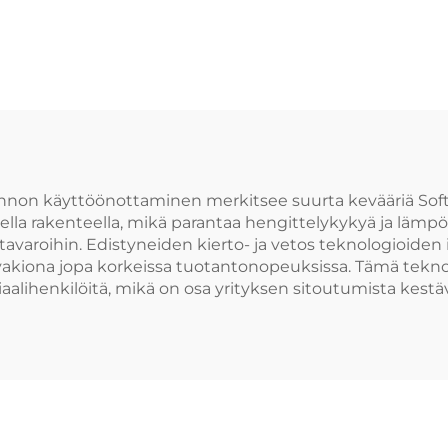
annon käyttöönottaminen merkitsee suurta kevääriä Sof
ella rakenteella, mikä parantaa hengittelykykyä ja lämpöis
ilutavaroihin. Edistyneiden kierto- ja vetos teknologioide
 vakiona jopa korkeissa tuotantonopeuksissa. Tämä tekno
alihenkilöitä, mikä on osa yrityksen sitoutumista kest