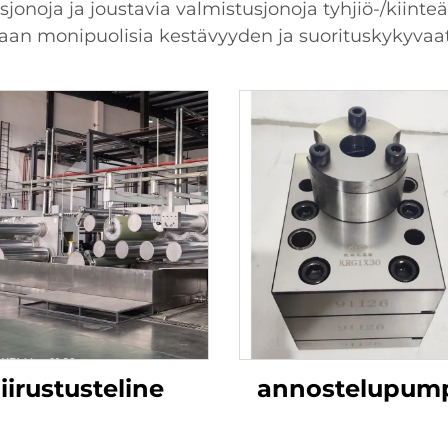
onoja ja joustavia valmistusjonoja tyhjiö-/kiinteä
an monipuolisia kestävyyden ja suorituskykyvaa
iirustusteline
annostelupum