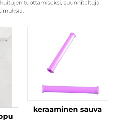
kuitujen tuottamiseksi, suunniteltuja
timuksia.
keraaminen sauva
ppu