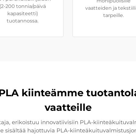
monipuolisille
(2-200 tonnia/päivä
vaatteiden ja tekstiil
kapasiteetti)
tarpeille.
tuotannossa.
PLA kiinteämme tuotantolai
vaatteille
ja, erikoistuu innovatiivisiin PLA-kiinteäkuituvalm
e sisältää hajottuvia PLA-kiinteäkuituvalmistusjon