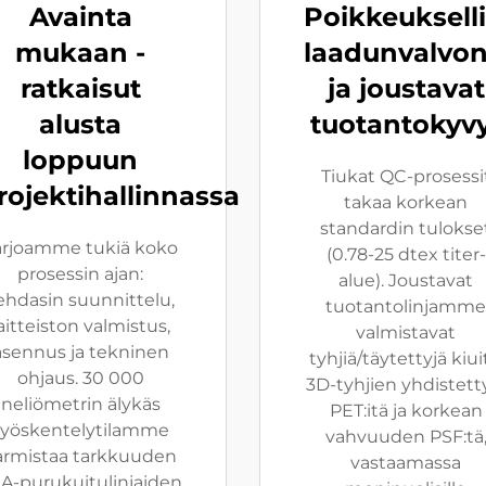
Avainta
Poikkeuksell
mukaan -
laadunvalvon
ratkaisut
ja joustavat
alusta
tuotantokyv
loppuun
Tiukat QC-prosessi
rojektihallinnassa
takaa korkean
standardin tulokse
arjoamme tukiä koko
(0.78-25 dtex titer-
prosessin ajan:
alue). Joustavat
ehdasin suunnittelu,
tuotantolinjamme
aitteiston valmistus,
valmistavat
asennus ja tekninen
tyhjiä/täytettyjä kiui
ohjaus. 30 000
3D-tyhjien yhdistett
neliömetrin älykäs
PET:itä ja korkean
työskentelytilamme
vahvuuden PSF:tä
armistaa tarkkuuden
vastaamassa
A-purukuitulinjaiden