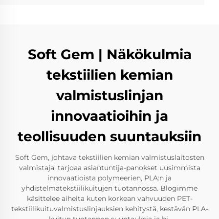
Soft Gem | Näkökulmia
tekstiilien kemian
valmistuslinjan
innovaatioihin ja
teollisuuden suuntauksiin
Soft Gem, johtava tekstiilien kemian valmistuslaitosten
valmistaja, tarjoaa asiantuntija-panokset uusimmista
innovaatioista polymeerien, PLA:n ja
yhdistelmätekstiilikuitujen tuotannossa. Blogimme
käsittelee aiheita kuten korkean vahvuuden PET-
tekstiilikuituvalmistuslinjauksien kehitystä, kestävän PLA-
kuitun tuotannon suuntauksia ja bi-