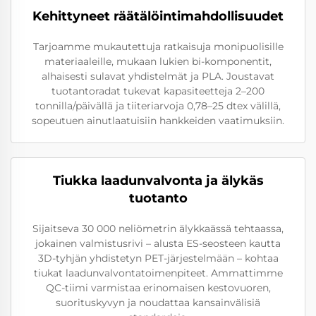
Kehittyneet räätälöintimahdollisuudet
Tarjoamme mukautettuja ratkaisuja monipuolisille
materiaaleille, mukaan lukien bi-komponentit,
alhaisesti sulavat yhdistelmät ja PLA. Joustavat
tuotantoradat tukevat kapasiteetteja 2–200
tonnilla/päivällä ja tiiteriarvoja 0,78–25 dtex välillä,
sopeutuen ainutlaatuisiin hankkeiden vaatimuksiin.
Tiukka laadunvalvonta ja älykäs
tuotanto
Sijaitseva 30 000 neliömetrin älykkaässä tehtaassa,
jokainen valmistusrivi – alusta ES-seosteen kautta
3D-tyhjän yhdistetyn PET-järjestelmään – kohtaa
tiukat laadunvalvontatoimenpiteet. Ammattimme
QC-tiimi varmistaa erinomaisen kestovuoren,
suorituskyvyn ja noudattaa kansainvälisiä