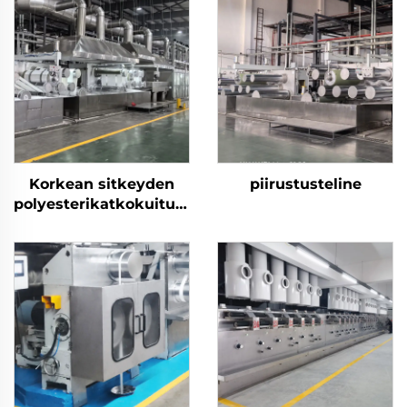
Korkean sitkeyden
piirustusteline
polyesterikatkokuitujen
(PSF) tuotantolaitos
kiinteän
polyesterikatkokuitujen
PSF-valmistuskone