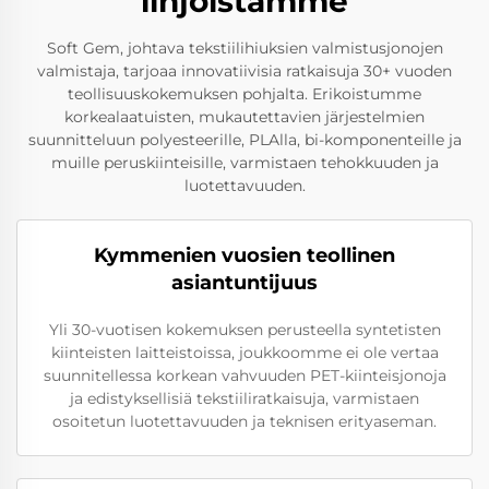
linjoistamme
Soft Gem, johtava tekstiilihiuksien valmistusjonojen
valmistaja, tarjoaa innovatiivisia ratkaisuja 30+ vuoden
teollisuuskokemuksen pohjalta. Erikoistumme
korkealaatuisten, mukautettavien järjestelmien
suunnitteluun polyesteerille, PLAlla, bi-komponenteille ja
muille peruskiinteisille, varmistaen tehokkuuden ja
luotettavuuden.
Kymmenien vuosien teollinen
asiantuntijuus
Yli 30-vuotisen kokemuksen perusteella syntetisten
kiinteisten laitteistoissa, joukkoomme ei ole vertaa
suunnitellessa korkean vahvuuden PET-kiinteisjonoja
ja edistyksellisiä tekstiiliratkaisuja, varmistaen
osoitetun luotettavuuden ja teknisen erityaseman.