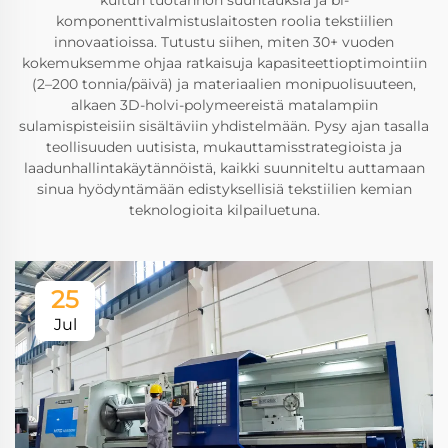
komponenttivalmistuslaitosten roolia tekstiilien
innovaatioissa. Tutustu siihen, miten 30+ vuoden
kokemuksemme ohjaa ratkaisuja kapasiteettioptimointiin
(2–200 tonnia/päivä) ja materiaalien monipuolisuuteen,
alkaen 3D-holvi-polymeereistä matalampiin
sulamispisteisiin sisältäviin yhdistelmään. Pysy ajan tasalla
teollisuuden uutisista, mukauttamisstrategioista ja
laadunhallintakäytännöistä, kaikki suunniteltu auttamaan
sinua hyödyntämään edistyksellisiä tekstiilien kemian
teknologioita kilpailuetuna.
25
Jul