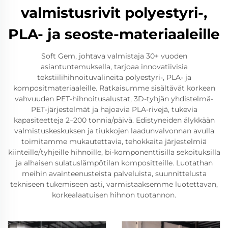
valmistusrivit polyestyri-,
PLA- ja seoste-materiaaleille
Soft Gem, johtava valmistaja 30+ vuoden
asiantuntemuksella, tarjoaa innovatiivisia
tekstiilihihnoituvalineita polyestyri-, PLA- ja
kompositmateriaaleille. Ratkaisumme sisältävät korkean
vahvuuden PET-hihnoitusalustat, 3D-tyhjän yhdistelmä-
PET-järjestelmät ja hajoavia PLA-rivejä, tukevia
kapasiteetteja 2–200 tonnia/päivä. Edistyneiden älykkään
valmistuskeskuksen ja tiukkojen laadunvalvonnan avulla
toimitamme mukautettavia, tehokkaita järjestelmiä
kiinteille/tyhjeille hihnoille, bi-komponenttisilla sekoituksilla
ja alhaisen sulatuslämpötilan kompositteille. Luotathan
meihin avainteenusteista palveluista, suunnittelusta
tekniseen tukemiseen asti, varmistaaksemme luotettavan,
korkealaatuisen hihnon tuotannon.