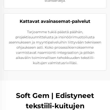
standardeja.
Kattavat avainasemat-palvelut
Tarjoamme tukiä päästä päähän,
projektisuunnittelusta ja insinöörimuotoilusta
asennukseen ja myyntipalveluihin liittyvään tekniseen
ohjaukseen asti. Koko prosessikierroksemme
varmistavat naamiointi-integraation ja pitkän
aikavälin toiminnallisen tehokkuuden tekstiili-
kuitujen valmistusrivilläsi.
Soft Gem | Edistyneet
tekstiili-kuitujen