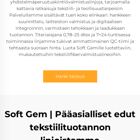
yhdistelmäperuutuskiintiövalmistuslinjoja, tarjoamalla
kattavia ratkaisuja tekstiili- ja teollisuustarpeisiin.
Palveluitemme sisältävät tuen koko elinkaari: hankkeen
suunnittelu, laitteiston valmistus ja digitaalisen
integroinnin, varmistaen tehokkaan ja laadukkaan
tuotannon. Titeriarajana 0,78–25 dtex ja 7×24-tuntisessa
toiminnassa linjamme tukivat ammattimainen QC-tiimi ja
tehtaasta suoraan hinta. Luota Soft Gemille luotettaviin,
mukautettuihin tekstiilifibervalmistuslineoihin.
Hanki tarjous
Soft Gem | Pääasialliset edut
tekstiilituotannon