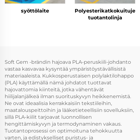
syöttölaite
Polyesterikatkokuitujen
tuotantolinja
Soft Gem -brändin hajoava PLA-peruskiili-johdanto
vastaa kasvavaa kysyntää ympäristöystävällisistä
materiaaleista. Kukkosperustaisen polylaktilohappo
(PLA) käyttämällä nämä johdatot tuottavat
hajovattomia kiinteitä, jotka vähentävät
hiilijalanjälkeä ilman suorituskyvyn heikkenemistä.
Ne ovat ideaalisia kerrakkaisiin tekstiileihin,
maatalouspeittoihin ja lääketieteellisiin sovelluksiin,
sillä PLA-kiilit tarjoavat luonnollisen
hengittämiskyvyn ja termodynaminen vakaus.
Tuotantoprosessi on optimoituna tehokkuutta
varten, ja edistykselliset puristus- ja