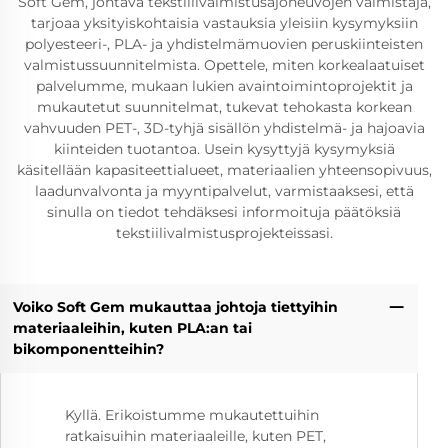
Soft Gem, johtava tekstiilivalmistusajoneuvojen valmistaja,
tarjoaa yksityiskohtaisia vastauksia yleisiin kysymyksiin
polyesteeri-, PLA- ja yhdistelmämuovien peruskiinteisten
valmistussuunnitelmista. Opettele, miten korkealaatuiset
palvelumme, mukaan lukien avaintoimintoprojektit ja
mukautetut suunnitelmat, tukevat tehokasta korkean
vahvuuden PET-, 3D-tyhjä sisällön yhdistelmä- ja hajoavia
kiinteiden tuotantoa. Usein kysyttyjä kysymyksiä
käsitellään kapasiteettialueet, materiaalien yhteensopivuus,
laadunvalvonta ja myyntipalvelut, varmistaaksesi, että
sinulla on tiedot tehdäksesi informoituja päätöksiä
tekstiilivalmistusprojekteissasi.
Voiko Soft Gem mukauttaa johtoja tiettyihin
materiaaleihin, kuten PLA:an tai
bikomponentteihin?
Kyllä. Erikoistumme mukautettuihin
ratkaisuihin materiaaleille, kuten PET,