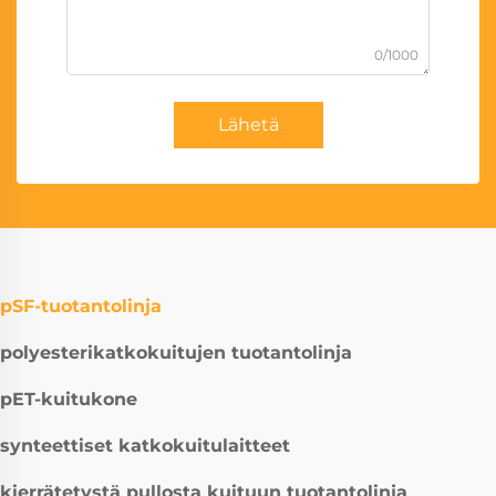
0/1000
Lähetä
pSF-tuotantolinja
polyesterikatkokuitujen tuotantolinja
pET-kuitukone
synteettiset katkokuitulaitteet
kierrätetystä pullosta kuituun tuotantolinja