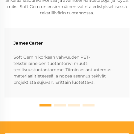
ankaraa laadunvalvontaa ja avainteen-laitostapoja, ja löydä,
miksi Soft Gem on ensimmäinen valinta edistyksellisessä
tekstiilivärin tuotannossa.
James Carter
Soft Gem'n korkean vahvuuden PET-
tekstiiliaineiden tuotantorivi muutti
teollisuustuotantomme. Tiimin asiantuntemus
materiaalitieteessä ja nopea asennus tekivät
projektista sujuvan. Erittäin luotettava.