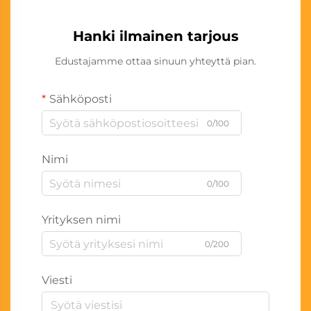
Hanki ilmainen tarjous
Edustajamme ottaa sinuun yhteyttä pian.
Sähköposti
0/100
Nimi
0/100
Yrityksen nimi
0/200
Viesti