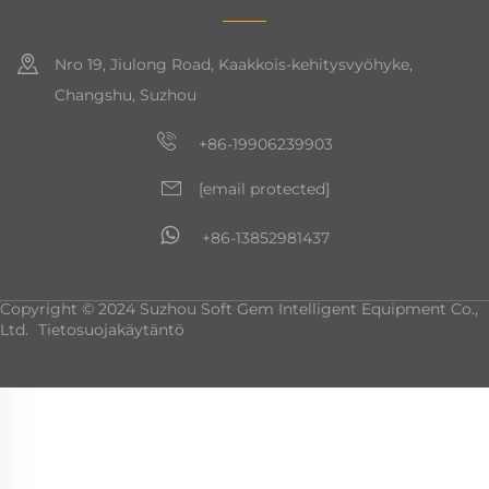
Nro 19, Jiulong Road, Kaakkois-kehitysvyöhyke,
Changshu, Suzhou
+86-19906239903
[email protected]
+86-13852981437
Copyright © 2024 Suzhou Soft Gem Intelligent Equipment Co.,
Ltd.
Tietosuojakäytäntö