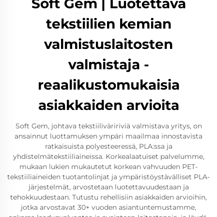
Soft Gem | Luotettava
tekstiilien kemian
valmistuslaitosten
valmistaja -
reaalikustomukaisia
asiakkaiden arvioita
Soft Gem, johtava tekstiiliväririviä valmistava yritys, on
ansainnut luottamuksen ympäri maailmaa innostavista
ratkaisuista polyesteeressä, PLA:ssa ja
yhdistelmätekstiiliaineissa. Korkealaatuiset palvelumme,
mukaan lukien mukautetut korkean vahvuuden PET-
tekstiiliaineiden tuotantolinjat ja ympäristöystävälliset PLA-
järjestelmät, arvostetaan luotettavuudestaan ja
tehokkuudestaan. Tutustu rehellisiin asiakkaiden arvioihin,
jotka arvostavat 30+ vuoden asiantuntemustamme,