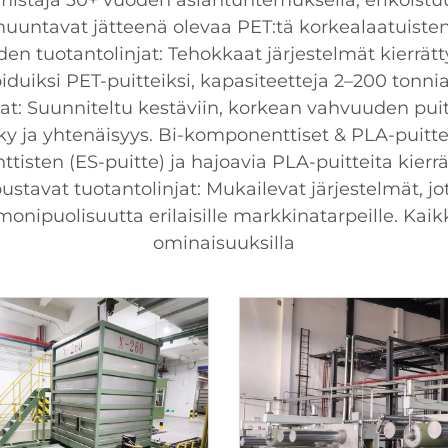
mistaja 30+ vuoden asiantuntemuksella, erikoistuu e
a muuntavat jätteenä olevaa PET:tä korkealaatuiste
iden tuotantolinjat: Tehokkaat järjestelmät kierrä
oiduiksi PET-puitteiksi, kapasiteetteja 2–200 tonnia/
: Suunniteltu kestäviin, korkean vahvuuden puittei
y ja yhtenäisyys. Bi-komponenttiset & PLA-puittei
ttisten (ES-puitte) ja hajoavia PLA-puitteita kierr
stavat tuotantolinjat: Mukailevat järjestelmät, jot
onipuolisuutta erilaisille markkinatarpeille. Kaikki
ominaisuuksilla