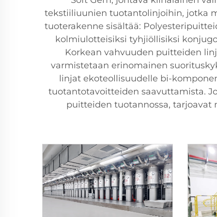
Soft Gem, johtava kiinalainen val
tekstiiliuunien tuotantolinjoihin, jotk
tuoterakenne sisältää: Polyesteripuitte
kolmiulotteisiksi tyhjiöllisiksi konjug
Korkean vahvuuden puitteiden linjat
varmistetaan erinomainen suorituskyk
linjat ekoteollisuudelle bi-komponen
tuotantotavoitteiden saavuttamista. Jou
puitteiden tuotannossa, tarjoavat m