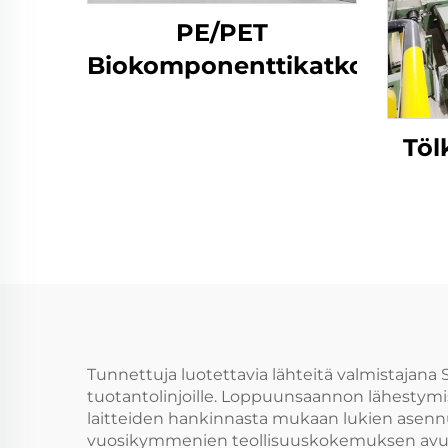
PE/PET
Biokomponenttikatkokuitu
Töl
Tunnettuja luotettavia lähteitä valmistajana 
tuotantolinjoille. Loppuunsaannon lähestymis
laitteiden hankinnasta mukaan lukien asennu
vuosikymmenien teollisuuskokemuksen avulla