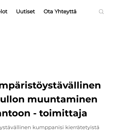
lot
Uutiset
Ota Yhteyttä
mpäristöystävällinen
 pullon muuntaminen
antoon - toimittaja
stävällinen kumppanisi kierrätetyistä