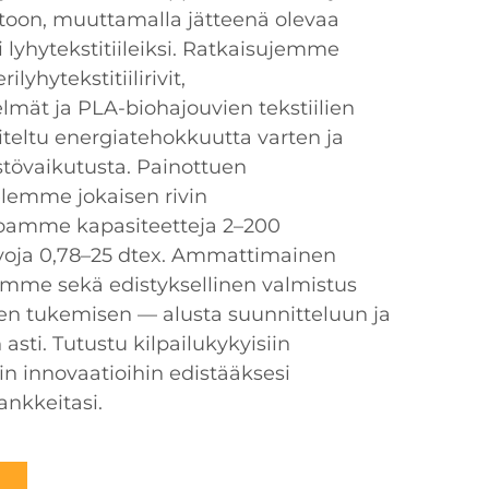
antoon, muuttamalla jätteenä olevaa
i lyhytekstitiileiksi. Ratkaisujemme
lyhytekstitiilirivit,
lmät ja PLA-biohajouvien tekstiilien
iteltu energiatehokkuutta varten ja
övaikutusta. Painottuen
lemme jokaisen rivin
arjoamme kapasiteetteja 2–200
arvoja 0,78–25 dtex. Ammattimainen
ömme sekä edistyksellinen valmistus
en tukemisen — alusta suunnitteluun ja
sti. Tutustu kilpailukykyisiin
in innovaatioihin edistääksesi
ankkeitasi.