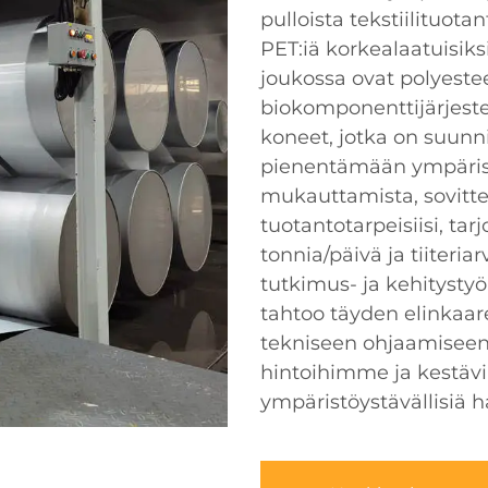
pulloista tekstiilituot
PET:iä korkealaatuisiks
joukossa ovat polyesteeri
biokomponenttijärjeste
koneet, jotka on suunn
pienentämään ympärist
mukauttamista, sovitte
tuotantotarpeisiisi, t
tonnia/päivä ja tiiteri
tutkimus- ja kehitysty
tahtoo täyden elinkaar
tekniseen ohjaamiseen a
hintoihimme ja kestävi
ympäristöystävällisiä h