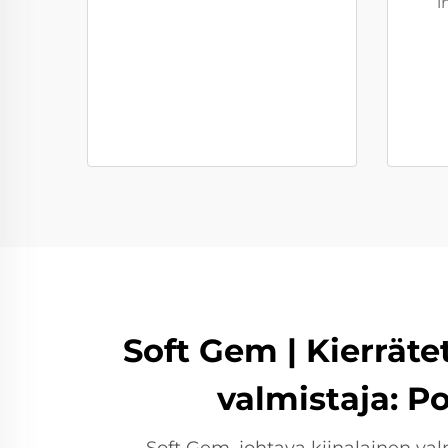
i
Soft Gem | Kierräte
valmistaja: P