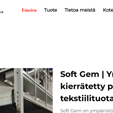
Tuote
Tietoa meistä
Kote
Etusivu
Soft Gem | Y
kierrätetty
tekstiilituot
Soft Gem on ympäristöy