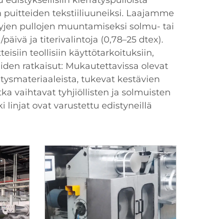
distyksellisiin kierrätyspulloista
n puitteiden tekstiiliuuneiksi. Laajamme
ttyjen pullojen muuntamiseksi solmu- tai
päivä ja titerivalintoja (0,78–25 dtex).
siin teollisiin käyttötarkoituksiin,
den ratkaisut: Mukautettavissa olevat
ätysmateriaaleista, tukevat kestävien
ka vaihtavat tyhjiöllisten ja solmuisten
 linjat ovat varustettu edistyneillä