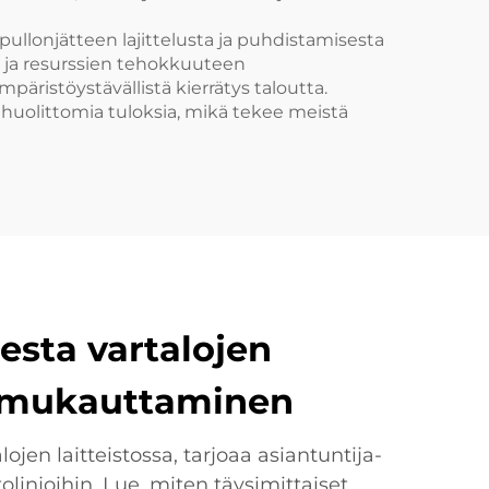
ullonjätteen lajittelusta ja puhdistamisesta
in ja resurssien tehokkuuteen
istöystävällistä kierrätys taloutta.
ja huolittomia tuloksia, mikä tekee meistä
sta vartalojen
ja mukauttaminen
jen laitteistossa, tarjoaa asiantuntija-
linjoihin. Lue, miten täysimittaiset