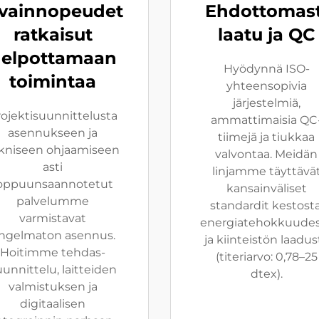
vainnopeudet
Ehdottomast
ratkaisut
laatu ja QC
elpottamaan
Hyödynnä ISO-
toimintaa
yhteensopivia
järjestelmiä,
ojektisuunnittelusta
ammattimaisia QC
asennukseen ja
tiimejä ja tiukkaa
kniseen ohjaamiseen
valvontaa. Meidän
asti
linjamme täyttävä
oppuunsaannotetut
kansainväliset
palvelumme
standardit kestosta
varmistavat
energiatehokkuude
ngelmaton asennus.
ja kiinteistön laadus
Hoitimme tehdas-
(titeriarvo: 0,78–25
uunnittelu, laitteiden
dtex).
valmistuksen ja
digitaalisen