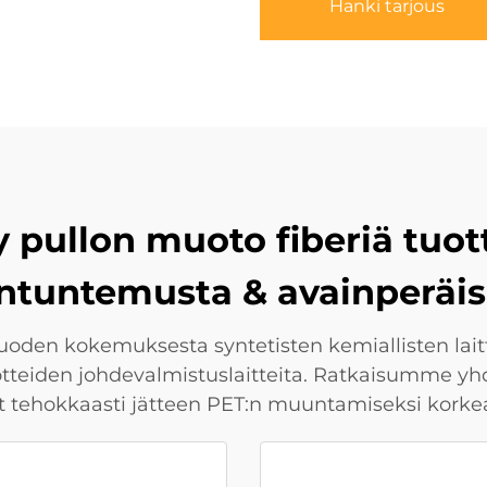
Hanki tarjous
y pullon muoto fiberiä tuot
ntuntemusta & avainperäis
uoden kokemuksesta syntetisten kemiallisten laitt
otteiden johdevalmistuslaitteita. Ratkaisumme yhd
ut tehokkaasti jätteen PET:n muuntamiseksi korkea