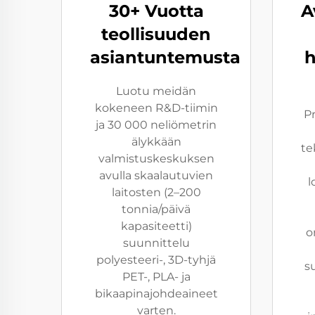
30+ Vuotta
A
teollisuuden
asiantuntemusta
h
Luotu meidän
kokeneen R&D-tiimin
Pr
ja 30 000 neliömetrin
älykkään
te
valmistuskeskuksen
avulla skaalautuvien
l
laitosten (2–200
tonnia/päivä
kapasiteetti)
o
suunnittelu
polyesteeri-, 3D-tyhjä
s
PET-, PLA- ja
bikaapinajohdeaineet
varten.