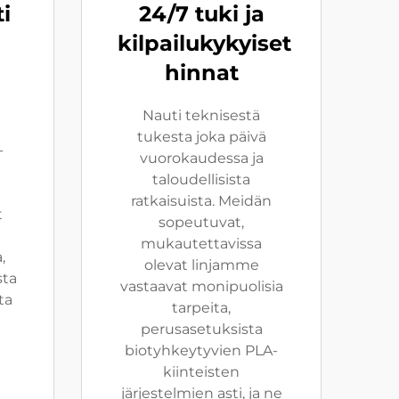
i
24/7 tuki ja
kilpailukykyiset
hinnat
Nauti teknisestä
tukesta joka päivä
-
vuorokaudessa ja
taloudellisista
ratkaisuista. Meidän
t
sopeutuvat,
mukautettavissa
,
olevat linjamme
sta
vastaavat monipuolisia
ta
tarpeita,
perusasetuksista
biotyhkeytyvien PLA-
kiinteisten
järjestelmien asti, ja ne