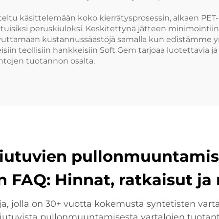
ltu käsittelemään koko kierrätysprosessin, alkaen PET-p
tuisiksi peruskiuloksi. Keskitettynä jätteen minimointi
tamaan kustannussäästöjä samalla kun edistämme ympär
isiin teollisiin hankkeisiin Soft Gem tarjoaa luotettavia 
tojen tuotannon osalta.
siutuvien pullonmuuntamise
in FAQ: Hinnat, ratkaisut 
a, jolla on 30+ vuotta kokemusta syntetisten vartalo
iutuvista pullonmuuntamisesta vartalojen tuotanto