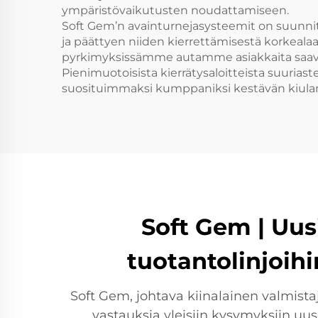
ympäristövaikutusten noudattamiseen.
Soft Gem’n avainturnejasysteemit on suunnite
ja päättyen niiden kierrettämisestä korkealaa
pyrkimyksissämme autamme asiakkaita saavut
Pienimuotoisista kierrätysaloitteista suuriaste
suosituimmaksi kumppaniksi kestävän kiulan
Soft Gem | Uu
tuotantolinjoih
Soft Gem, johtava kiinalainen valmistaj
vastauksia yleisiin kysymyksiin uus