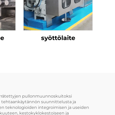
ne
syöttölaite
kierrätettyjen pullonmuunnoskuitoksi
en tehtaankäytännön suunnittelusta ja
en teknologioiden integroimisen ja useiden
kuuteen, kestokyklokestoiseen ja