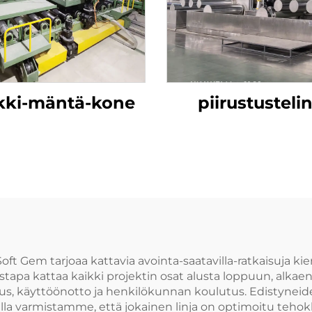
kone
kki-mäntä-kone
piirustusteli
Soft Gem tarjoaa kattavia avointa-saatavilla-ratkaisuja 
tapa kattaa kaikki projektin osat alusta loppuun, alka
s, käyttöönotto ja henkilökunnan koulutus. Edistyneid
 varmistamme, että jokainen linja on optimoitu tehok