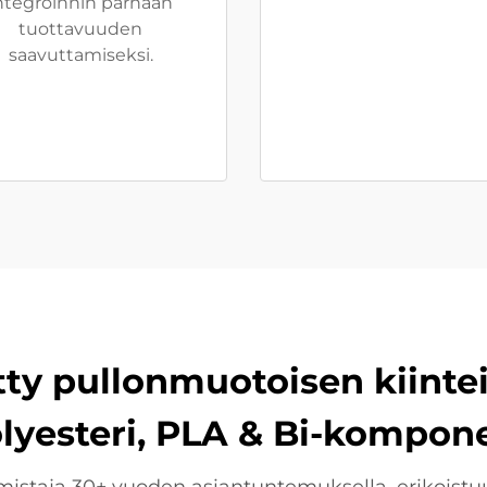
ntegroinnin parhaan
tuottavuuden
saavuttamiseksi.
tty pullonmuotoisen kiinte
olyesteri, PLA & Bi-kompone