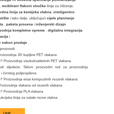
t,
reciklirani flakoni stručke
linija za čišćenje,
odna linija za kemijska vlakna
,
inteligentno
stište
i tako dalje, uključujući
cijele planiranje
kta
,
paketa procesa
i
inženjerski dizajn
zvodnja kompletne opreme
,
digitalna integracija
acija
i
e nakon prodaje
.
proizvodi:
Proizvodnja 3D šupljine PET vlakana
to? Proizvodnja visokokvalitetnih PET vlakana
jedi sljedeće: Skloni proizvodni red za proizvodnju
 i čvrstog polipropilena
to? Proizvodnja eisai kompozitnih rezanih vlakana
 Proizvodnja vlakana od rezanih vlakana
to? Proizvodnja PLA vlakana
kcijska linija za ostale rezne vlakna
Upit