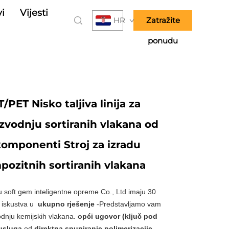
vi
Vijesti
HR
Zatražite
ponudu
/PET Nisko taljiva linija za
zvodnju sortiranih vlakana od
omponenti Stroj za izradu
ozitnih sortiranih vlakana
 soft gem inteligentne opreme Co., Ltd imaju 30
 iskustva u
ukupno rješenje
-Predstavljamo vam
odnju kemijskih vlakana.
opći ugovor (ključ pod
 usluga
od
direktna spuniranje polimerizacije