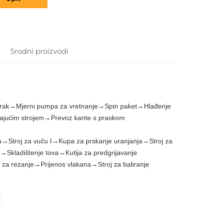
Srodni proizvodi
 zrak→Mjerni pumpa za vretnanje→Spin paket→Hlađenje
irajućim strojem→Prevoz kante s praskom
u→Stroj za vuču I→Kupa za prskanje uranjanja→Stroj za
→Skladištenje tova→Kutija za predgrijavanje
za rezanje→Prijenos vlakana→Stroj za baliranje