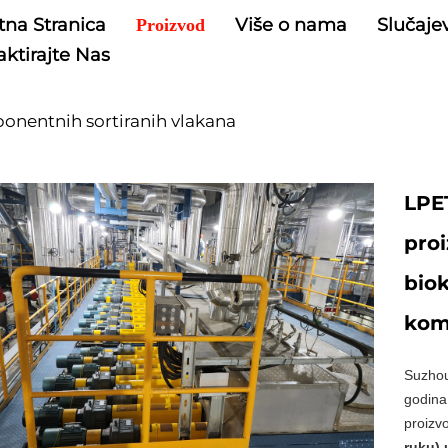
tna Stranica
Više o nama
Slučaje
Proizvod
ktirajte Nas
onentnih sortiranih vlakana
LPET
proi
biok
komp
Suzhou
godina
proizv
ruku)