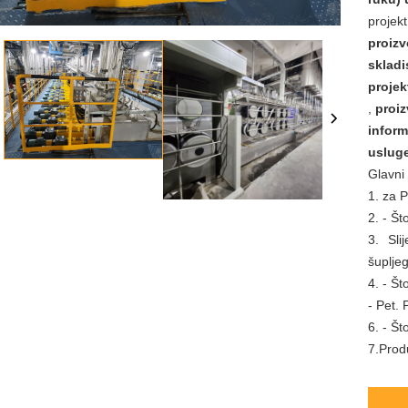
projek
proizv
skladi
proje
,
proi
inform
uslug
Glavni 
1. za 
2. - Š
3. Sli
šupljeg
4. - Š
- Pet.
6. - Š
7.Produ