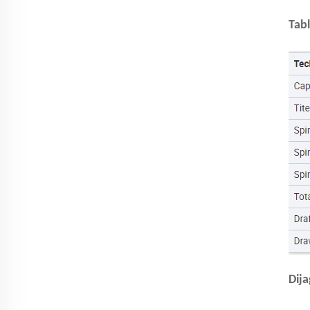
Tab
Dij