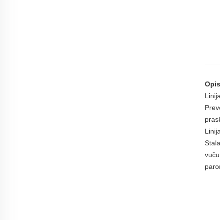
Opi
Linij
Prev
pras
Linij
Stal
vuču
paro