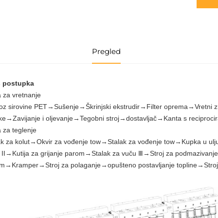
Pregled
s postupka
a za vretnanje
oz sirovine PET→Sušenje→Škrinjski ekstrudir→Filter oprema→Vretni
ke→Zavijanje i oljevanje→Tegobni stroj→dostavljač→Kanta s reciproc
a za teglenje
ak za kolut→Okvir za vođenje tow→Stalak za vođenje tow→Kupka u ulj
 II→Kutija za grijanje parom→Stalak za vuču Ⅲ→Stroj za podmazivanje
m→Kramper→Stroj za polaganje→opušteno postavljanje topline→Stroj 