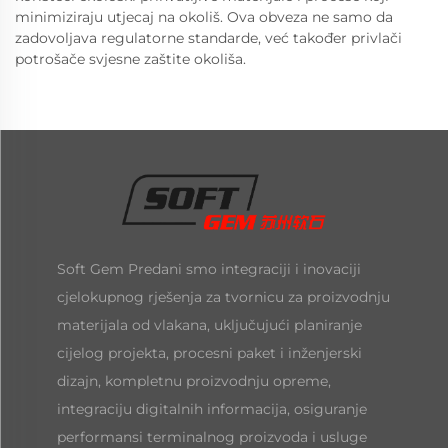
minimiziraju utjecaj na okoliš. Ova obveza ne samo da
zadovoljava regulatorne standarde, već također privlači
potrošače svjesne zaštite okoliša.
Soft Gem Predani smo integraciji i inovaciji
cjelokupnog rješenja za tvornicu za proizvodnju
materijala od vlakana, uključujući planiranje
cijelog projekta, procesni paket i inženjerski
dizajn, kompletnu proizvodnju opreme,
integraciju digitalnih informacija, osiguranje
performansi terminalnog proizvoda i usluge