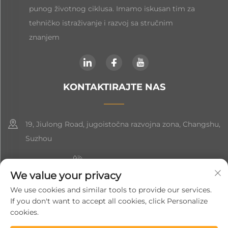
punog životnog ciklusa. Imamo iskusan tim za
tehničko istraživanje i razvoj sa stručnim
znanjem
KONTAKTIRAJTE NAS
19, Jiulong Road, jugoistočna razvojna zona, Changshu,
Suzhou
+86-19906239903
We value your privacy
[email protected]
We use cookies and similar tools to provide our services.
If you don't want to accept all cookies, click Personalize
+86-13852981437
cookies.