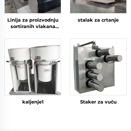
Linija za proizvodnju
stalak za crtanje
sortiranih vlakana
biokomponente
kaljenje1
Staker za vuču