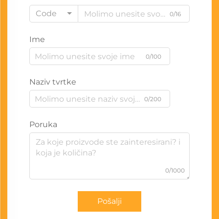
Code
0/16
Ime
0/100
Naziv tvrtke
0/200
Poruka
0/1000
Pošalji