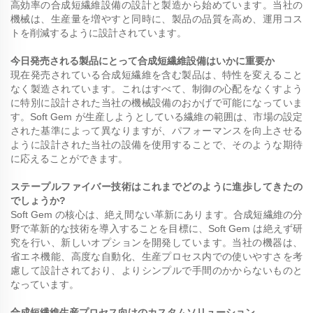
高効率の合成短繊維設備の設計と製造から始めています。当社の
機械は、生産量を増やすと同時に、製品の品質を高め、運用コス
トを削減するように設計されています。
今日発売される製品にとって合成短繊維設備はいかに重要か
現在発売されている合成短繊維を含む製品は、特性を変えること
なく製造されています。これはすべて、制御の心配をなくすよう
に特別に設計された当社の機械設備のおかげで可能になっていま
す。Soft Gem が生産しようとしている繊維の範囲は、市場の設定
された基準によって異なりますが、パフォーマンスを向上させる
ように設計された当社の設備を使用することで、そのような期待
に応えることができます。
ステープルファイバー技術はこれまでどのように進歩してきたの
でしょうか?
Soft Gem の核心は、絶え間ない革新にあります。合成短繊維の分
野で革新的な技術を導入することを目標に、Soft Gem は絶えず研
究を行い、新しいオプションを開発しています。当社の機器は、
省エネ機能、高度な自動化、生産プロセス内での使いやすさを考
慮して設計されており、よりシンプルで手間のかからないものと
なっています。
合成短繊維生産プロセス向けのカスタムソリューション