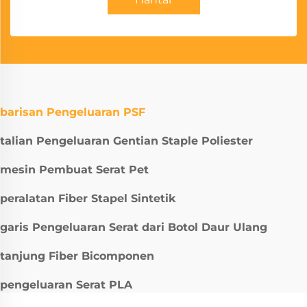
barisan Pengeluaran PSF
talian Pengeluaran Gentian Staple Poliester
mesin Pembuat Serat Pet
peralatan Fiber Stapel Sintetik
garis Pengeluaran Serat dari Botol Daur Ulang
tanjung Fiber Bicomponen
pengeluaran Serat PLA