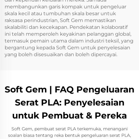
membangunkan garis kompak untuk pengeluar
skala kecil atau tumbuhan skala besar untuk
raksasa perindustrian, Soft Gem memastikan
skalabiliti dan kecekapan. Pendekatan kolaboratif
ini telah memperoleh keyakinan pelanggan global,
termasuk pemain utama dalam industri teksil, yang
bergantung kepada Soft Gem untuk penyelesaian
yang boleh disesuaikan dan boleh dipercayai.
Soft Gem | FAQ Pengeluaran
Serat PLA: Penyelesaian
untuk Pembuat & Pereka
Soft Gem, pembuat serat PLA terkemuka, menangani
soalan biasa tentang reka bentuk pengeluaran serat PLA,