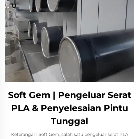
Soft Gem | Pengeluar Serat
PLA & Penyelesaian Pintu
Tunggal
Keterangan: Soft Gem, salah satu pengeluar serat PLA