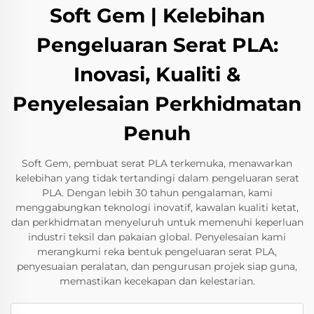
Soft Gem | Kelebihan
Pengeluaran Serat PLA:
Inovasi, Kualiti &
Penyelesaian Perkhidmatan
Penuh
Soft Gem, pembuat serat PLA terkemuka, menawarkan
kelebihan yang tidak tertandingi dalam pengeluaran serat
PLA. Dengan lebih 30 tahun pengalaman, kami
menggabungkan teknologi inovatif, kawalan kualiti ketat,
dan perkhidmatan menyeluruh untuk memenuhi keperluan
industri teksil dan pakaian global. Penyelesaian kami
merangkumi reka bentuk pengeluaran serat PLA,
penyesuaian peralatan, dan pengurusan projek siap guna,
memastikan kecekapan dan kelestarian.