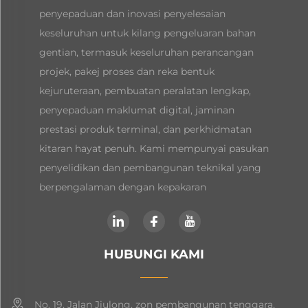
penyepaduan dan inovasi penyelesaian
keseluruhan untuk kilang pengeluaran bahan
gentian, termasuk keseluruhan perancangan
projek, pakej proses dan reka bentuk
kejuruteraan, pembuatan peralatan lengkap,
penyepaduan maklumat digital, jaminan
prestasi produk terminal, dan perkhidmatan
kitaran hayat penuh. Kami mempunyai pasukan
penyelidikan dan pembangunan teknikal yang
berpengalaman dengan kepakaran
HUBUNGI KAMI
No. 19, Jalan Jiulong, zon pembangunan tenggara,