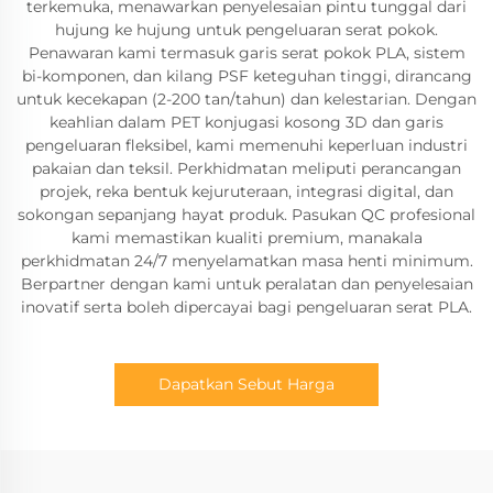
terkemuka, menawarkan penyelesaian pintu tunggal dari
hujung ke hujung untuk pengeluaran serat pokok.
Penawaran kami termasuk garis serat pokok PLA, sistem
bi-komponen, dan kilang PSF keteguhan tinggi, dirancang
untuk kecekapan (2-200 tan/tahun) dan kelestarian. Dengan
keahlian dalam PET konjugasi kosong 3D dan garis
pengeluaran fleksibel, kami memenuhi keperluan industri
pakaian dan teksil. Perkhidmatan meliputi perancangan
projek, reka bentuk kejuruteraan, integrasi digital, dan
sokongan sepanjang hayat produk. Pasukan QC profesional
kami memastikan kualiti premium, manakala
perkhidmatan 24/7 menyelamatkan masa henti minimum.
Berpartner dengan kami untuk peralatan dan penyelesaian
inovatif serta boleh dipercayai bagi pengeluaran serat PLA.
Dapatkan Sebut Harga