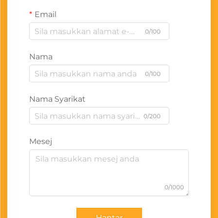
Email
0/100
Nama
0/100
Nama Syarikat
0/200
Mesej
0/1000
Hantar