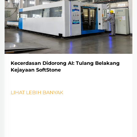
Kecerdasan Didorong AI: Tulang Belakang
Kejayaan SoftStone
LIHAT LEBIH BANYAK