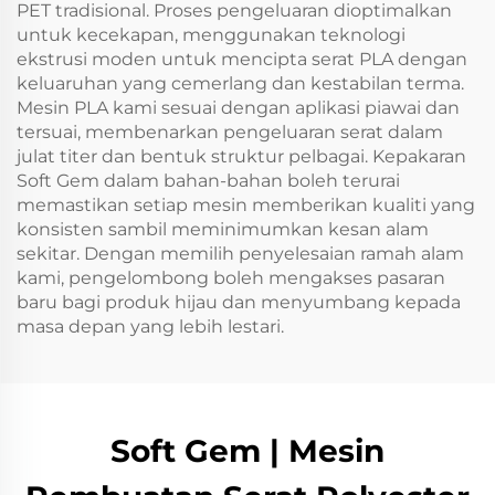
PET tradisional. Proses pengeluaran dioptimalkan
untuk kecekapan, menggunakan teknologi
ekstrusi moden untuk mencipta serat PLA dengan
keluaruhan yang cemerlang dan kestabilan terma.
Mesin PLA kami sesuai dengan aplikasi piawai dan
tersuai, membenarkan pengeluaran serat dalam
julat titer dan bentuk struktur pelbagai. Kepakaran
Soft Gem dalam bahan-bahan boleh terurai
memastikan setiap mesin memberikan kualiti yang
konsisten sambil meminimumkan kesan alam
sekitar. Dengan memilih penyelesaian ramah alam
kami, pengelombong boleh mengakses pasaran
baru bagi produk hijau dan menyumbang kepada
masa depan yang lebih lestari.
Soft Gem | Mesin