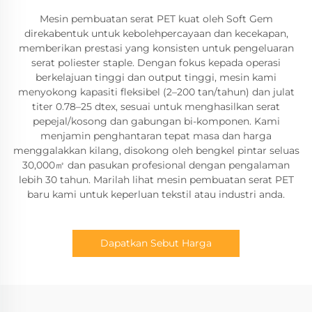
Mesin pembuatan serat PET kuat oleh Soft Gem
direkabentuk untuk kebolehpercayaan dan kecekapan,
memberikan prestasi yang konsisten untuk pengeluaran
serat poliester staple. Dengan fokus kepada operasi
berkelajuan tinggi dan output tinggi, mesin kami
menyokong kapasiti fleksibel (2–200 tan/tahun) dan julat
titer 0.78–25 dtex, sesuai untuk menghasilkan serat
pepejal/kosong dan gabungan bi-komponen. Kami
menjamin penghantaran tepat masa dan harga
menggalakkan kilang, disokong oleh bengkel pintar seluas
30,000㎡ dan pasukan profesional dengan pengalaman
lebih 30 tahun. Marilah lihat mesin pembuatan serat PET
baru kami untuk keperluan tekstil atau industri anda.
Dapatkan Sebut Harga