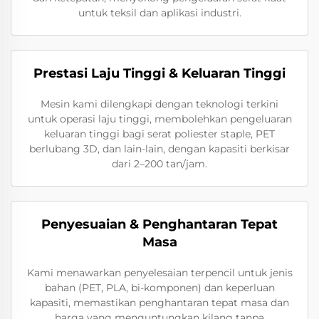
untuk teksil dan aplikasi industri.
Prestasi Laju Tinggi & Keluaran Tinggi
Mesin kami dilengkapi dengan teknologi terkini
untuk operasi laju tinggi, membolehkan pengeluaran
keluaran tinggi bagi serat poliester staple, PET
berlubang 3D, dan lain-lain, dengan kapasiti berkisar
dari 2–200 tan/jam.
Penyesuaian & Penghantaran Tepat
Masa
Kami menawarkan penyelesaian terpencil untuk jenis
bahan (PET, PLA, bi-komponen) dan keperluan
kapasiti, memastikan penghantaran tepat masa dan
harga yang menguntungkan kilang tanpa