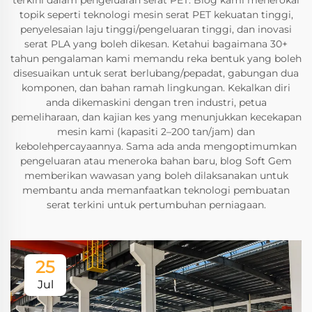
terkini dalam pengeluaran serat PET. Blog kami menerokai
topik seperti teknologi mesin serat PET kekuatan tinggi,
penyelesaian laju tinggi/pengeluaran tinggi, dan inovasi
serat PLA yang boleh dikesan. Ketahui bagaimana 30+
tahun pengalaman kami memandu reka bentuk yang boleh
disesuaikan untuk serat berlubang/pepadat, gabungan dua
komponen, dan bahan ramah lingkungan. Kekalkan diri
anda dikemaskini dengan tren industri, petua
pemeliharaan, dan kajian kes yang menunjukkan kecekapan
mesin kami (kapasiti 2–200 tan/jam) dan
kebolehpercayaannya. Sama ada anda mengoptimumkan
pengeluaran atau meneroka bahan baru, blog Soft Gem
memberikan wawasan yang boleh dilaksanakan untuk
membantu anda memanfaatkan teknologi pembuatan
serat terkini untuk pertumbuhan perniagaan.
25
Jul