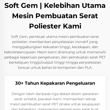
Soft Gem | Kelebihan Utama
Mesin Pembuatan Serat
Poliester Kami
Soft Gem, pembuat utama mesin pembuatan serat
poliester, memberikan penyelesaian inovatif yang
menggabungkan kekuatan tinggi, kecekapan, dan
kebolehpercayaan. Mesin kami dirancang untuk memenuhi
pelbagai keperluan pengeluaran, dari pembuatan serat PET
berkelajuan tinggi/output tinggi hingga penyelesaian
tersuai untuk bahan bi-komponen dan PLA.
30+ Tahun Kepakaran Pengeluaran
Dengan lebih daripada tiga dekad dalam peralatan
serat sintetik, pasukan kami memastikan setiap
mesin pembuatan serat PET direka untuk keupayaan
dan ketepatan, menyokong pengeluaran serat kuat