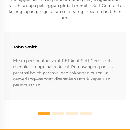
lihatlah kenapa pelanggan global memilih Soft Gem untuk
kelengkapan pengeluaran serat yang inovatif dan tahan
lama.
John Smith
Mesin pembuatan serat PET kuat Soft Gem telah
menukar pengeluaran kami. Pemasangan pantas,
prestasi boleh percaya, dan sokongan purnajual
cemerlang—sangat disarankan untuk keperluan
perindustrian.