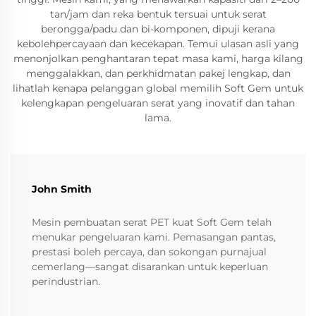
tan/jam dan reka bentuk tersuai untuk serat
berongga/padu dan bi-komponen, dipuji kerana
kebolehpercayaan dan kecekapan. Temui ulasan asli yang
menonjolkan penghantaran tepat masa kami, harga kilang
menggalakkan, dan perkhidmatan pakej lengkap, dan
lihatlah kenapa pelanggan global memilih Soft Gem untuk
kelengkapan pengeluaran serat yang inovatif dan tahan
lama.
John Smith
Mesin pembuatan serat PET kuat Soft Gem telah
menukar pengeluaran kami. Pemasangan pantas,
prestasi boleh percaya, dan sokongan purnajual
cemerlang—sangat disarankan untuk keperluan
perindustrian.