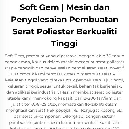
Soft Gem | Mesin dan
Penyelesaian Pembuatan
Serat Poliester Berkualiti
Tinggi
Soft Gem, pembuat yang dipercayai dengan lebih 30 tahun
pengalaman, khusus dalam mesin membuat serat poliester
staple canggih dan penyelesaian pengeluaran serat inovatif.
Julat produk kami termasuk mesin membuat serat PET
kekuatan tinggi yang direka untuk pengeluaran laju tinggi,
keluaran tinggi, sesuai untuk teksil, bahan tak berjenajak,
dan aplikasi perindustrian. Mesin membuat serat poliester
staple kami menyokong kapasiti dari 2–200 tan/jam dan
julat titer 0.78–25 dtex, memastikan fleksibiliti dalam
menghasilkan serat PSF pepejal, PET konjugat kosong 3D,
dan serat bi-komponen. Dilengkapi dengan sistem
pembuatan pintar, mesin kami memberikan kualiti dan
ketahanan yang konsisten, didukung oleh pasukan QC