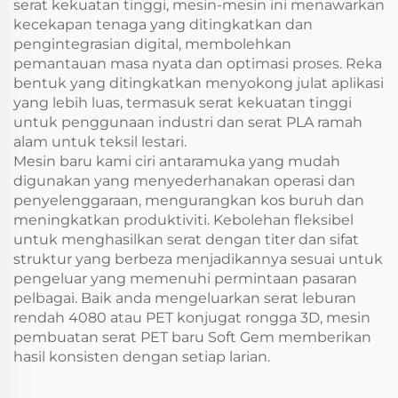
serat kekuatan tinggi, mesin-mesin ini menawarkan
kecekapan tenaga yang ditingkatkan dan
pengintegrasian digital, membolehkan
pemantauan masa nyata dan optimasi proses. Reka
bentuk yang ditingkatkan menyokong julat aplikasi
yang lebih luas, termasuk serat kekuatan tinggi
untuk penggunaan industri dan serat PLA ramah
alam untuk teksil lestari.
Mesin baru kami ciri antaramuka yang mudah
digunakan yang menyederhanakan operasi dan
penyelenggaraan, mengurangkan kos buruh dan
meningkatkan produktiviti. Kebolehan fleksibel
untuk menghasilkan serat dengan titer dan sifat
struktur yang berbeza menjadikannya sesuai untuk
pengeluar yang memenuhi permintaan pasaran
pelbagai. Baik anda mengeluarkan serat leburan
rendah 4080 atau PET konjugat rongga 3D, mesin
pembuatan serat PET baru Soft Gem memberikan
hasil konsisten dengan setiap larian.