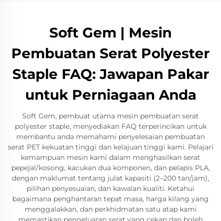
Soft Gem | Mesin
Pembuatan Serat Polyester
Staple FAQ: Jawapan Pakar
untuk Perniagaan Anda
Soft Gem, pembuat utama mesin pembuatan serat
polyester staple, menyediakan FAQ terperincikan untuk
membantu anda memahami penyelesaian pembuatan
serat PET kekuatan tinggi dan kelajuan tinggi kami. Pelajari
kemampuan mesin kami dalam menghasilkan serat
pepejal/kosong, kacukan dua komponen, dan pelapis PLA,
dengan maklumat tentang julat kapasiti (2–200 tan/jam),
pilihan penyesuaian, dan kawalan kualiti. Ketahui
bagaimana penghantaran tepat masa, harga kilang yang
menggalakkan, dan perkhidmatan satu atap kami
memastikan pengeluaran serat yang cekap dan boleh