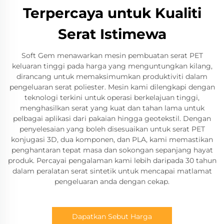
Terpercaya untuk Kualiti
Serat Istimewa
Soft Gem menawarkan mesin pembuatan serat PET
keluaran tinggi pada harga yang menguntungkan kilang,
dirancang untuk memaksimumkan produktiviti dalam
pengeluaran serat poliester. Mesin kami dilengkapi dengan
teknologi terkini untuk operasi berkelajuan tinggi,
menghasilkan serat yang kuat dan tahan lama untuk
pelbagai aplikasi dari pakaian hingga geotekstil. Dengan
penyelesaian yang boleh disesuaikan untuk serat PET
konjugasi 3D, dua komponen, dan PLA, kami memastikan
penghantaran tepat masa dan sokongan sepanjang hayat
produk. Percayai pengalaman kami lebih daripada 30 tahun
dalam peralatan serat sintetik untuk mencapai matlamat
pengeluaran anda dengan cekap.
Dapatkan Sebut Harga