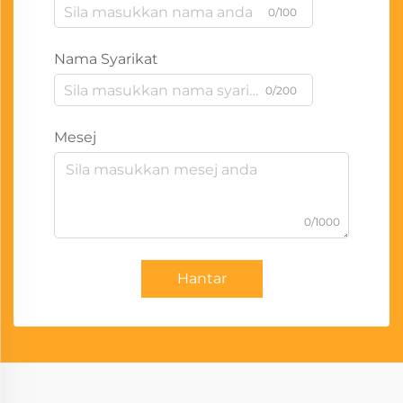
0/100
Nama Syarikat
0/200
Mesej
0/1000
Hantar