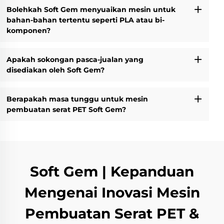
Bolehkah Soft Gem menyuaikan mesin untuk
bahan-bahan tertentu seperti PLA atau bi-
komponen?
Apakah sokongan pasca-jualan yang
disediakan oleh Soft Gem?
Berapakah masa tunggu untuk mesin
pembuatan serat PET Soft Gem?
Soft Gem | Kepanduan
Mengenai Inovasi Mesin
Pembuatan Serat PET &