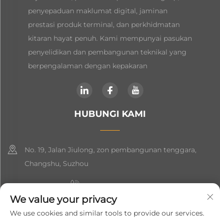
penyepaduan maklumat digital, jaminan
prestasi produk terminal, dan perkhidmatan
kitaran hayat penuh. Kami mempunyai pasukan
penyelidikan dan pembangunan teknikal yang
berpengalaman dengan kepakaran
HUBUNGI KAMI
No. 19, Jalan Jiulong, zon pembangunan tenggara,
Changshu, Suzhou
+86-19906239903
We value your privacy
[email protected]
We use cookies and similar tools to provide our services.