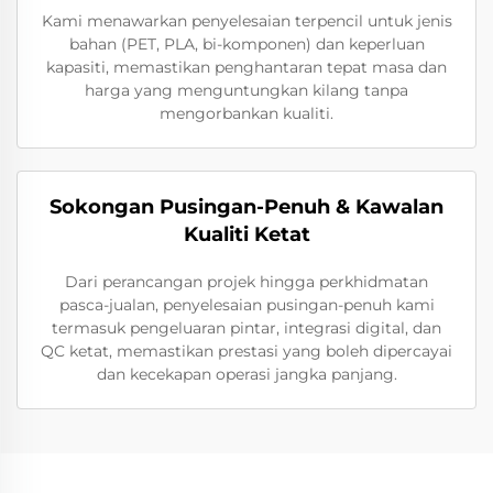
Kami menawarkan penyelesaian terpencil untuk jenis
bahan (PET, PLA, bi-komponen) dan keperluan
kapasiti, memastikan penghantaran tepat masa dan
harga yang menguntungkan kilang tanpa
mengorbankan kualiti.
Sokongan Pusingan-Penuh & Kawalan
Kualiti Ketat
Dari perancangan projek hingga perkhidmatan
pasca-jualan, penyelesaian pusingan-penuh kami
termasuk pengeluaran pintar, integrasi digital, dan
QC ketat, memastikan prestasi yang boleh dipercayai
dan kecekapan operasi jangka panjang.