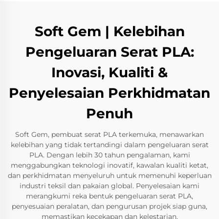
Soft Gem | Kelebihan
Pengeluaran Serat PLA:
Inovasi, Kualiti &
Penyelesaian Perkhidmatan
Penuh
Soft Gem, pembuat serat PLA terkemuka, menawarkan
kelebihan yang tidak tertandingi dalam pengeluaran serat
PLA. Dengan lebih 30 tahun pengalaman, kami
menggabungkan teknologi inovatif, kawalan kualiti ketat,
dan perkhidmatan menyeluruh untuk memenuhi keperluan
industri teksil dan pakaian global. Penyelesaian kami
merangkumi reka bentuk pengeluaran serat PLA,
penyesuaian peralatan, dan pengurusan projek siap guna,
memastikan kecekapan dan kelestarian.