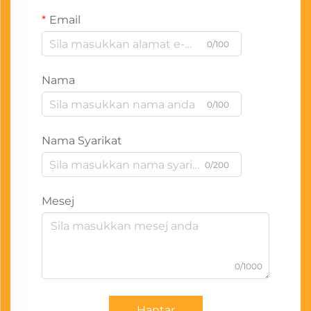
Email
0/100
Nama
0/100
Nama Syarikat
0/200
Mesej
0/1000
Hantar