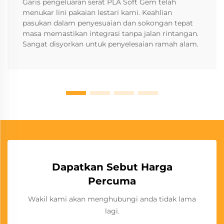
Garis pengeluaran serat PLA Soft Gem telah
menukar lini pakaian lestari kami. Keahlian
pasukan dalam penyesuaian dan sokongan tepat
masa memastikan integrasi tanpa jalan rintangan.
Sangat disyorkan untuk penyelesaian ramah alam.
Dapatkan Sebut Harga
Percuma
Wakil kami akan menghubungi anda tidak lama
lagi.