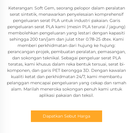
Keterangan: Soft Gem, seorang pelopor dalam peralatan
serat sintetik, menawarkan penyelesaian komprehensif
pengeluaran serat PLA untuk industri pakaian. Garis
pengeluaran serat PLA kami (mesin PLA terurai / jagung)
membolehkan pengeluaran yang lestari dengan kapasiti
sehingga 200 tan/jam dan julat titer 0.78-25 dtex. Kami
memberi perkhidmatan dari hujung ke hujung:
perancangan projek, pembuatan peralatan, pemasangan,
dan sokongan teknikal. Sebagai pengeluar serat PLA
teratas, kami khusus dalam reka bentuk tersuai, serat bi-
komponen, dan garis PET berongga 3D. Dengan kawalan
kualiti ketat dan perkhidmatan 24/7, kami membantu
pelanggan mencapai pengeluaran yang cekap dan ramah
alam. Marilah meneroka sokongan penuh kami untuk
aplikasi pakaian dan teksil.
Dapatkan Sebut Harga