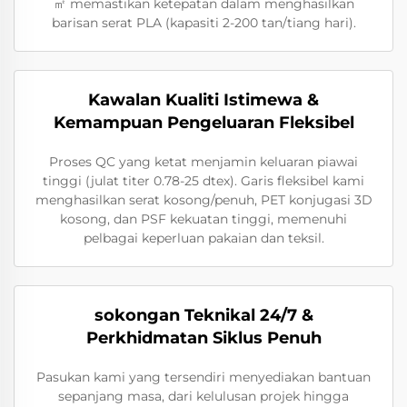
㎡ memastikan ketepatan dalam menghasilkan
barisan serat PLA (kapasiti 2-200 tan/tiang hari).
Kawalan Kualiti Istimewa &
Kemampuan Pengeluaran Fleksibel
Proses QC yang ketat menjamin keluaran piawai
tinggi (julat titer 0.78-25 dtex). Garis fleksibel kami
menghasilkan serat kosong/penuh, PET konjugasi 3D
kosong, dan PSF kekuatan tinggi, memenuhi
pelbagai keperluan pakaian dan teksil.
sokongan Teknikal 24/7 &
Perkhidmatan Siklus Penuh
Pasukan kami yang tersendiri menyediakan bantuan
sepanjang masa, dari kelulusan projek hingga