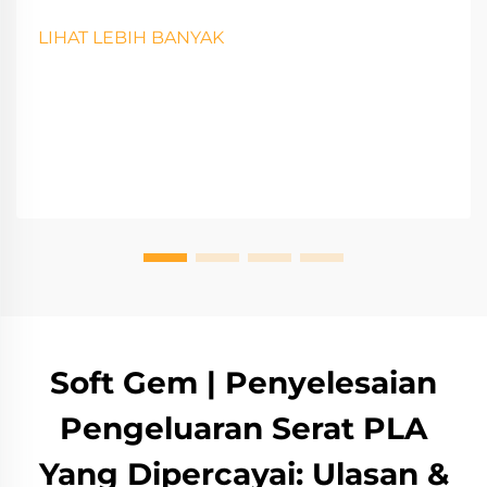
LIHAT LEBIH BANYAK
Soft Gem | Penyelesaian
Pengeluaran Serat PLA
Yang Dipercayai: Ulasan &