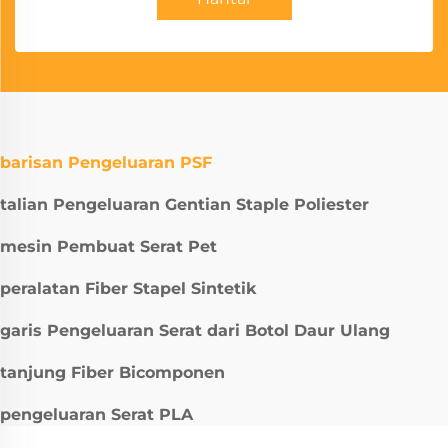
barisan Pengeluaran PSF
talian Pengeluaran Gentian Staple Poliester
mesin Pembuat Serat Pet
peralatan Fiber Stapel Sintetik
garis Pengeluaran Serat dari Botol Daur Ulang
tanjung Fiber Bicomponen
pengeluaran Serat PLA