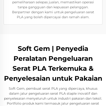
pemeliharaan selepas jualan, memastikan operasi
tanpa gangguan dan kepuasan pelanggan.
Berpartner dengan kami untuk pengeluaran serat
PLA yang boleh dipercayai dan ramah alam.
Soft Gem | Penyedia
Peralatan Pengeluaran
Serat PLA Terkemuka &
Penyelesaian untuk Pakaian
Soft Gem, pembuat serat PLA yang dipercaya, khusus
dalam jalur pengeluaran serat PLA staple inovatif dan
penyelesaian menyeluruh untuk industri pakaian dan teksil.
Portfolio produk kami termasuk jalur pengeluaran serat