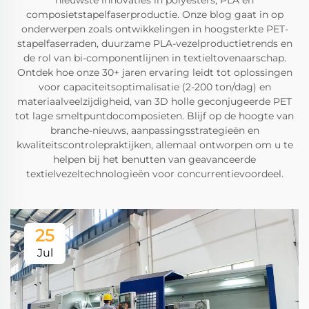
nieuwste innovaties in polyesters, PLA en
composietstapelfaserproductie. Onze blog gaat in op
onderwerpen zoals ontwikkelingen in hoogsterkte PET-
stapelfaserraden, duurzame PLA-vezelproductietrends en
de rol van bi-componentlijnen in textieltovenaarschap.
Ontdek hoe onze 30+ jaren ervaring leidt tot oplossingen
voor capaciteitsoptimalisatie (2-200 ton/dag) en
materiaalveelzijdigheid, van 3D holle geconjugeerde PET
tot lage smeltpuntdocomposieten. Blijf op de hoogte van
branche-nieuws, aanpassingsstrategieën en
kwaliteitscontrolepraktijken, allemaal ontworpen om u te
helpen bij het benutten van geavanceerde
textielvezeltechnologieën voor concurrentievoordeel.
25
Jul