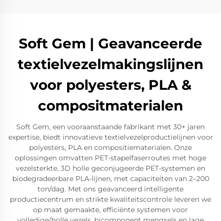
Soft Gem | Geavanceerde
textielvezelmakingslijnen
voor polyesters, PLA &
compositmaterialen
Soft Gem, een vooraanstaande fabrikant met 30+ jaren
expertise, biedt innovatieve textielvezelproductielijnen voor
polyesters, PLA en compositiematerialen. Onze
oplossingen omvatten PET-stapelfaserroutes met hoge
vezelsterkte, 3D holle geconjugeerde PET-systemen en
biodegradeerbare PLA-lijnen, met capaciteiten van 2–200
ton/dag. Met ons geavanceerd intelligente
productiecentrum en strikte kwaliteitscontrole leveren we
op maat gemaakte, efficiënte systemen voor
volledige/holle vezels, bicomponent mengsels en lage