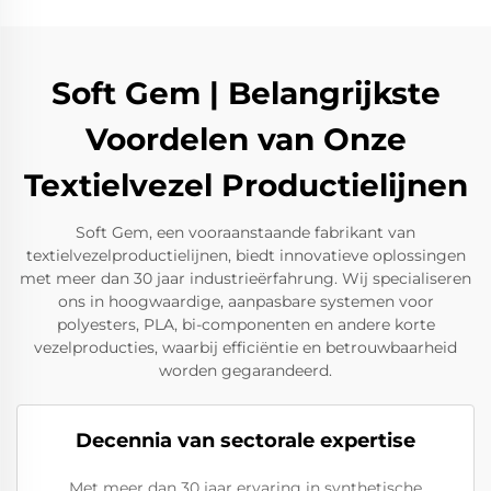
Soft Gem | Belangrijkste
Voordelen van Onze
Textielvezel Productielijnen
Soft Gem, een vooraanstaande fabrikant van
textielvezelproductielijnen, biedt innovatieve oplossingen
met meer dan 30 jaar industrieërfahrung. Wij specialiseren
ons in hoogwaardige, aanpasbare systemen voor
polyesters, PLA, bi-componenten en andere korte
vezelproducties, waarbij efficiëntie en betrouwbaarheid
worden gegarandeerd.
Decennia van sectorale expertise
Met meer dan 30 jaar ervaring in synthetische