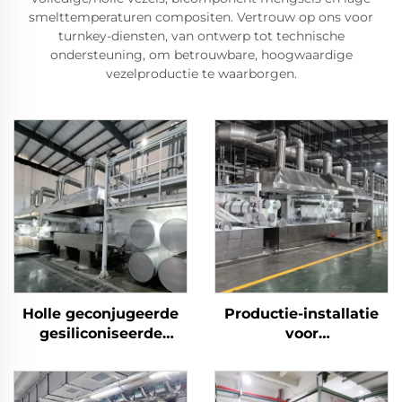
smelttemperaturen compositen. Vertrouw op ons voor
turnkey-diensten, van ontwerp tot technische
ondersteuning, om betrouwbare, hoogwaardige
vezelproductie te waarborgen.
Holle geconjugeerde
Productie-installatie
gesiliconiseerde
voor
polyesterstapelvezelmachine
polyesterstapelvezels
met hoge sterkte
(PSF) Machine voor