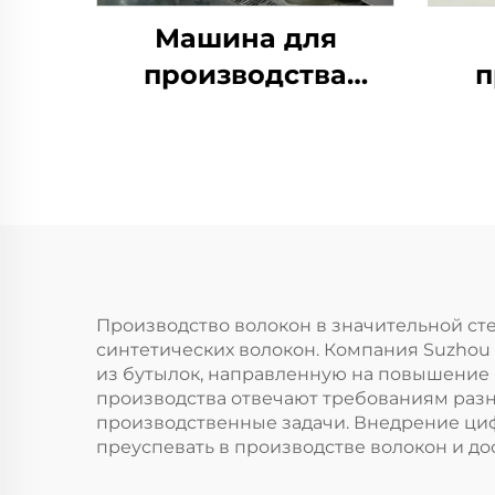
Машина для
производства
п
полого
сопряженного
силиконизированного
полиэфирного
пр
штапельного
волокна
це
Производство волокон в значительной ст
синтетических волокон. Компания Suzhou 
из бутылок, направленную на повышение
производства отвечают требованиям раз
производственные задачи. Внедрение ци
преуспевать в производстве волокон и до