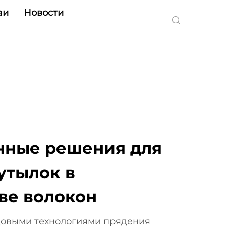
аи
Новости
нные решения для
утылок в
ве волокон
довыми технологиями прядения