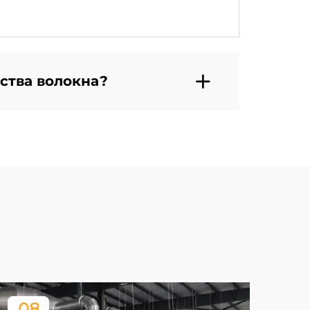
ства волокна?
08
2