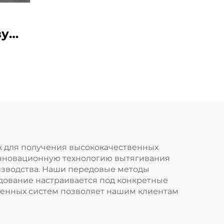
волокна из
биокомпонентов
ву
ПЭ/ПЭТ
о
io
ок для получения высококачественных
т инновационную технологию вытягивания
изводства. Наши передовые методы
дование настраивается под конкретные
венных систем позволяет нашим клиентам