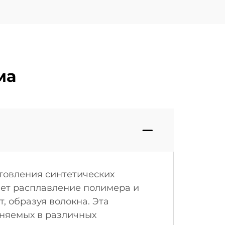
ма
товления синтетических
ает расплавление полимера и
, образуя волокна. Эта
еняемых в различных