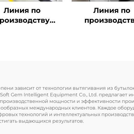
Линия по
Линия по
роизводству
производст
гибкого
штапельног
штапельного
волокна Es b
волокна
component
оизводит как
полое, так и
льное волокно
епени зависит от технологии вытягивания из бутыл
Soft Gem Intelligent Equipment Co., Ltd. предлагае
 производственной мощности и эффективности про
нообразных международных клиентов. Каждое обору
фровых технологий и интеллектуальных производст
стигать выдающихся результатов.