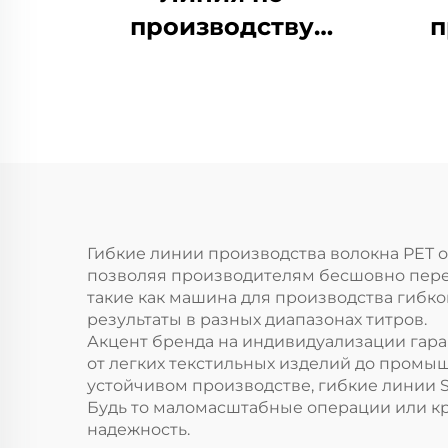
производству
п
гибкого
р
штапельного
волокна
производит как
полое, так и
п
цельное волокно
Гибкие линии производства волокна PET 
позволяя производителям бесшовно пере
такие как машина для производства гибко
результаты в разных диапазонах титров.
Акцент бренда на индивидуализации гара
от легких текстильных изделий до промы
устойчивом производстве, гибкие линии 
Будь то маломасштабные операции или к
надежность.