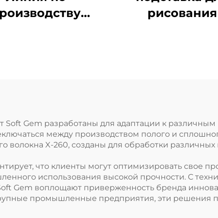
роизводству
рисования
азлагаемого
штапельного
волокна PLA
Машина для
роизводства
кукурузного
волокна
от Soft Gem разработаны для адаптации к различны
ключаться между производством полого и сплошного
го волокна X-260, созданы для обработки различны
нтирует, что клиенты могут оптимизировать свое п
шленного использования высокой прочности. С техни
Soft Gem воплощают приверженность бренда иннова
рупные промышленные предприятия, эти решения 