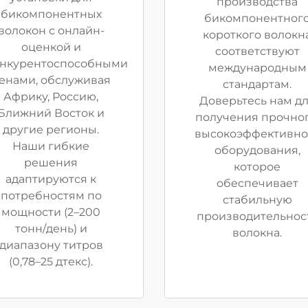
производства
бикомпонентных
бикомпонентног
волокон с онлайн-
короткого волокн
оценкой и
соответствуют
онкурентоспособными
международным
енами, обслуживая
стандартам.
Африку, Россию,
Доверьтесь нам д
Ближний Восток и
получения прочног
другие регионы.
высокоэффективно
Наши гибкие
оборудования,
решения
которое
адаптируются к
обеспечивает
потребностям по
стабильную
мощности (2–200
производительнос
тонн/день) и
волокна.
диапазону титров
(0,78–25 дтекс).