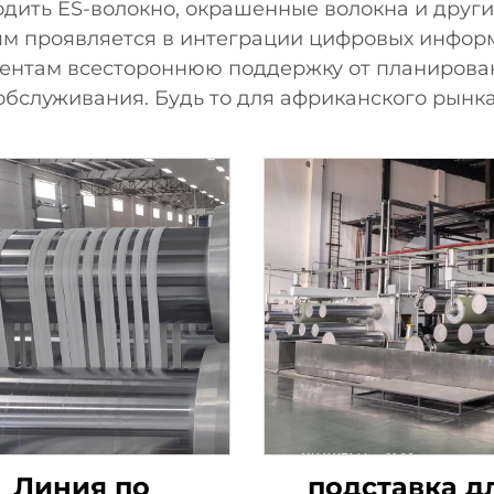
одить ES-волокно, окрашенные волокна и дру
м проявляется в интеграции цифровых информа
иентам всестороннюю поддержку от планирова
обслуживания. Будь то для африканского рынка
Линия по
подставка д