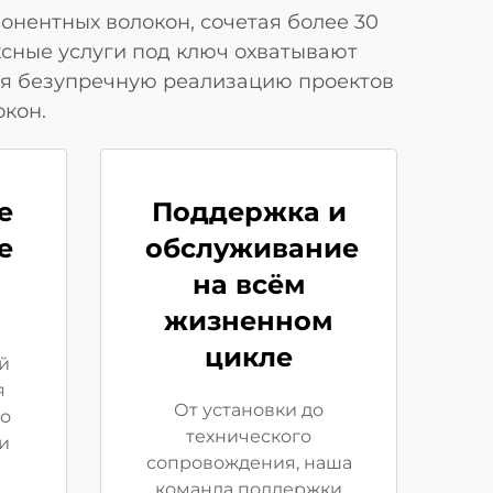
нентных волокон, сочетая более 30
сные услуги под ключ охватывают
ая безупречную реализацию проектов
окон.
е
Поддержка и
е
обслуживание
на всём
жизненном
цикле
й
я
От установки до
го
технического
и
сопровождения, наша
команда поддержки