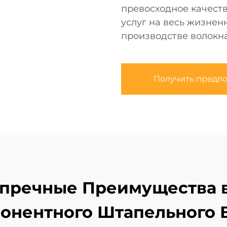
превосходное качеств
услуг на весь жизнен
производстве волокна
Получить предл
зупречные Преимущества 
онентного Штапельного 