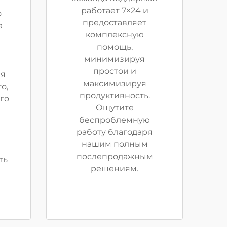
работает 7×24 и
о
предоставляет
а
комплексную
помощь,
минимизируя
простои и
ля
максимизируя
о,
продуктивность.
го
Ощутите
беспроблемную
работу благодаря
нашим полным
послепродажным
ть
решениям.