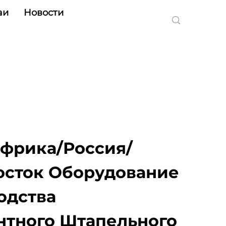
аи
Новости
Африка/Россия/
сток Оборудование
одства
тного Штапельного