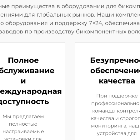
ные преимущества в оборудовании для бикомпо
ениями для глобальных рынков. Наши комплек
во оборудования и поддержку 7×24, обеспечив
заводов по производству бикомпонентных вол
Полное
Безупречно
бслуживание
обеспечени
и
качества
еждународная
При поддержке
доступность
профессионально
команды контрол
Мы предлагаем
качества и строго
полностью
мониторинга, наш
настраиваемые
устройства для
установки для