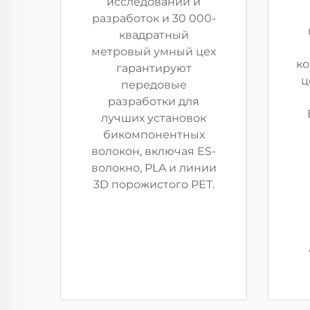
исследований и
разработок и 30 000-
квадратный
метровый умный цех
к
гарантируют
ц
передовые
разработки для
лучших установок
бикомпонентных
волокон, включая ES-
волокно, PLA и линии
3D порожистого PET.